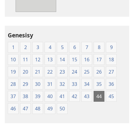
—
Masina
Fandikan-
—
tenin’ny
Fandikan-
Tontolo
tenin’ny
Genesisy
Vaovao
Tontolo
(2008)
Vaovao
1
2
3
4
5
6
7
8
9
(2008)
10
11
12
13
14
15
16
17
18
19
20
21
22
23
24
25
26
27
28
29
30
31
32
33
34
35
36
37
38
39
40
41
42
43
44
45
46
47
48
49
50