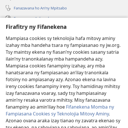
Fanazavana ho An’ny Mpitsabo
Fanazavana Ankapobeny
Firafitry ny Fifanekena
Fanampiana
Mampiasa cookies sy teknolojia hafa mitovy aminy
Fanomezana
izahay mba handeha tsara ny fampiasanao ny jw.org.
(manokatra
rohy)
Tsy maintsy ekena ny fiasan’ny cookies sasany satria
ilain’ny tranonkalanay mba hampandeha azy.
FITEHIRIZAM-BOKIN’NY Vavolombelon’i Jehovah
(manokatra
Mampiasa cookies fanampiny izahay, ary mba
rohy)
®
JW Hub
hanatsarana ny fampiasanao an’ilay tranonkala
(manokatra
fotsiny no ampiasanay azy. Azonao ekena na lavina
rohy)
®
JW Library
ireny cookies fanampiny ireny. Tsy hamidinay mihitsy
izay fanazavana voaray, sady tsy hampiasainay
®
Watchtower Library
amin’ny resaka varotra mihitsy. Misy fanazavana
fanampiny ao amin’ilay hoe
Fifanekena Momba ny
Fampiasana Cookies sy Teknolojia Mitovy Aminy
.
Azonao ovana araka izay tianao ny zavatra ekenao sy
Copyright
© 2026 Watch Tower Bible and Tract Society of Pennsylvania.
tsy ekenao, na rahoviana na rahoviana, ao amin’ilay