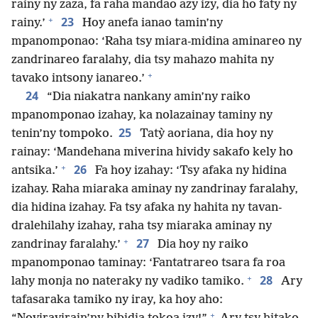
rainy ny zaza, fa raha mandao azy izy, dia ho faty ny
+
23
rainy.’
Hoy anefa ianao tamin’ny
mpanomponao: ‘Raha tsy miara-midina aminareo ny
zandrinareo faralahy, dia tsy mahazo mahita ny
+
tavako intsony ianareo.’
24
“Dia niakatra nankany amin’ny raiko
mpanomponao izahay, ka nolazainay taminy ny
25
tenin’ny tompoko.
Tatỳ aoriana, dia hoy ny
rainay: ‘Mandehana miverina hividy sakafo kely ho
+
26
antsika.’
Fa hoy izahay: ‘Tsy afaka ny hidina
izahay. Raha miaraka aminay ny zandrinay faralahy,
dia hidina izahay. Fa tsy afaka ny hahita ny tavan-
dralehilahy izahay, raha tsy miaraka aminay ny
+
27
zandrinay faralahy.’
Dia hoy ny raiko
mpanomponao taminay: ‘Fantatrareo tsara fa roa
+
28
lahy monja no nateraky ny vadiko tamiko.
Ary
tafasaraka tamiko ny iray, ka hoy aho:
+