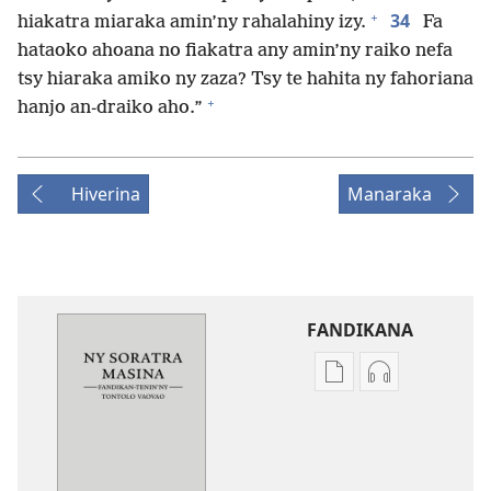
+
34
hiakatra miaraka amin’ny rahalahiny izy.
Fa
hataoko ahoana no fiakatra any amin’ny raiko nefa
tsy hiaraka amiko ny zaza? Tsy te hahita ny fahoriana
+
hanjo an-draiko aho.”
Hiverina
Manaraka
FANDIKANA
Fandikana
Fandikana
boky
raki-
Ny
peo
Soratra
Ny
Masina
Soratra