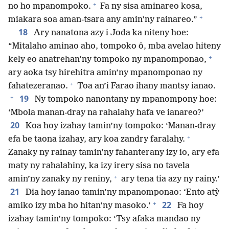
+
no ho mpanompoko.
Fa ny sisa aminareo kosa,
+
miakara soa aman-tsara any amin’ny rainareo.”
18
Ary nanatona azy i Joda ka niteny hoe:
“Mitalaho aminao aho, tompoko ô, mba avelao hiteny
+
kely eo anatrehan’ny tompoko ny mpanomponao,
ary aoka tsy hirehitra amin’ny mpanomponao ny
+
fahatezeranao.
Toa an’i Farao ihany mantsy ianao.
+
19
Ny tompoko nanontany ny mpanompony hoe:
‘Mbola manan-dray na rahalahy hafa ve ianareo?’
20
Koa hoy izahay tamin’ny tompoko: ‘Manan-dray
+
efa be taona izahay, ary koa zandry faralahy.
Zanaky ny rainay tamin’ny fahanterany izy io, ary efa
maty ny rahalahiny, ka izy irery sisa no tavela
+
amin’ny zanaky ny reniny,
ary tena tia azy ny rainy.’
21
Dia hoy ianao tamin’ny mpanomponao: ‘Ento atỳ
+
22
amiko izy mba ho hitan’ny masoko.’
Fa hoy
izahay tamin’ny tompoko: ‘Tsy afaka mandao ny