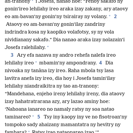
an-tranony
i Josefa, nanao hoe: “Fenoy sakafo ny
gonin’ireo lehilahy ireo araka izay zakany, ary ataovy
+
2
eo am-bavan’ny gonin’ny tsirairay ny volany.
Ataovy eo am-bavan’ny gonin’ilay zandriny
indrindra kosa ny kaopiko volafotsy, sy ny vola
nividianany sakafo.” Dia nanao araka izay nolazain’i
+
Josefa ralehilahy.
3
Ary efa nazava ny andro rehefa nalefa ireo
+
4
lehilahy ireo
mbamin’ny ampondrany.
Dia
nivoaka ny tanàna izy ireo. Raha mbola tsy lasa
lavitra anefa izy ireo, dia hoy i Josefa tamin’ilay
lehilahy niandraikitra ny tao an-tranony:
“Mandehana, enjeho ireny lehilahy ireny, dia ataovy
izay hahatratrarana azy, ary lazao aminy hoe:
‘Nahoana ianareo no namaly ratsy ny soa natao
+
5
taminareo?
Tsy iny kaopy iny ve no fisotroan’ny
tompoko sady ahaizany mamantatra ny hevitry ny
+
fambara?
Ratsy izao nataonareo izao.’”