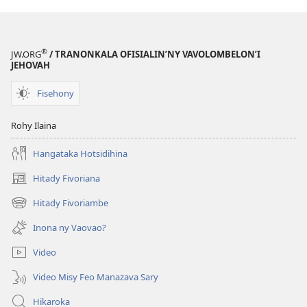
®
JW.ORG
/ TRANONKALA OFISIALIN’NY VAVOLOMBELON’I
JEHOVAH
Fisehony
Rohy Ilaina
Hangataka Hotsidihina
Hitady Fivoriana
(manokatra
rohy)
Hitady Fivoriambe
(manokatra
rohy)
Inona ny Vaovao?
Video
Video Misy Feo Manazava Sary
Hikaroka