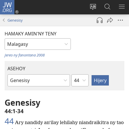
JW.ORG
Hiditra
(manokatra
Hiova
Fikaroha
HA
rohy)
fiteny
ato
Genesisy
Amin’ny
JW.ORG
HAMAKY AMIN'NY TENY
Jereo ny fanontana 2008
ASEHOY
Toko
Boky
ao
Amin’ny
Genesisy
Baiboly
44:1-34
44
Ary nandidy an’ilay lehilahy niandraikitra ny tao
+