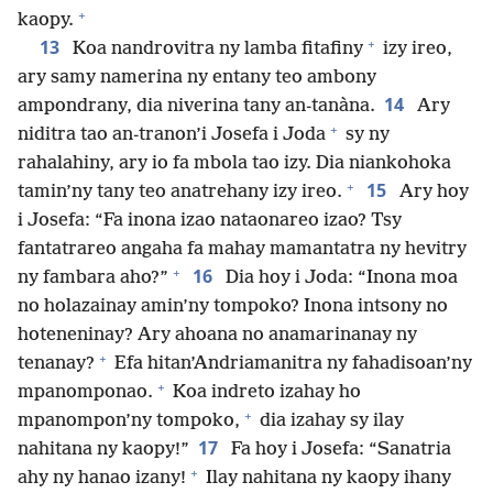
+
kaopy.
+
13
Koa nandrovitra ny lamba fitafiny
izy ireo,
ary samy namerina ny entany teo ambony
14
ampondrany, dia niverina tany an-tanàna.
Ary
+
niditra tao an-tranon’i Josefa i Joda
sy ny
rahalahiny, ary io fa mbola tao izy. Dia niankohoka
+
15
tamin’ny tany teo anatrehany izy ireo.
Ary hoy
i Josefa: “Fa inona izao nataonareo izao? Tsy
fantatrareo angaha fa mahay mamantatra ny hevitry
+
16
ny fambara aho?”
Dia hoy i Joda: “Inona moa
no holazainay amin’ny tompoko? Inona intsony no
hoteneninay? Ary ahoana no anamarinanay ny
+
tenanay?
Efa hitan’Andriamanitra ny fahadisoan’ny
+
mpanomponao.
Koa indreto izahay ho
+
mpanompon’ny tompoko,
dia izahay sy ilay
17
nahitana ny kaopy!”
Fa hoy i Josefa: “Sanatria
+
ahy ny hanao izany!
Ilay nahitana ny kaopy ihany