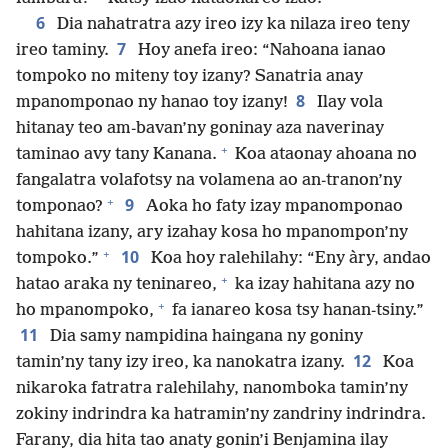
6
Dia nahatratra azy ireo izy ka nilaza ireo teny
7
ireo taminy.
Hoy anefa ireo: “Nahoana ianao
tompoko no miteny toy izany? Sanatria anay
8
mpanomponao ny hanao toy izany!
Ilay vola
hitanay teo am-bavan’ny goninay aza naverinay
+
taminao avy tany Kanana.
Koa ataonay ahoana no
fangalatra volafotsy na volamena ao an-tranon’ny
+
9
tomponao?
Aoka ho faty izay mpanomponao
hahitana izany, ary izahay kosa ho mpanompon’ny
+
10
tompoko.”
Koa hoy ralehilahy: “Eny àry, andao
+
hatao araka ny teninareo,
ka izay hahitana azy no
+
ho mpanompoko,
fa ianareo kosa tsy hanan-tsiny.”
11
Dia samy nampidina haingana ny goniny
12
tamin’ny tany izy ireo, ka nanokatra izany.
Koa
nikaroka fatratra ralehilahy, nanomboka tamin’ny
zokiny indrindra ka hatramin’ny zandriny indrindra.
Farany, dia hita tao anaty gonin’i Benjamina ilay