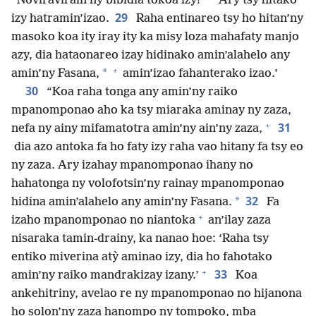
“Noviravirain’ny bibidia tokoa izy!”
Ary tsy hitako
29
izy hatramin’izao.
Raha entinareo tsy ho hitan’ny
masoko koa ity iray ity ka misy loza mahafaty manjo
azy, dia hataonareo izay hidinako amin’alahelo any
+
*
amin’ny Fasana,
amin’izao fahanterako izao.’
30
“Koa raha tonga any amin’ny raiko
mpanomponao aho ka tsy miaraka aminay ny zaza,
+
31
nefa ny ainy mifamatotra amin’ny ain’ny zaza,
dia azo antoka fa ho faty izy raha vao hitany fa tsy eo
ny zaza. Ary izahay mpanomponao ihany no
hahatonga ny volofotsin’ny rainay mpanomponao
32
*
hidina amin’alahelo any amin’ny Fasana.
Fa
+
izaho mpanomponao no niantoka
an’ilay zaza
nisaraka tamin-drainy, ka nanao hoe: ‘Raha tsy
entiko miverina atỳ aminao izy, dia ho fahotako
+
33
amin’ny raiko mandrakizay izany.’
Koa
ankehitriny, avelao re ny mpanomponao no hijanona
ho solon’ny zaza hanompo ny tompoko, mba