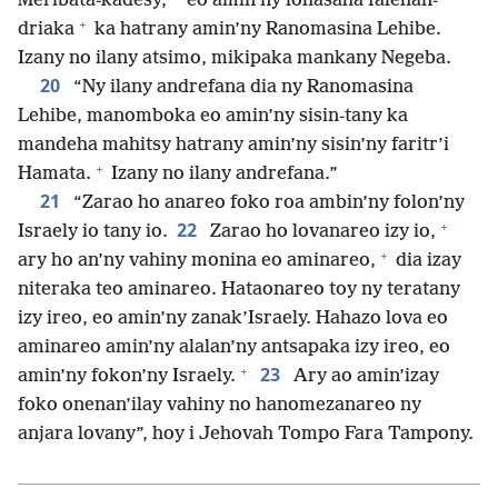
Meribata-kadesy,
eo amin’ny lohasaha falehan-
+
driaka
ka hatrany amin’ny Ranomasina Lehibe.
Izany no ilany atsimo, mikipaka mankany Negeba.
20
“Ny ilany andrefana dia ny Ranomasina
Lehibe, manomboka eo amin’ny sisin-tany ka
mandeha mahitsy hatrany amin’ny sisin’ny faritr’i
+
Hamata.
Izany no ilany andrefana.”
21
“Zarao ho anareo foko roa ambin’ny folon’ny
+
22
Israely io tany io.
Zarao ho lovanareo izy io,
+
ary ho an’ny vahiny monina eo aminareo,
dia izay
niteraka teo aminareo. Hataonareo toy ny teratany
izy ireo, eo amin’ny zanak’Israely. Hahazo lova eo
aminareo amin’ny alalan’ny antsapaka izy ireo, eo
+
23
amin’ny fokon’ny Israely.
Ary ao amin’izay
foko onenan’ilay vahiny no hanomezanareo ny
anjara lovany”, hoy i Jehovah Tompo Fara Tampony.