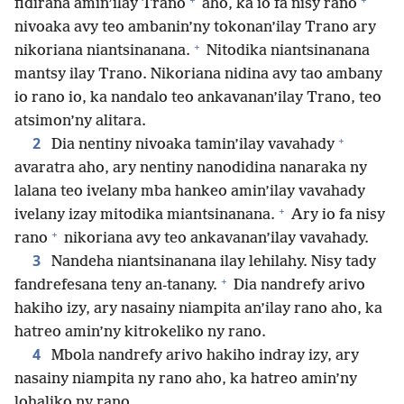
fidirana amin’ilay Trano
aho, ka io fa nisy rano
nivoaka avy teo ambanin’ny tokonan’ilay Trano ary
+
nikoriana niantsinanana.
Nitodika niantsinanana
mantsy ilay Trano. Nikoriana nidina avy tao ambany
io rano io, ka nandalo teo ankavanan’ilay Trano, teo
atsimon’ny alitara.
+
2
Dia nentiny nivoaka tamin’ilay vavahady
avaratra aho, ary nentiny nanodidina nanaraka ny
lalana teo ivelany mba hankeo amin’ilay vavahady
+
ivelany izay mitodika miantsinanana.
Ary io fa nisy
+
rano
nikoriana avy teo ankavanan’ilay vavahady.
3
Nandeha niantsinanana ilay lehilahy. Nisy tady
+
fandrefesana teny an-tanany.
Dia nandrefy arivo
hakiho izy, ary nasainy niampita an’ilay rano aho, ka
hatreo amin’ny kitrokeliko ny rano.
4
Mbola nandrefy arivo hakiho indray izy, ary
nasainy niampita ny rano aho, ka hatreo amin’ny
lohaliko ny rano.