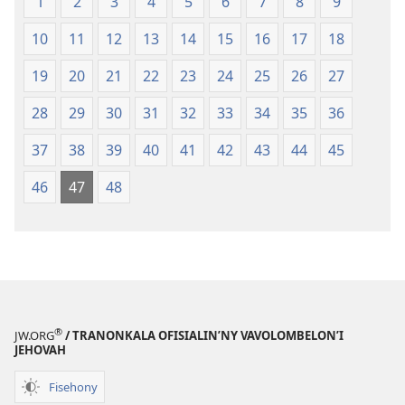
1
2
3
4
5
6
7
8
9
(2008)
10
11
12
13
14
15
16
17
18
19
20
21
22
23
24
25
26
27
28
29
30
31
32
33
34
35
36
37
38
39
40
41
42
43
44
45
46
47
48
®
JW.ORG
/ TRANONKALA OFISIALIN’NY VAVOLOMBELON’I
JEHOVAH
Fisehony