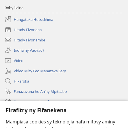
Rohy Ilaina
Hangataka Hotsidihina
Hitady Fivoriana
(manokatra
rohy)
Hitady Fivoriambe
(manokatra
rohy)
Inona ny Vaovao?
Video
Video Misy Feo Manazava Sary
Hikaroka
Fanazavana ho An’ny Mpitsabo
Fanazavana Ankapobeny
Firafitry ny Fifanekena
Fanampiana
Mampiasa cookies sy teknolojia hafa mitovy aminy
Fanomezana