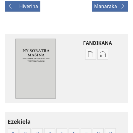
Hiverina
Manaraka
FANDIKANA
Fandikana
Fandikana
boky
raki-
Ny
peo
Soratra
Ny
Masina
Soratra
—
Masina
Fandikan-
—
tenin’ny
Fandikan-
Tontolo
tenin’ny
Ezekiela
Vaovao
Tontolo
(2008)
Vaovao