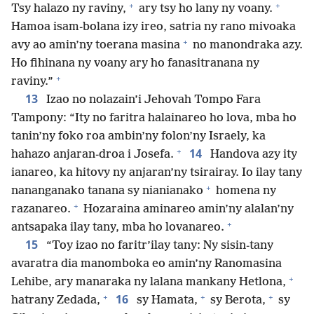
+
+
Tsy halazo ny raviny,
ary tsy ho lany ny voany.
Hamoa isam-bolana izy ireo, satria ny rano mivoaka
+
avy ao amin’ny toerana masina
no manondraka azy.
Ho fihinana ny voany ary ho fanasitranana ny
+
raviny.”
13
Izao no nolazain’i Jehovah Tompo Fara
Tampony: “Ity no faritra halainareo ho lova, mba ho
tanin’ny foko roa ambin’ny folon’ny Israely, ka
+
14
hahazo anjaran-droa i Josefa.
Handova azy ity
ianareo, ka hitovy ny anjaran’ny tsirairay. Io ilay tany
+
nananganako tanana sy nianianako
homena ny
+
razanareo.
Hozaraina aminareo amin’ny alalan’ny
+
antsapaka ilay tany, mba ho lovanareo.
15
“Toy izao no faritr’ilay tany: Ny sisin-tany
avaratra dia manomboka eo amin’ny Ranomasina
+
Lehibe, ary manaraka ny lalana mankany Hetlona,
+
+
+
16
hatrany Zedada,
sy Hamata,
sy Berota,
sy