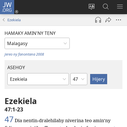
JW.ORG
Hiditra
(manokatra
Hiova
Fikaroha
HA
rohy)
fiteny
ato
Ezekiela
Amin’ny
JW.ORG
HAMAKY AMIN'NY TENY
Jereo ny fanontana 2008
ASEHOY
Toko
Boky
ao
Amin’ny
Ezekiela
Baiboly
47:1-23
47
Dia nentin-dralehilahy niverina teo amin’ny
+
+