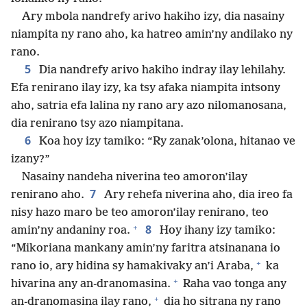
Ary mbola nandrefy arivo hakiho izy, dia nasainy
niampita ny rano aho, ka hatreo amin’ny andilako ny
rano.
5
Dia nandrefy arivo hakiho indray ilay lehilahy.
Efa renirano ilay izy, ka tsy afaka niampita intsony
aho, satria efa lalina ny rano ary azo nilomanosana,
dia renirano tsy azo niampitana.
6
Koa hoy izy tamiko: “Ry zanak’olona, hitanao ve
izany?”
Nasainy nandeha niverina teo amoron’ilay
7
renirano aho.
Ary rehefa niverina aho, dia ireo fa
nisy hazo maro be teo amoron’ilay renirano, teo
+
8
amin’ny andaniny roa.
Hoy ihany izy tamiko:
“Mikoriana mankany amin’ny faritra atsinanana io
+
rano io, ary hidina sy hamakivaky an’i Araba,
ka
+
hivarina any an-dranomasina.
Raha vao tonga any
+
an-dranomasina ilay rano,
dia ho sitrana ny rano