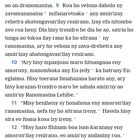
9
ao an-dranomasina.
Koa ho velona daholo ny
+
*
zavamananaina
mifanaretsaka
any amin’izay
rehetra ahatongavan’ilay renirano, izay efa nitombo
avo roa heny. Dia hisy trondro be dia be ao, satria ho
+
tonga ao tokoa ilay rano ka ho sitrana
ny
ranomasina, ary ho velona ny zava-drehetra any
amin’izay ahatongavan’ilay renirano.
10
“Ary hisy mpanjono maro hitsangana eny
+
amorony, manomboka any En-jedy
ka hatrany En-
eglaima. Hisy toerana fanahazana harato any, ary
hisy karazan-trondro maro be sahala amin’ny ao
+
amin’ny Ranomasina Lehibe.
11
“Misy heniheny sy honahona eny amoron’ilay
+
ranomasina, nefa tsy ho sitrana ireny.
Havela hisy
+
sira eo foana kosa izy ireny.
12
“Hisy hazo fihinam-boa isan-karazany eny
+
amoron’ilay renirano, eo amin’ny andaniny roa.