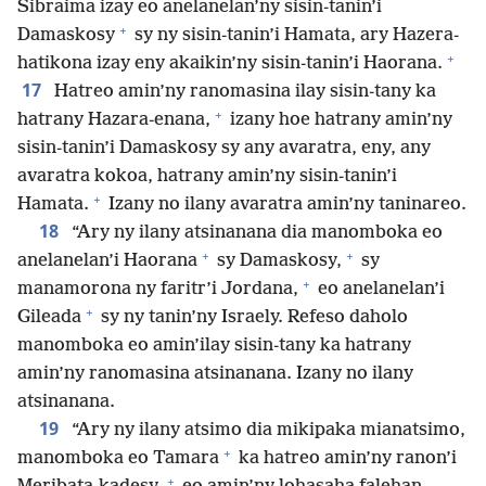
Sibraima izay eo anelanelan’ny sisin-tanin’i
+
Damaskosy
sy ny sisin-tanin’i Hamata, ary Hazera-
+
hatikona izay eny akaikin’ny sisin-tanin’i Haorana.
17
Hatreo amin’ny ranomasina ilay sisin-tany ka
+
hatrany Hazara-enana,
izany hoe hatrany amin’ny
sisin-tanin’i Damaskosy sy any avaratra, eny, any
avaratra kokoa, hatrany amin’ny sisin-tanin’i
+
Hamata.
Izany no ilany avaratra amin’ny taninareo.
18
“Ary ny ilany atsinanana dia manomboka eo
+
+
anelanelan’i Haorana
sy Damaskosy,
sy
+
manamorona ny faritr’i Jordana,
eo anelanelan’i
+
Gileada
sy ny tanin’ny Israely. Refeso daholo
manomboka eo amin’ilay sisin-tany ka hatrany
amin’ny ranomasina atsinanana. Izany no ilany
atsinanana.
19
“Ary ny ilany atsimo dia mikipaka mianatsimo,
+
manomboka eo Tamara
ka hatreo amin’ny ranon’i
+