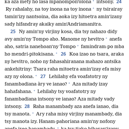
+
24
ka aza mety ho lasa mpanompon’olona
intsony.
+
Ry rahalahy, na toy inona na toy inona
ny tsirairay
tamin’izy nantsoina, dia aoka izy hitoetra amin’izany
sady hifandray akaiky amin’Andriamanitra.
25
Ny amin’ny virjiny kosa, dia tsy nahazo didy
+
avy amin’ny Tompo aho. Manome ny hevitro
anefa
+
aho, satria nanehoan’ny Tompo
famindram-po mba
+
26
ho mendri-pitokisana.
Koa izao no tsara, araka
ny hevitro, noho ny fahasahiranana mahazo antsika
ankehitriny: Tsara raha mitoetra amin’izay efa misy
+
27
azy ny olona.
Lehilahy efa voafatotry ny
+
fanambadiana àry ve ianao?
Aza mitady izay
+
hahafahana.
Lehilahy tsy voafatotry ny
fanambadiana intsony ve ianao? Aza mitady vady
28
intsony.
Raha manambady aza anefa ianao, dia
+
tsy manota.
Ary raha misy virjiny manambady, dia
tsy manota izy. Hanam-pahoriana amin’ny nofony
+