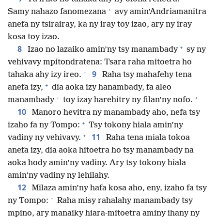
+
Samy nahazo fanomezana
avy amin’Andriamanitra
anefa ny tsirairay, ka ny iray toy izao, ary ny iray
kosa toy izao.
+
8
Izao no lazaiko amin’ny tsy manambady
sy ny
vehivavy mpitondratena: Tsara raha mitoetra ho
+
9
tahaka ahy izy ireo.
Raha tsy mahafehy tena
+
anefa izy,
dia aoka izy hanambady, fa aleo
+
+
manambady
toy izay harehitry ny filan’ny nofo.
10
Manoro hevitra ny manambady aho, nefa tsy
+
izaho fa ny Tompo:
Tsy tokony hiala amin’ny
+
11
vadiny ny vehivavy.
Raha tena miala tokoa
anefa izy, dia aoka hitoetra ho tsy manambady na
aoka hody amin’ny vadiny. Ary tsy tokony hiala
amin’ny vadiny ny lehilahy.
12
Milaza amin’ny hafa kosa aho, eny, izaho fa tsy
+
ny Tompo:
Raha misy rahalahy manambady tsy
mpino, ary manaiky hiara-mitoetra aminy ihany ny