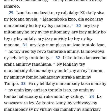
anefa ireo hanambady,
ka tsy tiako hiharan’izany
ianareo.
29
Izao koa no lazaiko, ry rahalahy: Efa kely sisa
+
ny fotoana tavela.
Manomboka izao, dia aoka izay
+
30
manambady ho toy ny tsy manana,
ary izay
mitomany ho toy ny tsy mitomany, ary izay mifaly ho
toy ny tsy mifaly, ary izay mividy ho toy ny tsy
31
manana,
ary izay mampiasa an’izao tontolo izao,
+
ho toy ireo tsy revo tanteraka aminy, fa miovaova
+
32
ny sehatr’ity tontolo ity.
Iriko tokoa ianareo ho
+
afaka amin’ny fanahiana.
Ny lehilahy tsy
manambady dia manahy ny amin’izay an’ny Tompo,
ny amin’ny fomba hahazoany sitraka amin’ny
33
Tompo.
Fa ny lehilahy manambady kosa manahy
+
ny amin’izay an’izao tontolo izao, ny amin’ny
+
34
fomba hahazoany sitraka amin’ny vadiny,
ka
voazarazara izy. Ankoatra izany, ny vehivavy tsy
manambady sy ny virjiny dia manahy ny amin’izay