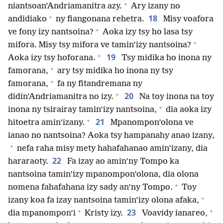
+
niantsoan’Andriamanitra azy.
Ary izany no
+
18
andidiako
ny fiangonana rehetra.
Misy voafora
+
ve fony izy nantsoina?
Aoka izy tsy ho lasa tsy
+
mifora. Misy tsy mifora ve tamin’izy nantsoina?
+
19
Aoka izy tsy hoforana.
Tsy midika ho inona ny
+
famorana,
ary tsy midika ho inona ny tsy
+
famorana,
fa ny fitandremana ny
+
20
didin’Andriamanitra no izy.
Na toy inona na toy
+
inona ny tsirairay tamin’izy nantsoina,
dia aoka izy
+
21
hitoetra amin’izany.
Mpanompon’olona ve
ianao no nantsoina? Aoka tsy hampanahy anao izany,
+
nefa raha misy mety hahafahanao amin’izany, dia
22
hararaoty.
Fa izay ao amin’ny Tompo ka
nantsoina tamin’izy mpanompon’olona, dia olona
+
nomena fahafahana izy sady an’ny Tompo.
Toy
+
izany koa fa izay nantsoina tamin’izy olona afaka,
+
+
23
dia mpanompon’i
Kristy izy.
Voavidy ianareo,