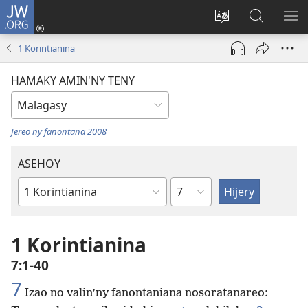
JW.ORG
Hiditra
(manokatra
Hiova
Fikaroha
HA
rohy)
fiteny
ato
1 Korintianina
Amin’ny
JW.ORG
HAMAKY AMIN'NY TENY
Jereo ny fanontana 2008
ASEHOY
Toko
Boky
ao
Amin’ny
1 Korintianina
Baiboly
7:1-40
7
Izao no valin’ny fanontaniana nosoratanareo:
+