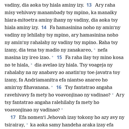
13
vadiny, dia aoka tsy hiala aminy izy.
Ary raha
misy vehivavy manambady tsy mpino, ka manaiky
hiara-mitoetra aminy ihany ny vadiny, dia aoka tsy
14
hiala aminy izy.
Fa hamasinina noho ny amin’ny
vadiny ny lehilahy tsy mpino, ary hamasinina noho
ny amin’ny rahalahy ny vadiny tsy mpino. Raha tsy
+
izany, dia tena tsy madio ny zanakareo,
nefa
+
15
masina izy ireo izao.
Fa raha ilay tsy mino kosa
+
no te hiala,
dia avelao izy hiala. Tsy voageja ny
rahalahy na ny anabavy ao anatin’ny toe-javatra toy
izany, fa Andriamanitra efa niantso anareo ho
+
16
amin’ny fihavanana.
Tsy fantatrao angaha
+
ravehivavy fa mety ho voavonjinao ny vadinao?
Ary
tsy fantatrao angaha ralehilahy fa mety ho
+
voavonjinao ny vadinao?
17
Efa nomen’i Jehovah izay tokony ho azy avy ny
+
tsirairay,
ka aoka samy handeha araka izay efa