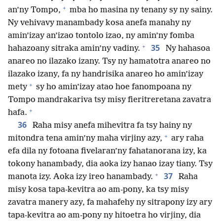
+
an’ny Tompo,
mba ho masina ny tenany sy ny sainy.
Ny vehivavy manambady kosa anefa manahy ny
amin’izay an’izao tontolo izao, ny amin’ny fomba
+
35
hahazoany sitraka amin’ny vadiny.
Ny hahasoa
anareo no ilazako izany. Tsy ny hamatotra anareo no
ilazako izany, fa ny handrisika anareo ho amin’izay
+
mety
sy ho amin’izay atao hoe fanompoana ny
Tompo mandrakariva tsy misy fieritreretana zavatra
+
hafa.
36
Raha misy anefa mihevitra fa tsy hainy ny
+
mitondra tena amin’ny maha virjiny azy,
ary raha
efa dila ny fotoana fivelaran’ny fahatanorana izy, ka
tokony hanambady, dia aoka izy hanao izay tiany. Tsy
+
37
manota izy. Aoka izy ireo hanambady.
Raha
misy kosa tapa-kevitra ao am-pony, ka tsy misy
zavatra manery azy, fa mahafehy ny sitrapony izy ary
tapa-kevitra ao am-pony ny hitoetra ho virjiny, dia