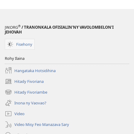
®
JW.ORG
/ TRANONKALA OFISIALIN’NY VAVOLOMBELON’I
JEHOVAH
Fisehony
Rohy Ilaina
Hangataka Hotsidihina
Hitady Fivoriana
(manokatra
rohy)
Hitady Fivoriambe
(manokatra
rohy)
Inona ny Vaovao?
Video
Video Misy Feo Manazava Sary