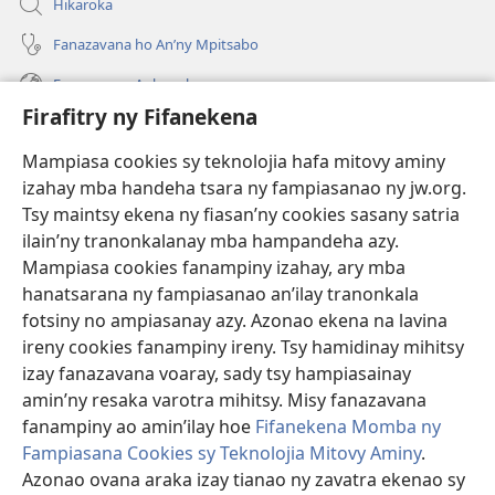
Hikaroka
Fanazavana ho An’ny Mpitsabo
Fanazavana Ankapobeny
Firafitry ny Fifanekena
Fanampiana
Mampiasa cookies sy teknolojia hafa mitovy aminy
Fanomezana
izahay mba handeha tsara ny fampiasanao ny jw.org.
(manokatra
rohy)
Tsy maintsy ekena ny fiasan’ny cookies sasany satria
ilain’ny tranonkalanay mba hampandeha azy.
FITEHIRIZAM-BOKIN’NY Vavolombelon’i Jehovah
(manokatra
Mampiasa cookies fanampiny izahay, ary mba
rohy)
®
JW Hub
hanatsarana ny fampiasanao an’ilay tranonkala
(manokatra
fotsiny no ampiasanay azy. Azonao ekena na lavina
rohy)
®
JW Library
ireny cookies fanampiny ireny. Tsy hamidinay mihitsy
izay fanazavana voaray, sady tsy hampiasainay
®
Watchtower Library
amin’ny resaka varotra mihitsy. Misy fanazavana
fanampiny ao amin’ilay hoe
Fifanekena Momba ny
Fampiasana Cookies sy Teknolojia Mitovy Aminy
.
Azonao ovana araka izay tianao ny zavatra ekenao sy