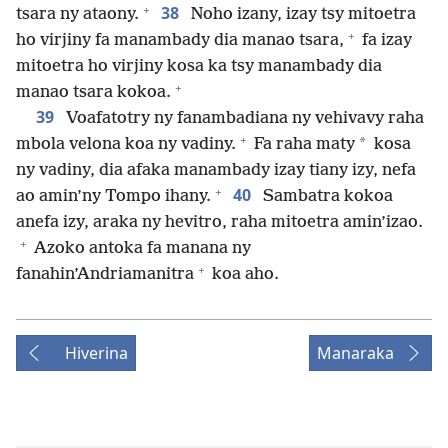
+
38
tsara ny ataony.
Noho izany, izay tsy mitoetra
+
ho virjiny fa manambady dia manao tsara,
fa izay
mitoetra ho virjiny kosa ka tsy manambady dia
+
manao tsara kokoa.
39
Voafatotry ny fanambadiana ny vehivavy raha
+
*
mbola velona koa ny vadiny.
Fa raha maty
kosa
ny vadiny, dia afaka manambady izay tiany izy, nefa
+
40
ao amin’ny Tompo ihany.
Sambatra kokoa
anefa izy, araka ny hevitro, raha mitoetra amin’izao.
+
Azoko antoka fa manana ny
+
fanahin’Andriamanitra
koa aho.
Hiverina
Manaraka