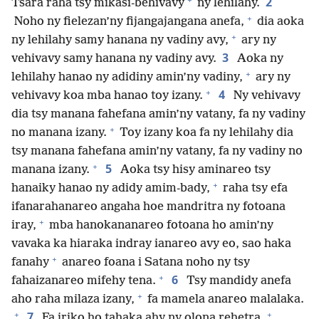
2
Tsara raha tsy mikasi-behivavy
ny lehilahy.
+
Noho ny fielezan’ny fijangajangana anefa,
dia aoka
+
ny lehilahy samy hanana ny vadiny avy,
ary ny
3
vehivavy samy hanana ny vadiny avy.
Aoka ny
+
lehilahy hanao ny adidiny amin’ny vadiny,
ary ny
+
4
vehivavy koa mba hanao toy izany.
Ny vehivavy
dia tsy manana fahefana amin’ny vatany, fa ny vadiny
+
no manana izany.
Toy izany koa fa ny lehilahy dia
tsy manana fahefana amin’ny vatany, fa ny vadiny no
+
5
manana izany.
Aoka tsy hisy aminareo tsy
+
hanaiky hanao ny adidy amim-bady,
raha tsy efa
ifanarahanareo angaha hoe mandritra ny fotoana
+
iray,
mba hanokananareo fotoana ho amin’ny
vavaka ka hiaraka indray ianareo avy eo, sao haka
+
fanahy
anareo foana i Satana noho ny tsy
+
6
fahaizanareo mifehy tena.
Tsy mandidy anefa
+
aho raha milaza izany,
fa mamela anareo malalaka.
+
+
7
Fa iriko ho tahaka ahy ny olona rehetra.