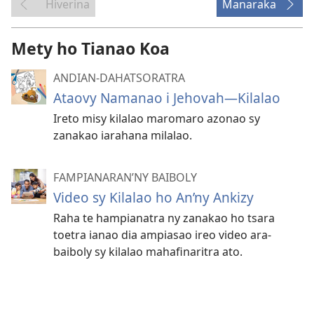
Hiverina
Manaraka
Mety ho Tianao Koa
ANDIAN-DAHATSORATRA
Ataovy Namanao i Jehovah​—Kilalao
Ireto misy kilalao maromaro azonao sy
zanakao iarahana milalao.
FAMPIANARAN’NY BAIBOLY
Video sy Kilalao ho An’ny Ankizy
Raha te hampianatra ny zanakao ho tsara
toetra ianao dia ampiasao ireo video ara-
baiboly sy kilalao mahafinaritra ato.