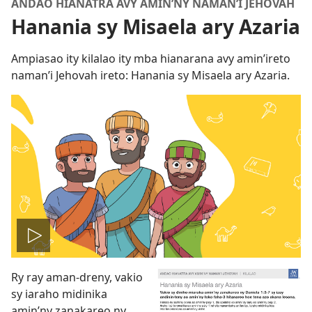
ANDAO HIANATRA AVY AMIN’NY NAMAN’I JEHOVAH
Hanania sy Misaela ary Azaria
Ampiasao ity kilalao ity mba hianarana avy amin’ireto
naman’i Jehovah ireto: Hanania sy Misaela ary Azaria.
Handefa
Ry ray aman-dreny, vakio
video
sy iaraho midinika
amin’ny zanakareo ny