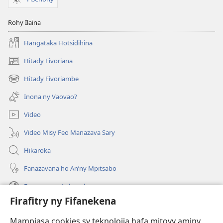
Rohy Ilaina
Hangataka Hotsidihina
Hitady Fivoriana
(manokatra
rohy)
Hitady Fivoriambe
(manokatra
rohy)
Inona ny Vaovao?
Video
Video Misy Feo Manazava Sary
Hikaroka
Fanazavana ho An’ny Mpitsabo
Fanazavana Ankapobeny
Firafitry ny Fifanekena
Fanampiana
Mampiasa cookies sy teknolojia hafa mitovy aminy