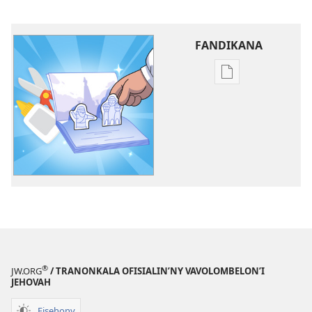
FANDIKANA
Fandikana
boky
Andao
Hianatra
avy
Amin’ny
Naman’i
Jehovah:
Kilalao
®
JW.ORG
/ TRANONKALA OFISIALIN’NY VAVOLOMBELON’I
JEHOVAH
Fisehony