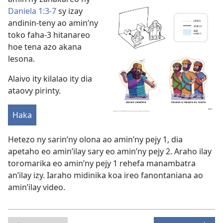
Daniela 1:3-7
sy izay
andinin-teny ao amin’ny
toko faha-3 hitanareo
hoe tena azo akana
lesona.
Alaivo ity kilalao ity dia
ataovy pirinty.
Haka
Hetezo ny sarin’ny olona ao amin’ny pejy 1, dia
apetaho eo amin’ilay sary eo amin’ny pejy 2. Araho ilay
toromarika eo amin’ny pejy 1 rehefa manambatra
an’ilay izy. Iaraho midinika koa ireo fanontaniana ao
amin’ilay video.