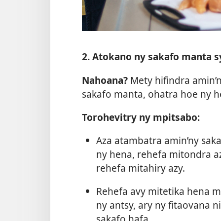
2. Atokano ny sakafo manta 
Nahoana?
Mety hifindra amin’
sakafo manta, ohatra hoe ny h
Torohevitry ny mpitsabo:
Aza atambatra amin’ny saka
ny hena, rehefa mitondra a
rehefa mitahiry azy.
Rehefa avy mitetika hena ma
ny antsy, ary ny fitaovana 
sakafo hafa.