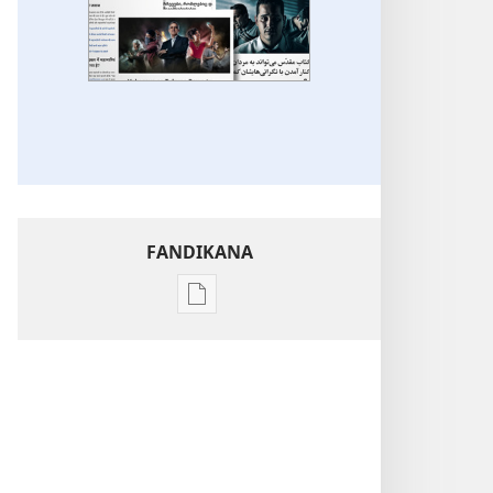
FANDIKANA
Fandikana
boky
Foto-
kevitra
Hafa