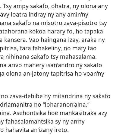
. Tsy ampy sakafo, ohatra, ny olona any
avy loatra indray ny any amin’ny
nana sakafo na misotro zava-pisotro tsy
atahorana kokoa harary fo, ho tapaka
na kansera. Vao haingana izay, araka ny
pitrisa, fara fahakeliny, no maty tao
tra nihinana sakafo tsy mahasalama.
na arivo mahery isan’andro ny sakafo
 olona an-jatony tapitrisa ho voan’ny
 no zava-dehibe ny mitandrina ny sakafo
ndriamanitra no “loharanon’aina.”
ina. Asehontsika hoe mankasitraka azy
ny fahasalamantsika sy ny an’ny
 hahavita an’izany ireto.