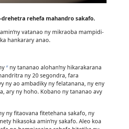
a-drehetra rehefa mahandro sakafo.
o amin’ny vatanao ny mikraoba mampidi-
 ka hankarary anao.
ny
ny tananao alohan’ny hikarakarana
b
andritra ny 20 segondra, fara
vy ny ao ambadiky ny felatanana, ny eny
a, ary ny hoho. Kobano ny tananao avy
y ny fitaovana fitetehana sakafo, ny
 mety hikasoka amin’ny sakafo. Aleo koa