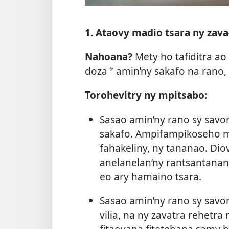
1. Ataovy madio tsara ny zav
Nahoana?
Mety ho tafiditra a
doza
amin’ny sakafo na rano,
a
Torohevitry ny mpitsabo:
Sasao amin’ny rano sy savo
sakafo. Ampifampikoseho m
fahakeliny, ny tananao. Dio
anelanelan’ny rantsantanan
eo ary hamaino tsara.
Sasao amin’ny rano sy savon
vilia, na ny zavatra rehetra