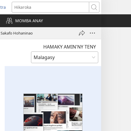
itra
anokatra
Hikaroka
hy)
MOMBA ANAY
y Sakafo Hohaninao
HAMAKY AMIN'NY TENY