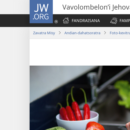
JW.ORG
Vavolombelon’i Jeho
FANDRAISANA
FAMP
Zavatra Misy
Andian-dahatsoratra
Foto-kevitr