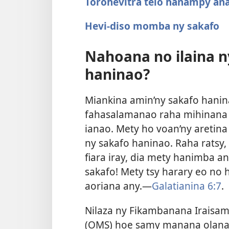
Torohevitra telo hanampy an
Hevi-diso momba ny sakafo
Nahoana no ilaina n
haninao?
Miankina amin’ny sakafo hanin
fahasalamanao raha mihinana
ianao. Mety ho voan’ny aretina
ny sakafo haninao. Raha ratsy,
fiara iray, dia mety hanimba an’i
sakafo! Mety tsy harary eo no 
aoriana any.—
Galatianina 6:7
.
Nilaza ny Fikambanana Irais
(OMS) hoe samy manana olana 