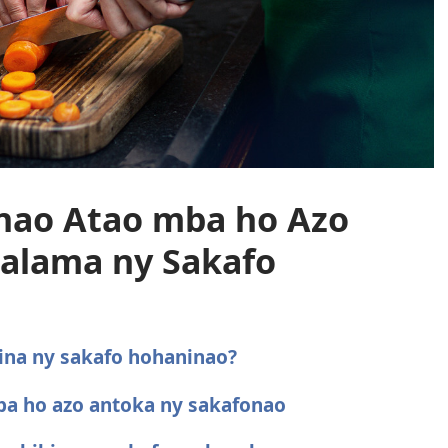
onao Atao mba ho Azo
alama ny Sakafo
ina ny sakafo hohaninao?
ba ho azo antoka ny sakafonao