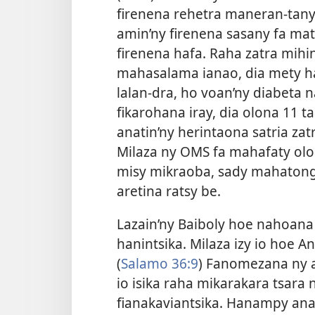
firenena rehetra maneran-tany
amin’ny firenena sasany fa mat
firenena hafa. Raha zatra mihi
mahasalama ianao, dia mety h
lalan-dra, ho voan’ny diabeta 
fikarohana iray, dia olona 11 ta
anatin’ny herintaona satria za
Milaza ny OMS fa mahafaty olo
misy mikraoba, sady mahatonga
aretina ratsy be.
Lazain’ny Baiboly hoe nahoana
hanintsika. Milaza izy io hoe A
(
Salamo 36:9
) Fanomezana ny a
io isika raha mikarakara tsara 
fianakaviantsika. Hanampy anao