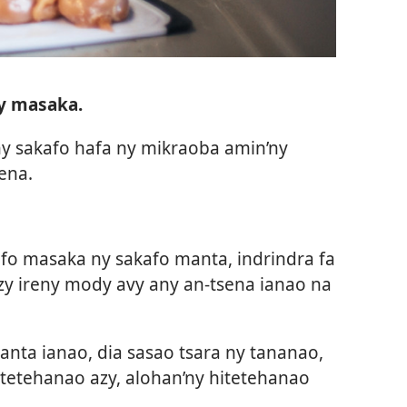
sy masaka.
ny sakafo hafa ny mikraoba amin’ny
ena.
fo masaka ny sakafo manta, indrindra fa
zy ireny mody avy any an-tsena ianao na
nta ianao, dia sasao tsara ny tananao,
nitetehanao azy, alohan’ny hitetehanao