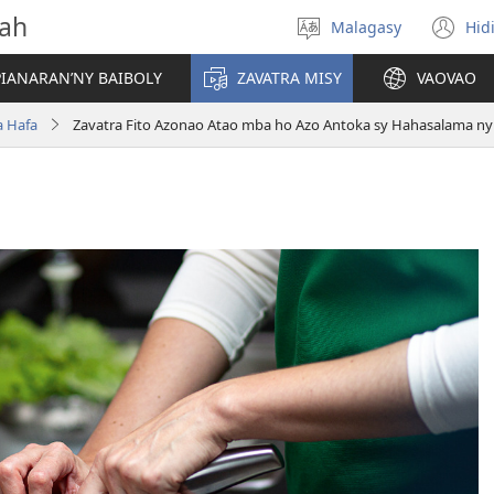
vah
Malagasy
Hid
Hifidy
(m
fiteny
ro
IANARAN’NY BAIBOLY
ZAVATRA MISY
VAOVAO
a Hafa
Zavatra Fito Azonao Atao mba ho Azo Antoka sy Hahasalama n