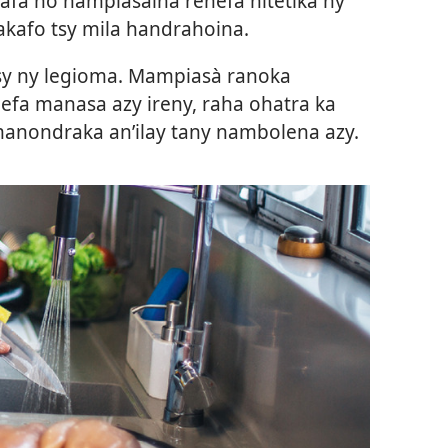
afa no hampiasaina rehefa hitetika ny
akafo tsy mila handrahoina.
sy ny legioma. Mampiasà ranoka
efa manasa azy ireny, raha ohatra ka
anondraka an’ilay tany nambolena azy.