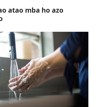
ao atao mba ho azo
o