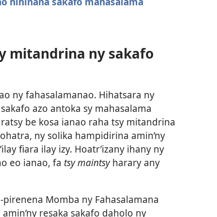
ao hihinana sakafo mahasalama
y mitandrina ny sakafo
ao ny fahasalamanao. Hihatsara ny
 sakafo azo antoka sy mahasalama
 ratsy be kosa ianao raha tsy mitandrina
 ohatra, ny solika hampidirina amin’ny
lay fiara ilay izy. Hoatr’izany ihany ny
ho eo ianao, fa
tsy maintsy
harary any
am-pirenena Momba ny Fahasalamana
amin’ny resaka sakafo daholo ny