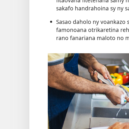
fitaovana fitetehana samy h
sakafo handrahoina sy ny s
Sasao daholo ny voankazo 
famonoana otrikaretina reh
rano fanariana maloto no m