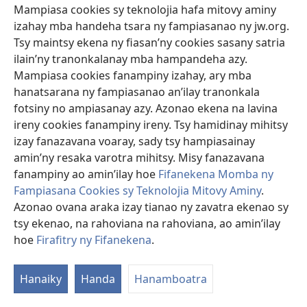
Mampiasa cookies sy teknolojia hafa mitovy aminy
Miankina amin’ny fomba itondranao ny vadinao izao
izahay mba handeha tsara ny fampiasanao ny jw.org.
no ahitana raha ho ray mahay mitaiza ianao rehefa
Tsy maintsy ekena ny fiasan’ny cookies sasany satria
teraka ny zanakao.
ilain’ny tranonkalanay mba hampandeha azy.
Mampiasa cookies fanampiny izahay, ary mba
hanatsarana ny fampiasanao an’ilay tranonkala
fotsiny no ampiasanay azy. Azonao ekena na lavina
ireny cookies fanampiny ireny. Tsy hamidinay mihitsy
izay fanazavana voaray, sady tsy hampiasainay
amin’ny resaka varotra mihitsy. Misy fanazavana
fanampiny ao amin’ilay hoe
Fifanekena Momba ny
Fampiasana Cookies sy Teknolojia Mitovy Aminy
.
Azonao ovana araka izay tianao ny zavatra ekenao sy
tsy ekenao, na rahoviana na rahoviana, ao amin’ilay
Halefako any Amin’ny Toerana Fitaizan-jaza
hoe
Firafitry ny Fifanekena
.
ve ny Zanako?
Misy fanontaniana efatra hanampy anao handray
Hanaiky
Handa
Hanamboatra
fanapahan-kevitra tsara ato.