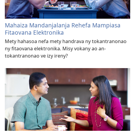
Mahaiza Mandanjalanja Rehefa Mampiasa
Fitaovana Elektronika
Mety hahasoa nefa mety handrava ny tokantranonao
ny fitaovana elektronika. Misy vokany ao an-
tokantranonao ve izy ireny?