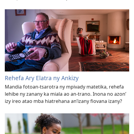
Rehefa Ary Elatra ny Ankizy
Mandia fotoan-tsarotra ny mpivady matetika, rehefa
lehibe ny zanany ka miala ao an-trano. Inona no azon’​
izy ireo atao mba hiatrehana an’​izany fiovana izany?