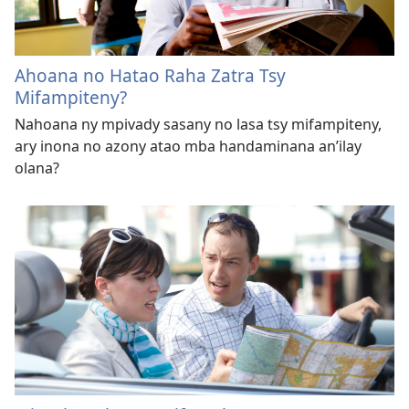
Ahoana no Hatao Raha Zatra Tsy
Mifampiteny?
Nahoana ny mpivady sasany no lasa tsy mifampiteny,
ary inona no azony atao mba handaminana an’ilay
olana?