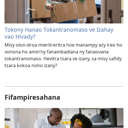
Tokony Hanao Tokantranomaso ve Izahay
vao Hivady?
Misy olon-droa mieritreritra hoe manampy azy ireo ho
vonona ho amin’ny fanambadiana ny fanaovana
tokantranomaso. Hevitra tsara ve izany, sa misy safidy
tsara kokoa noho izany?
Fifampiresahana