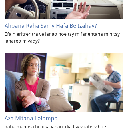
Ahoana Raha Samy Hafa Be Izahay?
Efa nieritreritra ve ianao hoe tsy mifanentana mihitsy
ianareo mivady?
Aza Mitana Lolompo
Raha mamela heloka ianao, dia tsy voatery hoe