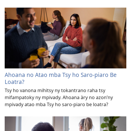
Ahoana no Atao mba Tsy ho Saro-piaro Be
Loatra?
Tsy ho vanona mihitsy ny tokantrano raha tsy
mifampatoky ny mpivady. Ahoana àry no azon’ny
mpivady atao mba Tsy ho saro-piaro be loatra?