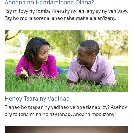
Ahoana no Handaminana Olana?
Tsy mitovy ny fomba firesaky ny lehilahy sy ny vehivavy.
Tsy ho mora sorena ianao raha mahalala an’izany.
Henoy Tsara ny Vadinao
Tianao ho tsapan’
ny vadinao ve hoe tianao izy? Asehoy
àry fa tena mihaino azy ianao. Ahoana moa izany?