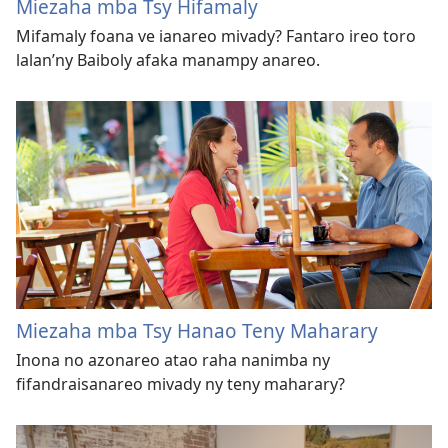
Miezaha mba Tsy Hifamaly
Mifamaly foana ve ianareo mivady? Fantaro ireo toro
lalan’​ny Baiboly afaka manampy anareo.
Miezaha mba Tsy Hanao Teny Maharary
Inona no azonareo atao raha nanimba ny
fifandraisanareo mivady ny teny maharary?