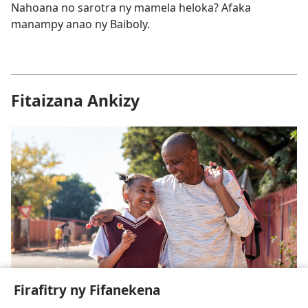
Nahoana no sarotra ny mamela heloka? Afaka
manampy anao ny Baiboly.
Fitaizana Ankizy
Hoatran’ny Ahoana Izany hoe Ray Mahay
Firafitry ny Fifanekena
Mitaiza?