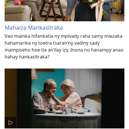
Mahaiza Mankasitraka
Vao mainka hifankatia ny mpivady raha samy miezaka
hahamarika ny toetra tsaran’​ny vadiny sady
mampiseho hoe tia an’​ilay izy. Inona no hanampy anao
hahay hankasitraka?