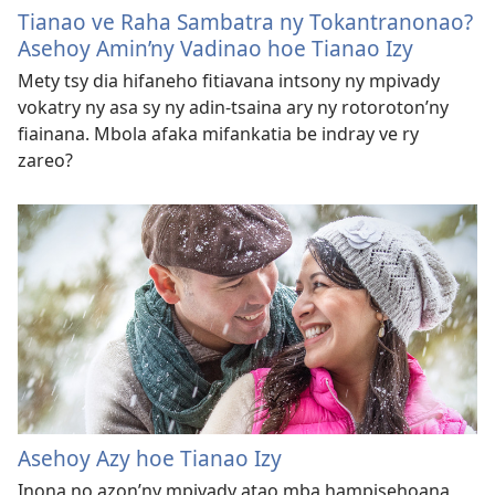
Tianao ve Raha Sambatra ny Tokantranonao?
Asehoy Amin’ny Vadinao hoe Tianao Izy
Mety tsy dia hifaneho fitiavana intsony ny mpivady
vokatry ny asa sy ny adin-tsaina ary ny rotoroton’ny
fiainana. Mbola afaka mifankatia be indray ve ry
zareo?
Asehoy Azy hoe Tianao Izy
Inona no azon’ny mpivady atao mba hampisehoana