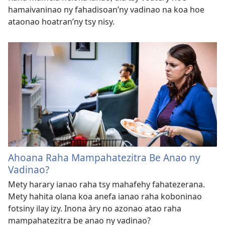
hamaivaninao ny fahadisoan’ny vadinao na koa hoe
ataonao hoatran’ny tsy nisy.
Ahoana Raha Mampahatezitra Be Anao ny
Vadinao?
Mety harary ianao raha tsy mahafehy fahatezerana.
Mety hahita olana koa anefa ianao raha koboninao
fotsiny ilay izy. Inona àry no azonao atao raha
mampahatezitra be anao ny vadinao?