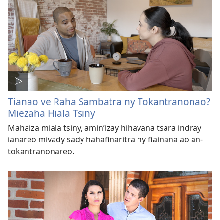
Tianao ve Raha Sambatra ny Tokantranonao?
Miezaha Hiala Tsiny
Mahaiza miala tsiny, amin’izay hihavana tsara indray
ianareo mivady sady hahafinaritra ny fiainana ao an-
tokantranonareo.