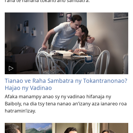
raha te hanana tokantrano sambatra.
Tianao ve Raha Sambatra ny Tokantranonao?
Hajao ny Vadinao
Afaka manampy anao sy ny vadinao hifanaja ny
Baiboly, na dia tsy tena nanao an’izany aza ianareo roa
hatramin’izay.