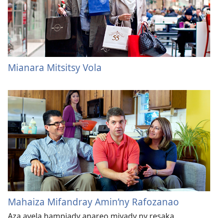
Mianara Mitsitsy Vola
Mahaiza Mifandray Amin’ny Rafozanao
Aza avela hampiady anareo mivady ny resaka