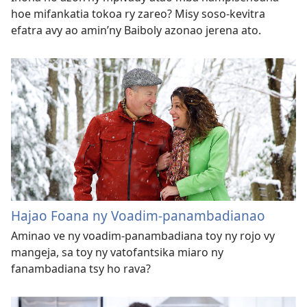
hoe mifankatia tokoa ry zareo? Misy soso-kevitra
efatra avy ao amin’ny Baiboly azonao jerena ato.
Hajao Foana ny Voadim-panambadianao
Aminao ve ny voadim-panambadiana toy ny rojo vy
mangeja, sa toy ny vatofantsika miaro ny
fanambadiana tsy ho rava?