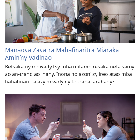
Manaova Zavatra Mahafinaritra Miaraka
Amin’ny Vadinao
Betsaka ny mpivady tsy mba mifampiresaka nefa samy
ao an-trano ao ihany. Inona no azon’izy ireo atao mba
hahafinaritra azy mivady ny fotoana iarahany?