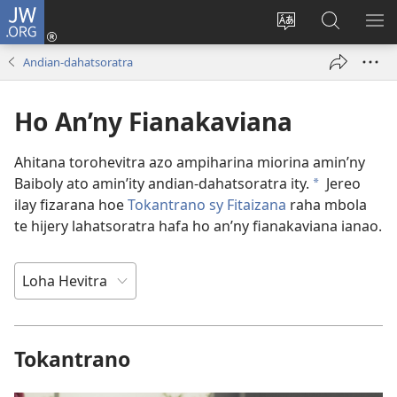
JW.ORG
Hiditra
(manokatra
Hiova
Fikaroha
HA
rohy)
fiteny
ato
Andian-dahatsoratra
Amin’ny
JW.ORG
Ho An’ny Fianakaviana
Ahitana torohevitra azo ampiharina miorina amin’ny
Baiboly ato amin’ity andian-dahatsoratra ity.
Jereo
a
ilay fizarana hoe
Tokantrano sy Fitaizana
raha mbola
te hijery lahatsoratra hafa ho an’ny fianakaviana ianao.
Tokantrano