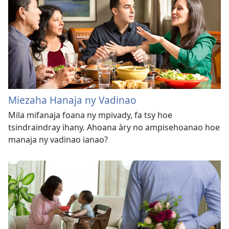
Miezaha Hanaja ny Vadinao
Mila mifanaja foana ny mpivady, fa tsy hoe
tsindraindray ihany. Ahoana àry no ampisehoanao hoe
manaja ny vadinao ianao?