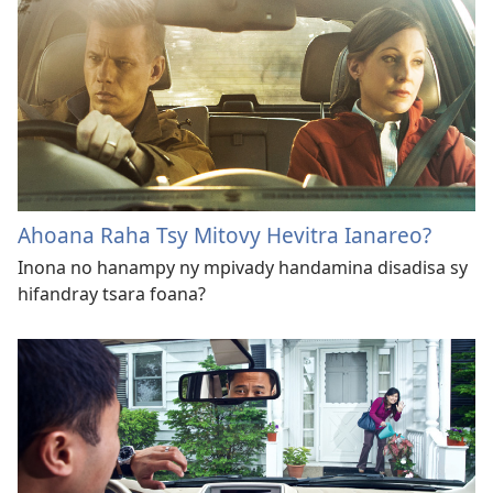
Ahoana Raha Tsy Mitovy Hevitra Ianareo?
Inona no hanampy ny mpivady handamina disadisa sy
hifandray tsara foana?