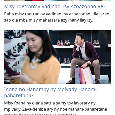
Misy Toetran’ny Vadinao Tsy Azoazonao Ve?
Raha misy toetran’ny vadinao tsy azoazonao, dia jereo
sao dia mba misy mahatsara azy ihany ilay izy.
Inona no Hanampy ny Mpivady Hanam-
paharetana?
Misy foana ny olana satria samy tsy lavorary ny
mpivady. Zava-dehibe àry ny hoe manam-paharetana