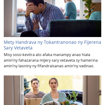
Mety Handrava ny Tokantranonao ny Fijerena
Sary Vetaveta
Misy soso-kevitra ato afaka manampy anao hiala
amin’ny fahazarana mijery sary vetaveta sy hamerina
amin’ny laoniny ny fifandraisanao amin’ny vadinao.