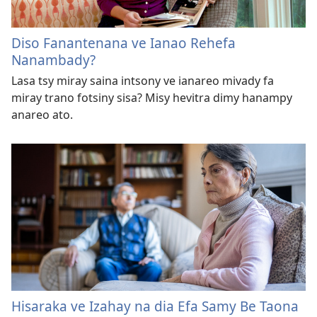
Diso Fanantenana ve Ianao Rehefa
Nanambady?
Lasa tsy miray saina intsony ve ianareo mivady fa
miray trano fotsiny sisa? Misy hevitra dimy hanampy
anareo ato.
Hisaraka ve Izahay na dia Efa Samy Be Taona