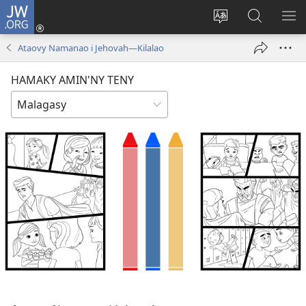
JW.ORG
Hiditra
(manokatra
Hiova
Fikaroha
HA
rohy)
fiteny
ato
Ataovy Namanao i Jehovah​—Kilalao
Amin’ny
JW.ORG
HAMAKY AMIN'NY TENY