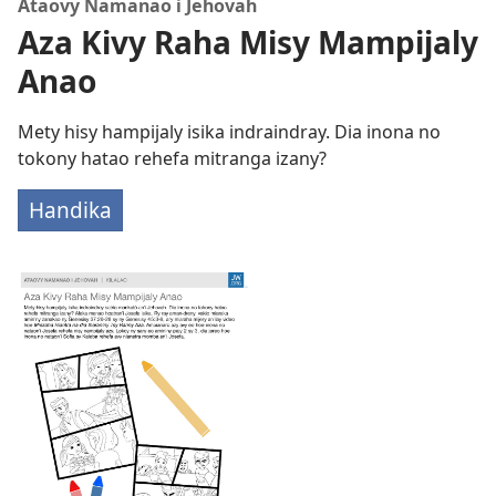
Ataovy Namanao i Jehovah
Aza Kivy Raha Misy Mampijaly
Anao
Mety hisy hampijaly isika indraindray. Dia inona no
tokony hatao rehefa mitranga izany?
Handika