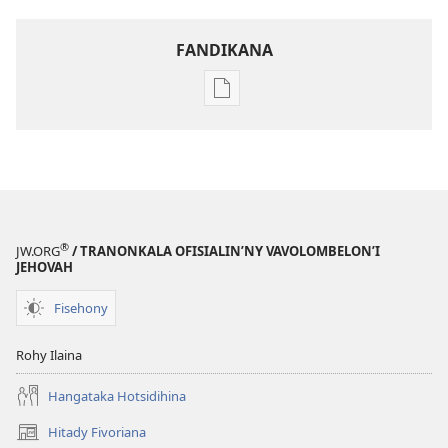
FANDIKANA
Fandikana
boky
Ataovy
Namanao
i
Jehovah​
—
®
JW.ORG
/ TRANONKALA OFISIALIN’NY VAVOLOMBELON’I
Kilalao
JEHOVAH
Fisehony
Rohy Ilaina
Hangataka Hotsidihina
Hitady Fivoriana
(manokatra