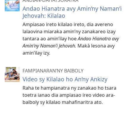
Andao Hianatra avy Amin’ny Naman’i
Jehovah: Kilalao
Ampiasao ireto kilalao ireto, dia avereno
lalaovina miaraka amin’ny zanakareo izay
tantara ao amin’ilay hoe
Andao Hianatra avy
Amin’ny Naman’i Jehovah.
Makà lesona avy
amin’ilay izy.
FAMPIANARAN’NY BAIBOLY
Video sy Kilalao ho An’ny Ankizy
Raha te hampianatra ny zanakao ho tsara
toetra ianao dia ampiasao ireo video ara-
baiboly sy kilalao mahafinaritra ato.