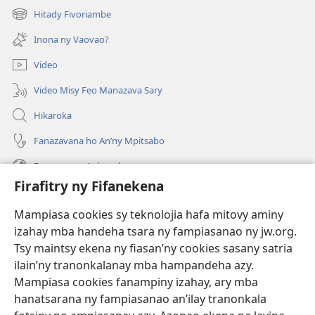
rohy)
Hitady Fivoriambe
(manokatra
rohy)
Inona ny Vaovao?
Video
Video Misy Feo Manazava Sary
Hikaroka
Fanazavana ho An’ny Mpitsabo
Fanazavana Ankapobeny
Firafitry ny Fifanekena
Fanampiana
Mampiasa cookies sy teknolojia hafa mitovy aminy
Fanomezana
izahay mba handeha tsara ny fampiasanao ny jw.org.
(manokatra
rohy)
Tsy maintsy ekena ny fiasan’ny cookies sasany satria
ilain’ny tranonkalanay mba hampandeha azy.
FITEHIRIZAM-BOKIN’NY Vavolombelon’i Jehovah
(manokatra
Mampiasa cookies fanampiny izahay, ary mba
rohy)
®
JW Hub
hanatsarana ny fampiasanao an’ilay tranonkala
(manokatra