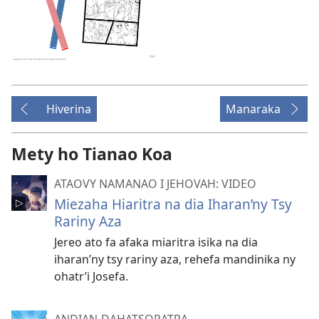
Hiverina
Manaraka
Mety ho Tianao Koa
ATAOVY NAMANAO I JEHOVAH: VIDEO
Miezaha Hiaritra na dia Iharan’ny Tsy
Rariny Aza
Jereo ato fa afaka miaritra isika na dia
iharan’ny tsy rariny aza, rehefa mandinika ny
ohatr’i Josefa.
ANDIAN-DAHATSORATRA