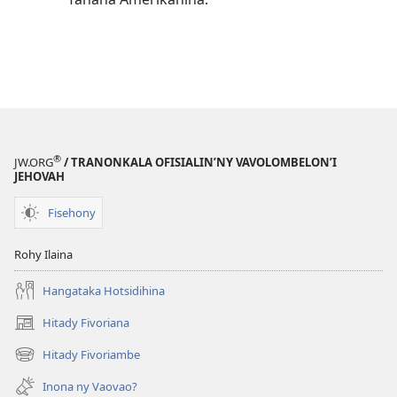
®
JW.ORG
/ TRANONKALA OFISIALIN’NY VAVOLOMBELON’I
JEHOVAH
Fisehony
Rohy Ilaina
Hangataka Hotsidihina
Hitady Fivoriana
(manokatra
rohy)
Hitady Fivoriambe
(manokatra
rohy)
Inona ny Vaovao?