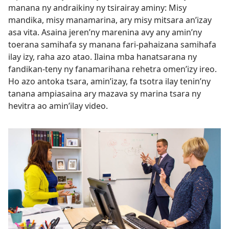
manana ny andraikiny ny tsirairay aminy: Misy
mandika, misy manamarina, ary misy mitsara an’izay
asa vita. Asaina jeren’ny marenina avy any amin’ny
toerana samihafa sy manana fari-pahaizana samihafa
ilay izy, raha azo atao. Ilaina mba hanatsarana ny
fandikan-teny ny fanamarihana rehetra omen’izy ireo.
Ho azo antoka tsara, amin’izay, fa tsotra ilay tenin’ny
tanana ampiasaina ary mazava sy marina tsara ny
hevitra ao amin’ilay video.