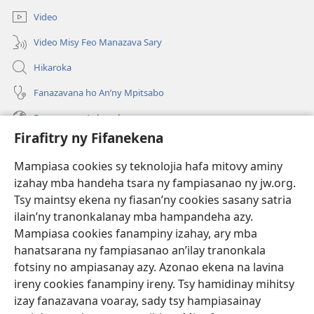
Video
Video Misy Feo Manazava Sary
Hikaroka
Fanazavana ho An’ny Mpitsabo
Fanazavana Ankapobeny
Firafitry ny Fifanekena
Fanampiana
Mampiasa cookies sy teknolojia hafa mitovy aminy
Fanomezana
izahay mba handeha tsara ny fampiasanao ny jw.org.
(manokatra
rohy)
Tsy maintsy ekena ny fiasan’ny cookies sasany satria
ilain’ny tranonkalanay mba hampandeha azy.
FITEHIRIZAM-BOKIN’NY Vavolombelon’i Jehovah
(manokatra
Mampiasa cookies fanampiny izahay, ary mba
rohy)
®
JW Hub
hanatsarana ny fampiasanao an’ilay tranonkala
(manokatra
fotsiny no ampiasanay azy. Azonao ekena na lavina
rohy)
®
JW Library
ireny cookies fanampiny ireny. Tsy hamidinay mihitsy
izay fanazavana voaray, sady tsy hampiasainay
®
Watchtower Library