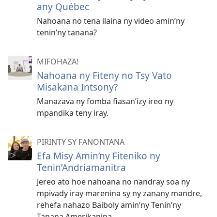
any Québec
Nahoana no tena ilaina ny video amin’ny
tenin’ny tanana?
MIFOHAZA!
Nahoana ny Fiteny no Tsy Vato
Misakana Intsony?
Manazava ny fomba fiasan’izy ireo ny
mpandika teny iray.
PIRINTY SY FANONTANA
Efa Misy Amin’ny Fiteniko ny
Tenin’Andriamanitra
Jereo ato hoe nahoana no nandray soa ny
mpivady iray marenina sy ny zanany mandre,
rehefa nahazo Baiboly amin’ny Tenin’ny
Tanana Amerikanina.