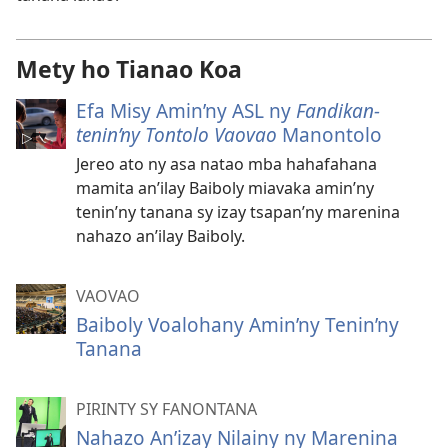
Mety ho Tianao Koa
Efa Misy Amin’ny ASL ny
Fandikan-
tenin’ny Tontolo Vaovao
Manontolo
Jereo ato ny asa natao mba hahafahana
mamita an’ilay Baiboly miavaka amin’ny
tenin’ny tanana sy izay tsapan’ny marenina
nahazo an’ilay Baiboly.
VAOVAO
Baiboly Voalohany Amin’ny Tenin’ny
Tanana
PIRINTY SY FANONTANA
Nahazo An’izay Nilainy ny Marenina