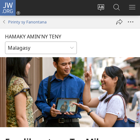
JW.ORG
Hiditra
(manokatra
Hiova
Fikaroha
HA
rohy)
fiteny
ato
Pirinty sy Fanontana
Amin’ny
JW.ORG
HAMAKY AMIN'NY TENY