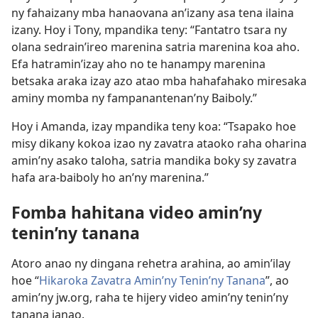
ny fahaizany mba hanaovana an’izany asa tena ilaina
izany. Hoy i Tony, mpandika teny: “Fantatro tsara ny
olana sedrain’ireo marenina satria marenina koa aho.
Efa hatramin’izay aho no te hanampy marenina
betsaka araka izay azo atao mba hahafahako miresaka
aminy momba ny fampanantenan’ny Baiboly.”
Hoy i Amanda, izay mpandika teny koa: “Tsapako hoe
misy dikany kokoa izao ny zavatra ataoko raha oharina
amin’ny asako taloha, satria mandika boky sy zavatra
hafa ara-baiboly ho an’ny marenina.”
Fomba hahitana video amin’ny
tenin’ny tanana
Atoro anao ny dingana rehetra arahina, ao amin’ilay
hoe “
Hikaroka Zavatra Amin’ny Tenin’ny Tanana
”, ao
amin’ny jw.org, raha te hijery video amin’ny tenin’ny
tanana ianao.