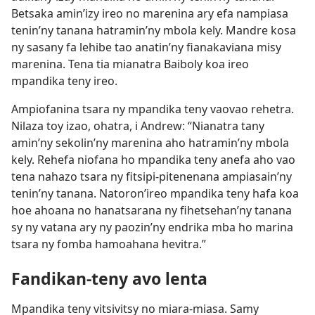
Betsaka amin’izy ireo no marenina ary efa nampiasa
tenin’ny tanana hatramin’ny mbola kely. Mandre kosa
ny sasany fa lehibe tao anatin’ny fianakaviana misy
marenina. Tena tia mianatra Baiboly koa ireo
mpandika teny ireo.
Ampiofanina tsara ny mpandika teny vaovao rehetra.
Nilaza toy izao, ohatra, i Andrew: “Nianatra tany
amin’ny sekolin’ny marenina aho hatramin’ny mbola
kely. Rehefa niofana ho mpandika teny anefa aho vao
tena nahazo tsara ny fitsipi-pitenenana ampiasain’ny
tenin’ny tanana. Natoron’ireo mpandika teny hafa koa
hoe ahoana no hanatsarana ny fihetsehan’ny tanana
sy ny vatana ary ny paozin’ny endrika mba ho marina
tsara ny fomba hamoahana hevitra.”
Fandikan-teny avo lenta
Mpandika teny vitsivitsy no miara-miasa. Samy