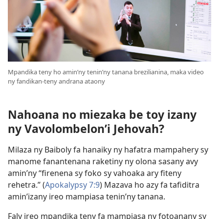
Mpandika teny ho amin’ny tenin’ny tanana brezilianina, maka video
ny fandikan-teny andrana ataony
Nahoana no miezaka be toy izany
ny Vavolombelon’i Jehovah?
Milaza ny Baiboly fa hanaiky ny hafatra mampahery sy
manome fanantenana raketiny ny olona sasany avy
amin’ny “firenena sy foko sy vahoaka ary fiteny
rehetra.” (
Apokalypsy 7:9
) Mazava ho azy fa tafiditra
amin’izany ireo mampiasa tenin’ny tanana.
Faly ireo mpandika teny fa mampiasa ny fotoanany sy