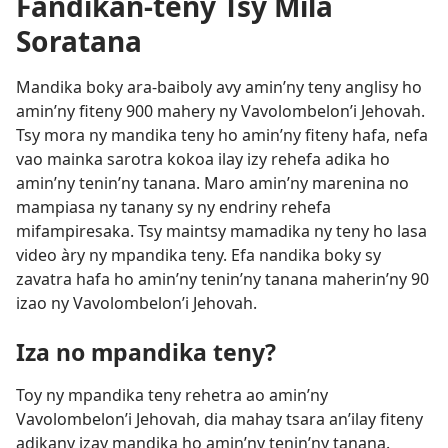
Fandikan-teny Tsy Mila
Soratana
Mandika boky ara-baiboly avy amin’ny teny anglisy ho
amin’ny fiteny 900 mahery ny Vavolombelon’i Jehovah.
Tsy mora ny mandika teny ho amin’ny fiteny hafa, nefa
vao mainka sarotra kokoa ilay izy rehefa adika ho
amin’ny tenin’ny tanana. Maro amin’ny marenina no
mampiasa ny tanany sy ny endriny rehefa
mifampiresaka. Tsy maintsy mamadika ny teny ho lasa
video àry ny mpandika teny. Efa nandika boky sy
zavatra hafa ho amin’ny tenin’ny tanana maherin’ny 90
izao ny Vavolombelon’i Jehovah.
Iza no mpandika teny?
Toy ny mpandika teny rehetra ao amin’ny
Vavolombelon’i Jehovah, dia mahay tsara an’ilay fiteny
adikany izay mandika ho amin’ny tenin’ny tanana.