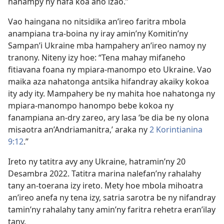
hanampy ny hafa koa aho izao.”
Vao haingana no nitsidika an’ireo faritra mbola
anampiana tra-boina ny iray amin’ny Komitin’ny
Sampan’i Ukraine mba hampahery an’ireo namoy ny
tranony. Niteny izy hoe: “Tena mahay mifaneho
fitiavana foana ny mpiara-manompo eto Ukraine. Vao
maika aza nahatonga antsika hifandray akaiky kokoa
ity ady ity. Mampahery be ny mahita hoe nahatonga ny
mpiara-manompo hanompo bebe kokoa ny
fanampiana an-dry zareo, ary lasa ‘be dia be ny olona
misaotra an’Andriamanitra,’ araka ny
2 Korintianina
9:12
.”
Ireto ny tatitra avy any Ukraine, hatramin’ny 20
Desambra 2022. Tatitra marina nalefan’ny rahalahy
tany an-toerana izy ireto. Mety hoe mbola mihoatra
an’ireo anefa ny tena izy, satria sarotra be ny nifandray
tamin’ny rahalahy tany amin’ny faritra rehetra eran’ilay
tany.