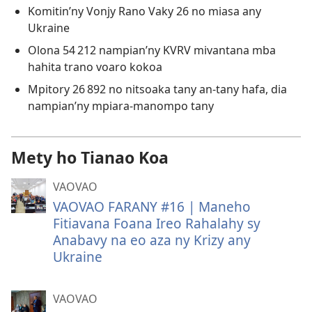
Komitin’ny Vonjy Rano Vaky 26 no miasa any
Ukraine
Olona 54 212 nampian’ny KVRV mivantana mba
hahita trano voaro kokoa
Mpitory 26 892 no nitsoaka tany an-tany hafa, dia
nampian’ny mpiara-manompo tany
Mety ho Tianao Koa
VAOVAO
VAOVAO FARANY #16 | Maneho
Fitiavana Foana Ireo Rahalahy sy
Anabavy na eo aza ny Krizy any
Ukraine
VAOVAO