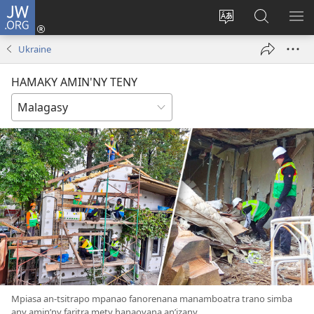
JW.ORG
Hiditra
(manokatra
Hiova
Fikaroha
HA
rohy)
fiteny
ato
Ukraine
Amin’ny
JW.ORG
HAMAKY AMIN'NY TENY
Mpiasa an-tsitrapo mpanao fanorenana manamboatra trano simba
any amin’ny faritra mety hanaovana an’izany