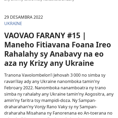
29 DESAMBRA 2022
UKRAINE
VAOVAO FARANY #15 |
Maneho Fitiavana Foana Ireo
Rahalahy sy Anabavy na eo
aza ny Krizy any Ukraine
Tranona Vavolombelon’i Jehovah 3 000 no simba sy
ravan’ilay ady any Ukraine nanomboka tamin’ny
Febroary 2022. Nanomboka nanamboatra ny trano
simba ny rahalahy any Ukraine tamin’ny Aogositra, any
amin’ny faritra tsy mampidi-doza. Ny Sampan-
draharahan’ny Vonjy Rano Vaky sy ny Sampan-
draharaha Misahana ny Fanorenana eo An-toerana no