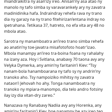
miandraikitra ny asan’izy ireo. Anisan’ny asa atao ny
manolo ny tafo simba sy varavarankely ary ny zavatra
madinidinika hafa. Indraindray rehefa rava ny trano
dia ny garazy na ny trano fitehirizan’entana indray no
ipetrahana. Tetikasa 37, hatreto, no efa vita ary 48 no
mbola atao.
Sarotra ny manamboatra an’ireo trano simba rehefa
ao anatin’ny toe-javatra misafotofoto hoatr’izao.
Mbola manampy an’ireo tra-boina foana ny rahalahy
na izany aza. Hoy i Svitlana, anabavy 70 taona avy any
Velyka Dymerka, any amin’ny faritanin’i Kiev: “Tsy
nanam-bola hanamboarana ny tafo sy ny andrin’ny
tranoko aho. Tsy nampoiziko mihitsy ny zavatra
nataon’i Jehovah ho ahy. Tonga nanamboatra ny
tranoko ny mpiara-manompo, dia telo andro fotsiny
ilay izy dia vitan-dry zareo.”
Nanazava ny Ranabavy Nadiia avy any Horenka, any
amin’ny faritanin’i Kiev, hoe nanampy be azy ireo teo