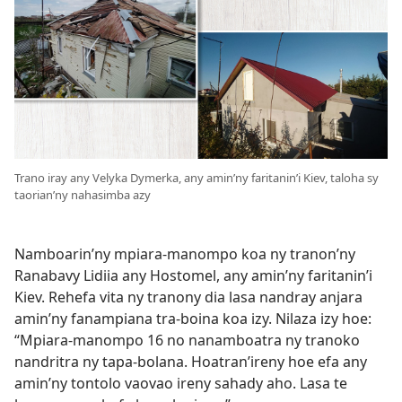
Trano iray any Velyka Dymerka, any amin’ny faritanin’i Kiev, taloha sy
taorian’ny nahasimba azy
Namboarin’ny mpiara-manompo koa ny tranon’ny
Ranabavy Lidiia any Hostomel, any amin’ny faritanin’i
Kiev. Rehefa vita ny tranony dia lasa nandray anjara
amin’ny fanampiana tra-boina koa izy. Nilaza izy hoe:
“Mpiara-manompo 16 no nanamboatra ny tranoko
nandritra ny tapa-bolana. Hoatran’ireny hoe efa any
amin’ny tontolo vaovao ireny sahady aho. Lasa te