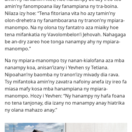
amin’ny fanompoana ilay fanampiana ny tra-boina.
Nilaza izy hoe: “Tena fitoriana vita ho azy tamin’ny
olon-drehetra ny fanamboarana ny tranon’ny mpiara-
manompo. Na ny olona tsy fantatro aza miaiky hoe
tena mifankatia ny Vavolombelon’i Jehovah. Nahagaga
be an-dry zareo hoe tonga nanampy ahy ny mpiara-
manompo.”
Na ny mpiara-manompo tsy nanan-kialofana aza mba
nanampy koa, anisan’izany i Yevhen sy Tetiana.
Nipoahan’ny baomba ny tranon’izy mivady dia rava.
Tsy mifantoka amin’ny zavatra nafoiny anefa izy ireo fa
miasa mafy kosa mba hanampiana ny mpiara-
manompo. Hozy i Yevhen: “Ny hanampy ny hafa foana
no tena tanjonay, dia izany no manampy anay hiatrika
ny olana mahazo anay.”