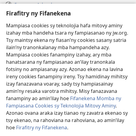
Fanazavana Ankapobeny
Firafitry ny Fifanekena
Fanampiana
Mampiasa cookies sy teknolojia hafa mitovy aminy
Fanomezana
izahay mba handeha tsara ny fampiasanao ny jw.org.
(manokatra
rohy)
Tsy maintsy ekena ny fiasan’ny cookies sasany satria
ilain’ny tranonkalanay mba hampandeha azy.
FITEHIRIZAM-BOKIN’NY Vavolombelon’i Jehovah
(manokatra
Mampiasa cookies fanampiny izahay, ary mba
rohy)
®
JW Hub
hanatsarana ny fampiasanao an’ilay tranonkala
(manokatra
fotsiny no ampiasanay azy. Azonao ekena na lavina
rohy)
®
JW Library
ireny cookies fanampiny ireny. Tsy hamidinay mihitsy
izay fanazavana voaray, sady tsy hampiasainay
®
Watchtower Library
amin’ny resaka varotra mihitsy. Misy fanazavana
fanampiny ao amin’ilay hoe
Fifanekena Momba ny
Fampiasana Cookies sy Teknolojia Mitovy Aminy
.
Azonao ovana araka izay tianao ny zavatra ekenao sy
Copyright
© 2026 Watch Tower Bible and Tract Society of Pennsylvania.
tsy ekenao, na rahoviana na rahoviana, ao amin’ilay
FIFANEKENA
|
FIFANEKENA MOMBA NY TSIAMBARATELO
|
FIRAFITRY
hoe
Firafitry ny Fifanekena
.
NY FIFANEKENA