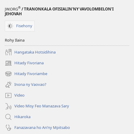
®
JW.ORG
/ TRANONKALA OFISIALIN’NY VAVOLOMBELON’I
JEHOVAH
Fisehony
Rohy Ilaina
Hangataka Hotsidihina
Hitady Fivoriana
(manokatra
rohy)
Hitady Fivoriambe
(manokatra
rohy)
Inona ny Vaovao?
Video
Video Misy Feo Manazava Sary
Hikaroka
Fanazavana ho An’ny Mpitsabo