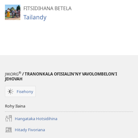
FITSIDIHANA BETELA
Tailandy
®
JW.ORG
/ TRANONKALA OFISIALIN’NY VAVOLOMBELON’I
JEHOVAH
Fisehony
Rohy Ilaina
Hangataka Hotsidihina
Hitady Fivoriana
(manokatra