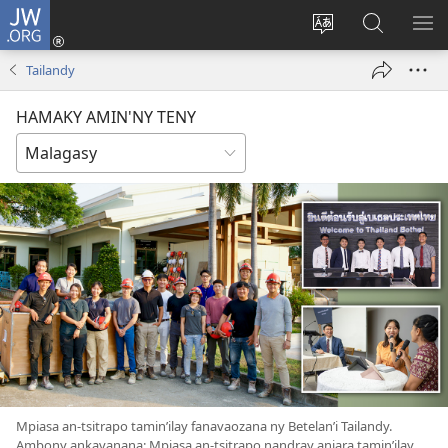
JW.ORG
Hiditra
(manokatra
Hiova
Fikaroha
HA
rohy)
fiteny
ato
Tailandy
Amin’ny
JW.ORG
HAMAKY AMIN'NY TENY
Mpiasa an-tsitrapo tamin’ilay fanavaozana ny Betelan’i Tailandy.
Ambony ankavanana: Mpiasa an-tsitrapo nandray anjara tamin’ilay