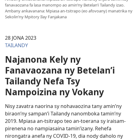
fanavaozana fa lasa manompo ao amin’ny Betelan’i Tailandy izao.
Ambany ankavanana: Mpiasa an-tsitrapo (eo afovoany) manatrika ny
Sekolin’ny Mpitory Ilay Fanjakana
28 JONA 2023
TAILANDY
Najanona Kely ny
Fanavaozana ny Betelan’i
Tailandy Nefa Tsy
Nampoizina ny Vokany
Nisy zavatra naorina sy nohavaozina tany amin’ny
biraon’ny sampan’i Tailandy nanomboka tamin’ny
2019. Mpiasa an-tsitrapo teo an-toerana sy iraisam-
pirenena no nampiasaina tamin’izany. Rehefa
nirongatra anefa ny COVID-19, dia nody daholo ny