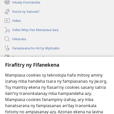
rohy)
Hitady Fivoriambe
(manokatra
rohy)
Inona ny Vaovao?
Video
Video Misy Feo Manazava Sary
Hikaroka
Fanazavana ho An’ny Mpitsabo
Fanazavana Ankapobeny
Firafitry ny Fifanekena
Fanampiana
Mampiasa cookies sy teknolojia hafa mitovy aminy
Fanomezana
izahay mba handeha tsara ny fampiasanao ny jw.org.
(manokatra
rohy)
Tsy maintsy ekena ny fiasan’ny cookies sasany satria
ilain’ny tranonkalanay mba hampandeha azy.
FITEHIRIZAM-BOKIN’NY Vavolombelon’i Jehovah
(manokatra
Mampiasa cookies fanampiny izahay, ary mba
rohy)
®
JW Hub
hanatsarana ny fampiasanao an’ilay tranonkala
(manokatra
fotsiny no ampiasanay azy. Azonao ekena na lavina
rohy)