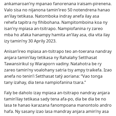
ankamaroan’ny mpanao fanorenana iraisam-pirenena.
Valo sisa no nijanona tamin’ireo 50 notendrena hanao
an’ilay tetikasa. Natomboka indray anefa ilay asa
rehefa tapitra ny fihibohana. Nampitomboina koa ny
isan’ny mpiasa an-tsitrapo. Nampiofanina ry zareo
mba ho afaka hanampy hamita an’ilay asa, dia vita ilay
izy tamin’ny 30 Aprily 2023.
Anisan’ireo mpiasa an-tsitrapo teo an-toerana nandray
anjara tamin’ilay tetikasa ny Rahalahy Setthasat
Tawansirikul sy Waraporn vadiny. Natahotra be ry
zareo tamin’ny voalohany satria tsy ampy traikefa. Izao
anefa no tenin’i Setthasat tatỳ aoriana: “Vao tonga
tany izahay, dia tena nampiofanina tsara.”
Faly be daholo izay mpiasa an-tsitrapo nandray anjara
tamin’ilay tetikasa sady tena afa-po, dia be dia be no
lasa te hanao karazana fanompoana manontolo andro
hafa. Ny sasany izao lasa mandray anjara amin’ny asa