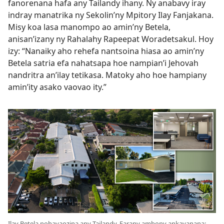
fanorenana hafa any Tailandy ihany. Ny anabavy iray
indray manatrika ny Sekolin’ny Mpitory Ilay Fanjakana.
Misy koa lasa manompo ao amin’ny Betela,
anisan’izany ny Rahalahy Rapeepat Woradetsakul. Hoy
izy: “Nanaiky aho rehefa nantsoina hiasa ao amin’ny
Betela satria efa nahatsapa hoe nampian’i Jehovah
nandritra an’ilay tetikasa. Matoky aho hoe hampiany
amin’ity asako vaovao ity.”
Ilay Betela nohavaozina any Tailandy. Farany ambony ankavanana: