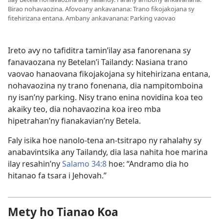
Birao nohavaozina. Afovoany ankavanana: Trano fikojakojana sy
fitehirizana entana. Ambany ankavanana: Parking vaovao
Ireto avy no tafiditra tamin’ilay asa fanorenana sy
fanavaozana ny Betelan’i Tailandy: Nasiana trano
vaovao hanaovana fikojakojana sy hitehirizana entana,
nohavaozina ny trano fonenana, dia nampitomboina
ny isan’ny parking. Nisy trano enina novidina koa teo
akaiky teo, dia nohavaozina koa ireo mba
hipetrahan’ny fianakavian’ny Betela.
Faly isika hoe nanolo-tena an-tsitrapo ny rahalahy sy
anabavintsika any Tailandy, dia lasa nahita hoe marina
ilay resahin’ny
Salamo 34:8
hoe: “Andramo dia ho
hitanao fa tsara i Jehovah.”
Mety ho Tianao Koa