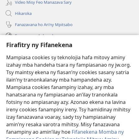
Video Misy Feo Manazava Sary
Hikaroka
Fanazavana ho An’ny Mpitsabo
Fanazavana Ankapobeny
Firafitry ny Fifanekena
Fanampiana
Mampiasa cookies sy teknolojia hafa mitovy aminy
Fanomezana
izahay mba handeha tsara ny fampiasanao ny jw.org.
(manokatra
rohy)
Tsy maintsy ekena ny fiasan’ny cookies sasany satria
ilain’ny tranonkalanay mba hampandeha azy.
FITEHIRIZAM-BOKIN’NY Vavolombelon’i Jehovah
(manokatra
Mampiasa cookies fanampiny izahay, ary mba
rohy)
®
JW Hub
hanatsarana ny fampiasanao an’ilay tranonkala
(manokatra
fotsiny no ampiasanay azy. Azonao ekena na lavina
rohy)
®
JW Library
ireny cookies fanampiny ireny. Tsy hamidinay mihitsy
izay fanazavana voaray, sady tsy hampiasainay
®
Watchtower Library
amin’ny resaka varotra mihitsy. Misy fanazavana
fanampiny ao amin’ilay hoe
Fifanekena Momba ny