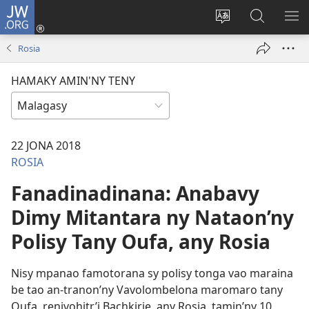
JW.ORG
Hiditra
(manokatra
Hiova
Fikaroha
HA
rohy)
fiteny
ato
Rosia
Amin’ny
JW.ORG
HAMAKY AMIN'NY TENY
22 JONA 2018
ROSIA
Fanadinadinana: Anabavy
Dimy Mitantara ny Nataon’ny
Polisy Tany Oufa, any Rosia
Nisy mpanao famotorana sy polisy tonga vao maraina
be tao an-tranon’ny Vavolombelona maromaro tany
Oufa, renivohitr’i Bachkirie, any Rosia, tamin’ny 10