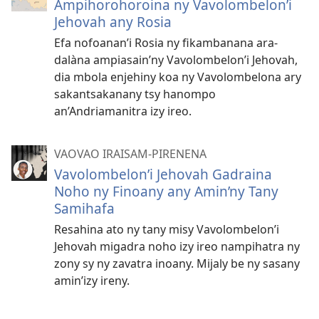
Ampihorohoroina ny Vavolombelon’i
Jehovah any Rosia
Efa nofoanan’i Rosia ny fikambanana ara-
dalàna ampiasain’ny Vavolombelon’i Jehovah,
dia mbola enjehiny koa ny Vavolombelona ary
sakantsakanany tsy hanompo
an’Andriamanitra izy ireo.
VAOVAO IRAISAM-PIRENENA
Vavolombelon’i Jehovah Gadraina
Noho ny Finoany any Amin’ny Tany
Samihafa
Resahina ato ny tany misy Vavolombelon’i
Jehovah migadra noho izy ireo nampihatra ny
zony sy ny zavatra inoany. Mijaly be ny sasany
amin’izy ireny.