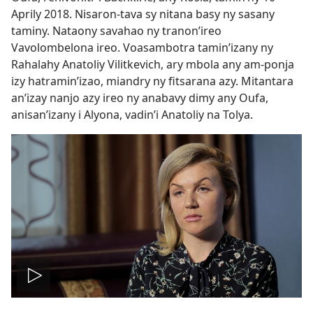
Aprily 2018. Nisaron-tava sy nitana basy ny sasany
taminy. Nataony savahao ny tranon’ireo
Vavolombelona ireo. Voasambotra tamin’izany ny
Rahalahy Anatoliy Vilitkevich, ary mbola any am-ponja
izy hatramin’izao, miandry ny fitsarana azy. Mitantara
an’izay nanjo azy ireo ny anabavy dimy any Oufa,
anisan’izany i Alyona, vadin’i Anatoliy na Tolya.
Handefa