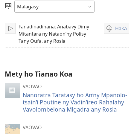
video
Hifidy
Fiteny
Fanadinadinana: Anabavy Dimy
Haka
Handefa
Fandikana
Mitantara ny Nataon’ny Polisy
video
Tany Oufa, any Rosia
Mety ho Tianao Koa
VAOVAO
Nanoratra Taratasy ho An’ny Mpanolo-
tsain’i Poutine ny Vadin’ireo Rahalahy
Vavolombelona Migadra any Rosia
VAOVAO