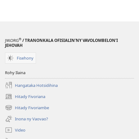
®
JW.ORG
/ TRANONKALA OFISIALIN’NY VAVOLOMBELON’I
JEHOVAH
Fisehony
Rohy Ilaina
Hangataka Hotsidihina
Hitady Fivoriana
(manokatra
rohy)
Hitady Fivoriambe
(manokatra
rohy)
Inona ny Vaovao?
Video