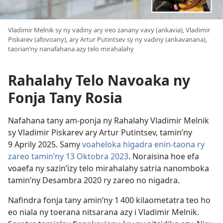
Vladimir Melnik sy ny vadiny ary ireo zanany vavy (ankavia), Vladimir
Piskarev (afovoany), ary Artur Putintsev sy ny vadiny (ankavanana),
taorian’ny nanafahana azy telo mirahalahy
Rahalahy Telo Navoaka ny
Fonja Tany Rosia
Nafahana tany am-ponja ny Rahalahy Vladimir Melnik
sy Vladimir Piskarev ary Artur Putintsev, tamin’ny
9 Aprily 2025. Samy
voaheloka higadra enin-taona ry
zareo tamin’ny 13 Oktobra 2023
. Noraisina hoe efa
voaefa ny sazin’izy telo mirahalahy satria nanomboka
tamin’ny Desambra 2020 ry zareo no nigadra.
Nafindra fonja tany amin’ny 1 400 kilaometatra teo ho
eo niala ny toerana nitsarana azy i Vladimir Melnik.