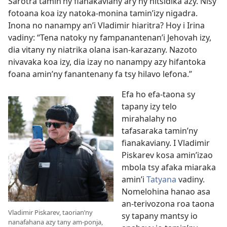
Sarotra tamin’ny fianakaviany àry ny nitsidika azy. Nisy
fotoana koa izy natoka-monina tamin’izy nigadra.
Inona no nanampy an’i Vladimir hiaritra? Hoy i Irina
vadiny: “Tena natoky ny fampanantenan’i Jehovah izy,
dia vitany ny niatrika olana isan-karazany. Nazoto
nivavaka koa izy, dia izay no nanampy azy hifantoka
foana amin’ny fanantenany fa tsy hilavo lefona.”
Efa ho efa-taona sy
tapany izy telo
mirahalahy no
tafasaraka tamin’ny
fianakaviany. I Vladimir
Piskarev kosa amin’izao
mbola tsy afaka miaraka
amin’i
Tatyana
vadiny.
Nomelohina hanao asa
an-terivozona roa taona
Vladimir Piskarev, taorian’ny
sy tapany mantsy io
nanafahana azy tany am-ponja,