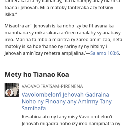
tanteraka aza ny fiainanay, dia hanampy anay hiaritra
foana i Jehovah. Mila matoky tanteraka azy fotsiny
isika.”
Misaotra an’i Jehovah isika noho izy be fitiavana ka
manohana sy mikarakara an’ireo rahalahy sy anabavy
ireo. Marina fa mbola miaritra ry zareo amin’izao, nefa
matoky isika hoe ‘hanao ny rariny sy ny hitsiny i
Jehovah amin’izay rehetra ampijalina.’​—
Salamo 103:6
.
Mety ho Tianao Koa
VAOVAO IRAISAM-PIRENENA
Vavolombelon’i Jehovah Gadraina
Noho ny Finoany any Amin’ny Tany
Samihafa
Resahina ato ny tany misy Vavolombelon’i
Jehovah migadra noho izy ireo nampihatra ny