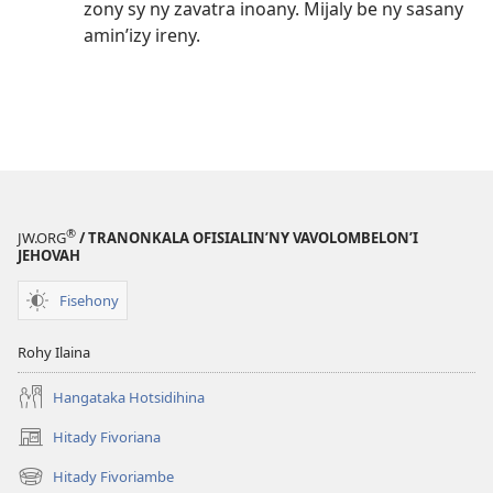
zony sy ny zavatra inoany. Mijaly be ny sasany
amin’izy ireny.
®
JW.ORG
/ TRANONKALA OFISIALIN’NY VAVOLOMBELON’I
JEHOVAH
Fisehony
Rohy Ilaina
Hangataka Hotsidihina
Hitady Fivoriana
(manokatra
rohy)
Hitady Fivoriambe
(manokatra