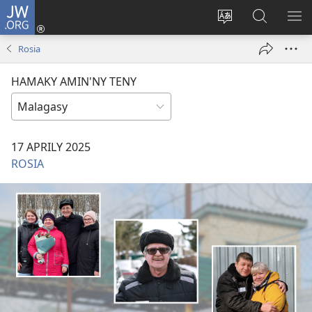
JW.ORG
Hiditra
(manokatra
Hiova
Fikaroha
HA
rohy)
fiteny
ato
Rosia
Amin’ny
JW.ORG
HAMAKY AMIN'NY TENY
17 APRILY 2025
ROSIA