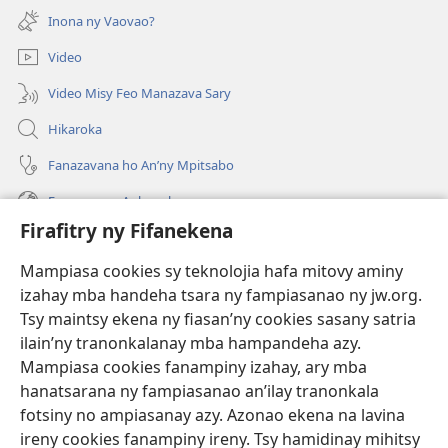
rohy)
Inona ny Vaovao?
Video
Video Misy Feo Manazava Sary
Hikaroka
Fanazavana ho An’ny Mpitsabo
Fanazavana Ankapobeny
Firafitry ny Fifanekena
Fanampiana
Mampiasa cookies sy teknolojia hafa mitovy aminy
Fanomezana
izahay mba handeha tsara ny fampiasanao ny jw.org.
(manokatra
rohy)
Tsy maintsy ekena ny fiasan’ny cookies sasany satria
ilain’ny tranonkalanay mba hampandeha azy.
FITEHIRIZAM-BOKIN’NY Vavolombelon’i Jehovah
(manokatra
Mampiasa cookies fanampiny izahay, ary mba
rohy)
®
JW Hub
hanatsarana ny fampiasanao an’ilay tranonkala
(manokatra
fotsiny no ampiasanay azy. Azonao ekena na lavina
rohy)
®
JW Library
ireny cookies fanampiny ireny. Tsy hamidinay mihitsy