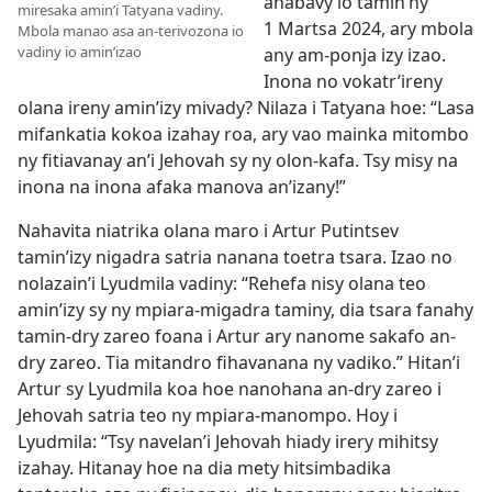
anabavy io tamin’ny
miresaka amin’i Tatyana vadiny.
1 Martsa 2024, ary mbola
Mbola manao asa an-terivozona io
vadiny io amin’izao
any am-ponja izy izao.
Inona no vokatr’ireny
olana ireny amin’izy mivady? Nilaza i Tatyana hoe: “Lasa
mifankatia kokoa izahay roa, ary vao mainka mitombo
ny fitiavanay an’i Jehovah sy ny olon-kafa. Tsy misy na
inona na inona afaka manova an’izany!”
Nahavita niatrika olana maro i Artur Putintsev
tamin’izy nigadra satria nanana toetra tsara. Izao no
nolazain’i Lyudmila vadiny: “Rehefa nisy olana teo
amin’izy sy ny mpiara-migadra taminy, dia tsara fanahy
tamin-dry zareo foana i Artur ary nanome sakafo an-
dry zareo. Tia mitandro fihavanana ny vadiko.” Hitan’i
Artur sy Lyudmila koa hoe nanohana an-dry zareo i
Jehovah satria teo ny mpiara-manompo. Hoy i
Lyudmila: “Tsy navelan’i Jehovah hiady irery mihitsy
izahay. Hitanay hoe na dia mety hitsimbadika