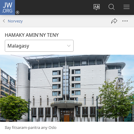
JW.ORG
Hiditra
(manokatra
Hiova
Fikaroha
HA
rohy)
fiteny
ato
Norvezy
Amin’ny
JW.ORG
HAMAKY AMIN'NY TENY
Ilay fitsaram-paritra any Oslo