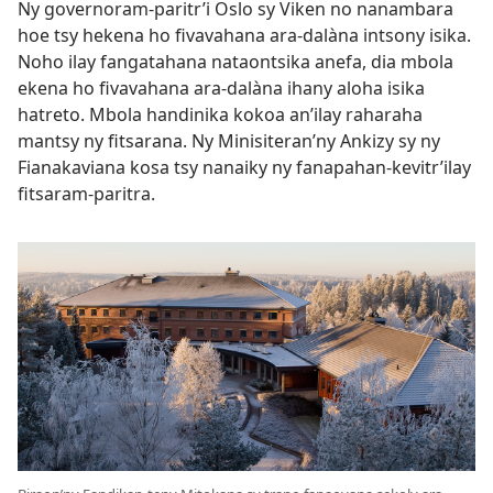
Ny governoram-paritr’i Oslo sy Viken no nanambara
hoe tsy hekena ho fivavahana ara-dalàna intsony isika.
Noho ilay fangatahana nataontsika anefa, dia mbola
ekena ho fivavahana ara-dalàna ihany aloha isika
hatreto. Mbola handinika kokoa an’ilay raharaha
mantsy ny fitsarana. Ny Minisiteran’ny Ankizy sy ny
Fianakaviana kosa tsy nanaiky ny fanapahan-kevitr’ilay
fitsaram-paritra.