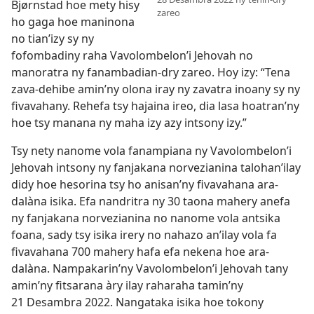
Bjørnstad hoe mety hisy
zareo
ho gaga hoe maninona
no tian’izy sy ny
fofombadiny raha Vavolombelon’i Jehovah no
manoratra ny fanambadian-dry zareo. Hoy izy: “Tena
zava-dehibe amin’ny olona iray ny zavatra inoany sy ny
fivavahany. Rehefa tsy hajaina ireo, dia lasa hoatran’ny
hoe tsy manana ny maha izy azy intsony izy.”
Tsy nety nanome vola fanampiana ny Vavolombelon’i
Jehovah intsony ny fanjakana norvezianina talohan’ilay
didy hoe hesorina tsy ho anisan’ny fivavahana ara-
dalàna isika. Efa nandritra ny 30 taona mahery anefa
ny fanjakana norvezianina no nanome vola antsika
foana, sady tsy isika irery no nahazo an’ilay vola fa
fivavahana 700 mahery hafa efa nekena hoe ara-
dalàna. Nampakarin’ny Vavolombelon’i Jehovah tany
amin’ny fitsarana àry ilay raharaha tamin’ny
21 Desambra 2022. Nangataka isika hoe tokony