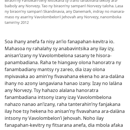
Biraon’ny Fandikan-teny Mitokana sy trano fanaovana sekoly ara-
baiboly any Norvezy. Tao ny biraon’ny sampan’i Norvezy taloha. Lasa
ny biraon’ny sampan’i Skandinavia, any Danemark, indray no manara-
maso ny asan’ny Vavolombelon’i Jehovah any Norvezy, nanomboka
tamin’ny 2012
Soa ihany anefa fa nisy an’io fanapahan-kevitra io.
Mahasoa ny rahalahy sy anabavintsika any ilay izy,
anisan’izany ny Vavolombelona sasany te hisora-
panambadiana. Raha te hiangavy olona hanoratra ny
fanambadiany mantsy ry zareo, dia izay olona
mpivavaka ao amin’ny fivavahana ekena ho ara-dalàna
ihany no azony iangaviana hanao izany. Izay no lalàna
any Norvezy. Tsy hahazo alalana hanoratra
fanambadiana intsony izany izay Vavolombelona
nahazo nanao an’izany, raha tanterahin’ny fanjakana
ilay hoe tsy hekena ho anisan’ny fivavahana ara-dalàna
intsony ny Vavolombelon’i Jehovah. Noho ilay
fanapahan-kevitry ny fitsarana anefa, dia mbola afaka