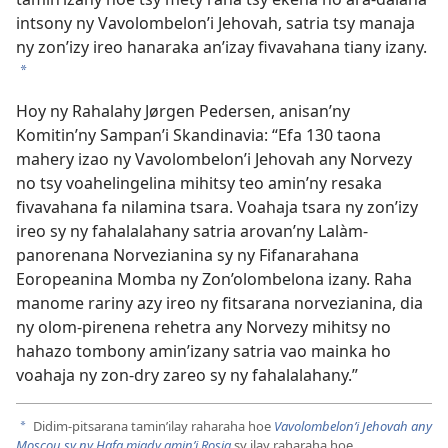
intsony ny Vavolombelon’i Jehovah, satria tsy manaja
ny zon’izy ireo hanaraka an’izay fivavahana tiany izany.
a
Hoy ny Rahalahy Jørgen Pedersen, anisan’ny
Komitin’ny Sampan’i Skandinavia: “Efa 130 taona
mahery izao ny Vavolombelon’i Jehovah any Norvezy
no tsy voahelingelina mihitsy teo amin’ny resaka
fivavahana fa nilamina tsara. Voahaja tsara ny zon’izy
ireo sy ny fahalalahany satria arovan’ny Lalàm-
panorenana Norvezianina sy ny Fifanarahana
Eoropeanina Momba ny Zon’olombelona izany. Raha
manome rariny azy ireo ny fitsarana norvezianina, dia
ny olom-pirenena rehetra any Norvezy mihitsy no
hahazo tombony amin’izany satria vao mainka ho
voahaja ny zon-dry zareo sy ny fahalalahany.”
Didim-pitsarana tamin’ilay raharaha hoe
Vavolombelon’i Jehovah any
a
Moscou sy ny Hafa miady amin’i Rosia
sy ilay raharaha hoe