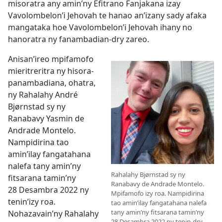
misoratra any amin’ny Efitrano Fanjakana izay
Vavolombelon’i Jehovah te hanao an’izany sady afaka
mangataka hoe Vavolombelon’i Jehovah ihany no
hanoratra ny fanambadian-dry zareo.
Anisan’ireo mpifamofo
mieritreritra ny hisora-
panambadiana, ohatra,
ny Rahalahy André
Bjørnstad sy ny
Ranabavy Yasmin de
Andrade Montelo.
Nampidirina tao
amin’ilay fangatahana
nalefa tany amin’ny
Rahalahy Bjørnstad sy ny
fitsarana tamin’ny
Ranabavy de Andrade Montelo.
28 Desambra 2022 ny
Mpifamofo izy roa. Nampidirina
tenin’izy roa.
tao amin’ilay fangatahana nalefa
tany amin’ny fitsarana tamin’ny
Nohazavain’ny Rahalahy
28 Desambra 2022 ny tenin-dry