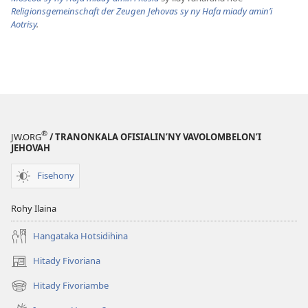
Religionsgemeinschaft der Zeugen Jehovas sy ny Hafa miady amin’i
Aotrisy
.
®
JW.ORG
/ TRANONKALA OFISIALIN’NY VAVOLOMBELON’I
JEHOVAH
Fisehony
Rohy Ilaina
Hangataka Hotsidihina
Hitady Fivoriana
(manokatra
rohy)
Hitady Fivoriambe
(manokatra
rohy)