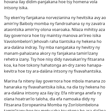
hovana ilay didim-panjakana hoe tsy homena vola
intsony isika.
Tsy eken’ny fanjakana norvezianina ny hevitsika avy ao
amin’ny Baiboly momba ny fandroahana sy ny zavatra
ataontsika amin’ny olona voaroaka. Nilaza mihitsy aza
ilay governora hoe tsy maintsy manova an’ireo isika
Vavolombelon’i Jehovah raha tiantsika ny hekena ho
ara-dalàna indray. Tsy mba nangataka ny hevitry ny
manam-pahaizana akory ny fanjakana tamin’izany
rehetra izany. Tsy hoe nisy didy navoakan’ny fitsarana
koa, ka hoe tokony hahatonga an-dry zareo hanapa-
kevitra hoe tsy ara-dalàna intsony ny fivavahantsika.
Marina fa niteny ilay governora hoe mbola manana zo
hanaraka ny fivavahantsika isika, na dia tsy hekena ho
ara-dalàna intsony aza ilay izy. Efa nitranga anefa ny
olana hoatran’io taloha, dia efa namoaka didy ny
Fitsarana Eoropeanina Momba ny Zon’olombelona
tamin’izany hoe tsy mety raha tsy ekena ho ara-dalàna