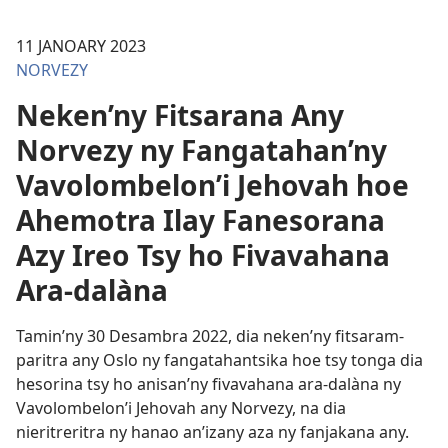
11 JANOARY 2023
NORVEZY
Neken’ny Fitsarana Any
Norvezy ny Fangatahan’ny
Vavolombelon’i Jehovah hoe
Ahemotra Ilay Fanesorana
Azy Ireo Tsy ho Fivavahana
Ara-dalàna
Tamin’ny 30 Desambra 2022, dia neken’ny fitsaram-
paritra any Oslo ny fangatahantsika hoe tsy tonga dia
hesorina tsy ho anisan’ny fivavahana ara-dalàna ny
Vavolombelon’i Jehovah any Norvezy, na dia
nieritreritra ny hanao an’izany aza ny fanjakana any.