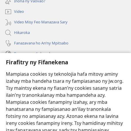
Inona ny Vaovao?
Video
Video Misy Feo Manazava Sary
Hikaroka
Fanazavana ho An’ny Mpitsabo
Fanazavana Ankapobeny
Firafitry ny Fifanekena
Fanampiana
Mampiasa cookies sy teknolojia hafa mitovy aminy
Fanomezana
izahay mba handeha tsara ny fampiasanao ny jw.org.
(manokatra
rohy)
Tsy maintsy ekena ny fiasan’ny cookies sasany satria
ilain’ny tranonkalanay mba hampandeha azy.
FITEHIRIZAM-BOKIN’NY Vavolombelon’i Jehovah
(manokatra
Mampiasa cookies fanampiny izahay, ary mba
rohy)
®
JW Hub
hanatsarana ny fampiasanao an’ilay tranonkala
(manokatra
fotsiny no ampiasanay azy. Azonao ekena na lavina
rohy)
®
JW Library
ireny cookies fanampiny ireny. Tsy hamidinay mihitsy
izay fanazavana voaray, sady tsy hampiasainay