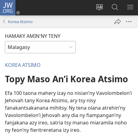
JW.ORG
Hiditra
(manokatra
Hiova
Fikaroha
HA
rohy)
fiteny
ato
Korea Atsimo
Amin’ny
JW.ORG
HAMAKY AMIN'NY TENY
KOREA ATSIMO
Topy Maso An’i Korea Atsimo
Efa 100 taona mahery izay no nisian’ny Vavolombelon’i
Jehovah tany Korea Atsimo, ary tsy nisy
fanakantsakanana mihitsy. Ny tena olana atrehin’ny
Vavolombelon’i Jehovah any dia ny fiampangan’ny
fanjakana azy ireo, satria tsy manao miaramila noho
ny feon’ny fieritreretana izy ireo.