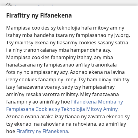
Fanazavana Ankapobeny
Firafitry ny Fifanekena
Fanampiana
Mampiasa cookies sy teknolojia hafa mitovy aminy
Fanomezana
izahay mba handeha tsara ny fampiasanao ny jw.org.
(manokatra
rohy)
Tsy maintsy ekena ny fiasan’ny cookies sasany satria
ilain’ny tranonkalanay mba hampandeha azy.
FITEHIRIZAM-BOKIN’NY Vavolombelon’i Jehovah
(manokatra
Mampiasa cookies fanampiny izahay, ary mba
rohy)
®
JW Hub
hanatsarana ny fampiasanao an’ilay tranonkala
(manokatra
fotsiny no ampiasanay azy. Azonao ekena na lavina
rohy)
®
JW Library
ireny cookies fanampiny ireny. Tsy hamidinay mihitsy
izay fanazavana voaray, sady tsy hampiasainay
®
Watchtower Library
amin’ny resaka varotra mihitsy. Misy fanazavana
fanampiny ao amin’ilay hoe
Fifanekena Momba ny
Fampiasana Cookies sy Teknolojia Mitovy Aminy
.
Azonao ovana araka izay tianao ny zavatra ekenao sy
Copyright
© 2026 Watch Tower Bible and Tract Society of Pennsylvania.
tsy ekenao, na rahoviana na rahoviana, ao amin’ilay
FIFANEKENA
|
FIFANEKENA MOMBA NY TSIAMBARATELO
|
FIRAFITRY
hoe
Firafitry ny Fifanekena
.
NY FIFANEKENA