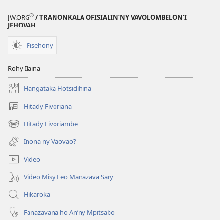
®
JW.ORG
/ TRANONKALA OFISIALIN’NY VAVOLOMBELON’I
JEHOVAH
Fisehony
Rohy Ilaina
Hangataka Hotsidihina
Hitady Fivoriana
(manokatra
rohy)
Hitady Fivoriambe
(manokatra
rohy)
Inona ny Vaovao?
Video
Video Misy Feo Manazava Sary
Hikaroka
Fanazavana ho An’ny Mpitsabo