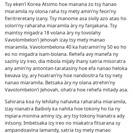
Tsy eken’i Korea Atsimo hoe manana zo tsy hanao
miaramila ny olona raha tsy mety amin’ny feon’ny
fieritreretany izany. Tsy manome asa sivily azo atao ho
solon’ny raharaha miaramila àry ny fanjakana. Tsy
maintsy migadra 18 volana àry ny tovolahy
Vavolombelon’i Jehovah izay tsy mety manao
miaramila. Vavolombelona 40 ka hatramin’ny 50 eo ho
eo no migadra isam-bolana. Rehefa avy manefa ny
saziny izy ireo, dia mbola mijaly ihany satria misoratra
any amin’ny antontan-taratasiny hoe efa nanao heloka
bevava izy, ary hoatran’ny hoe nandositra fa tsy nety
nanao miaramila. Betsaka àry ny olana atrehin’ny
Vavolombelon’i Jehovah, ohatra hoe rehefa mitady asa.
Sahirana koa ny lehilahy nahavita raharaha miaramila,
izay nianatra Baiboly ka nahita hoe tokony ho tia ny
mpiara-monina aminy izy, ary tsy tokony hianatra ady
intsony. Imbetsaka izy ireo no miakatra fitsarana sy
ampandoavina lamandy, satria tsy mety manao