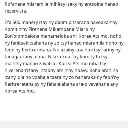
fiofanana miaramila mihitsy isaky ny antsoina hanao
rezervista.
Efa 500 mahery izay ny didim-pitsarana navoakan’ny
Komitin’ny Firenena Mikambana Miaro ny
Zon’olombelona manameloka an’i Korea Atsimo, noho
ny fanitsakitsahana ny zo tsy hanao miaramila noho ny
feon’ny fieritreretana. Nolazainy koa hoe tsy rariny ny
fanagadrany olona. Nilaza koa ilay komity fa tsy
maintsy manao zavatra i Korea Atsimo mba tsy
hiverenan’izany intsony amin’ny hoavy. Raha arahina
izany, dia ho voahaja tsara ny zo hanaraka ny feon’ny
fieritreretana sy ny fahalalahana ara-pivavahana any
Korea Atsimo.