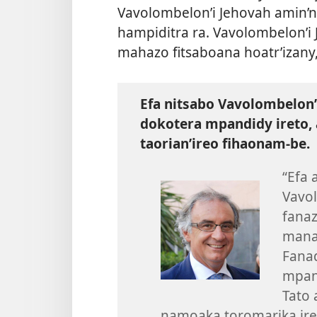
Vavolombelon’i Jehovah amin’ny
hampiditra ra. Vavolombelon’i
mahazo fitsaboana hoatr’izany, 
Efa nitsabo Vavolombelon’i
dokotera mpandidy ireto, 
taorian’ireo fihaonam-be.
“Efa 
Vavo
fana
mana
Fanad
mpana
Tato 
namoaka toromarika ir