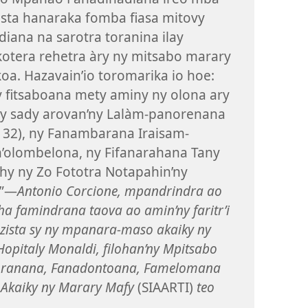
sta hanaraka fomba fiasa mitovy
idiana na sarotra toranina ilay
kotera rehetra àry ny mitsabo marary
oa. Hazavain’io toromarika io hoe:
ay fitsaboana mety aminy ny olona ary
any sady arovan’ny Lalàm-panorenana
y 32), ny Fanambarana Iraisam-
olombelona, ny Fifanarahana Tany
ehy ny Zo Fototra Notapahin’ny
’”—
Antonio Corcione, mpandrindra ao
 famindrana taova ao amin’ny faritr’i
ezista sy ny mpanara-maso akaiky ny
opitaly Monaldi, filohan’ny Mpitsabo
toranana, Fanadontoana, Famelomana
 Akaiky ny Marary Mafy
(SIAARTI)
teo