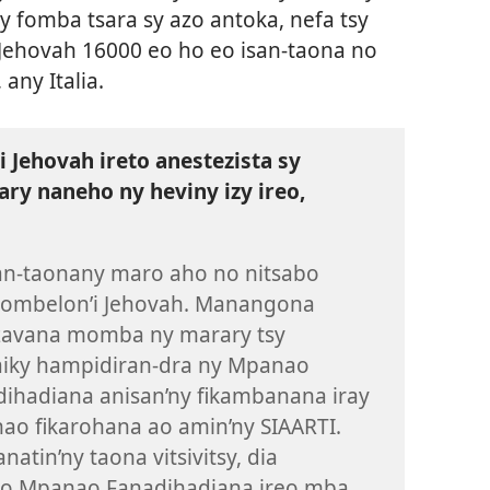
 fomba tsara sy azo antoka, nefa tsy
 Jehovah 16000 eo ho eo isan-taona no
any Italia.
 Jehovah ireto anestezista sy
ary naneho ny heviny izy ireo,
an-taonany maro aho no nitsabo
lombelon’i Jehovah. Manangona
zavana momba ny marary tsy
iky hampidiran-dra ny Mpanao
ihadiana anisan’ny fikambanana iray
o fikarohana ao amin’ny SIAARTI.
anatin’ny taona vitsivitsy, dia
eo Mpanao Fanadihadiana ireo mba