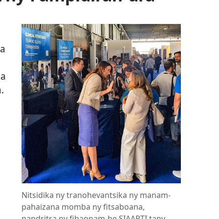
ba
na
.
Nitsidika ny tranohevantsika ny manam-
pahaizana momba ny fitsaboana,
nandritra ny fihaonam-be SIAARTI tany