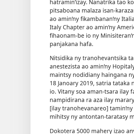
hatramin’izay. Nanatrika tao k
pitsaboana malaza isan-karaza
ao amin’ny fikambanan’ny Ital
Italy Chapter ao amin’ny Amer
fihaonam-be io ny Minisiteran
panjakana hafa.
Nitsidika ny tranohevantsika t
anestezista ao amin’ny Hopitaly 
maintsy nodidiany haingana ny
18 Janoary 2019, satria tataka
io. Vitany soa aman-tsara ilay 
nampidirana ra aza ilay marary
[ilay tranohevanareo] tamin’ny
mihitsy ny antontan-taratasy 
Dokotera 5000 mahery izao any