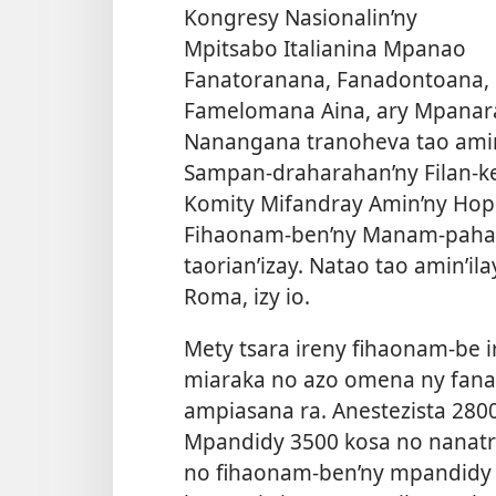
Kongresy Nasionalin’ny
Mpitsabo Italianina Mpanao
Fanatoranana, Fanadontoana,
Famelomana Aina, ary Mpanara
Nanangana tranoheva tao amin’
Sampan-draharahan’ny Filan-kev
Komity Mifandray Amin’ny Hopi
Fihaonam-ben’ny Manam-pahai
taorian’izay. Natao tao amin’il
Roma, izy io.
Mety tsara ireny fihaonam-be i
miaraka no azo omena ny fana
ampiasana ra. Anestezista 2800
Mpandidy 3500 kosa no nanatrik
no fihaonam-ben’ny mpandidy b