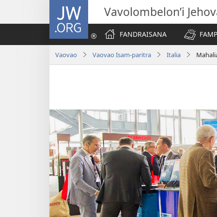
JW.ORG
Vavolombelon’i Jeho
FANDRAISANA
FAMP
Vaovao
Vaovao Isam-paritra
Italia
Mahali