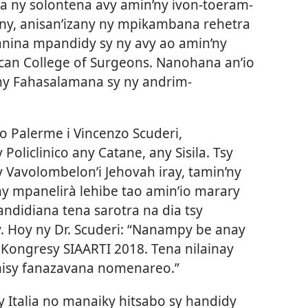
oa ny solontena avy amin’ny ivon-toeram-
ny, anisan’izany ny mpikambana rehetra
ianina mpandidy sy ny avy ao amin’ny
ican College of Surgeons. Nanohana an’io
’ny Fahasalamana sy ny andrim-
ao Palerme i Vincenzo Scuderi,
Policlinico any Catane, any Sisila. Tsy
 Vavolombelon’i Jehovah iray, tamin’ny
 ny mpanelirà lehibe tao amin’io marary
fandidiana tena sarotra na dia tsy
. Hoy ny Dr. Scuderi: “Nanampy be anay
 Kongresy SIAARTI 2018. Tena nilainay
misy fanazavana nomenareo.”
 Italia no manaiky hitsabo sy handidy