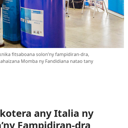
nika fitsaboana solon’ny fampidiran-dra,
pahaizana Momba ny Fandidiana natao tany
otera any Italia ny
’ny Fampidiran-dra