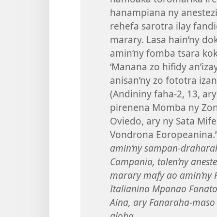
hanampiana ny anestezi
rehefa sarotra ilay fand
marary. Lasa hain’ny do
amin’ny fomba tsara kok
‘Manana zo hifidy an’iz
anisan’ny zo fototra iz
(Andininy faha-2, 13, ar
pirenena Momba ny Zon’
Oviedo, ary ny Sata Mif
Vondrona Eoropeanina.
amin’ny sampan-draharaha
Campania, talen’ny anest
marary mafy ao amin’ny H
Italianina Mpanao Fana
Aina, ary Fanaraha-maso
aloha