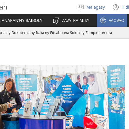
vah
Malagasy
Hid
Hifidy
(m
fiteny
ro
IANARAN’NY BAIBOLY
ZAVATRA MISY
VAOVAO
ana ny Dokotera any Italia ny Fitsaboana Solon’ny Fampidiran-dra