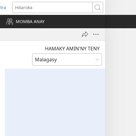
itra
anokatra
Hikaroka
hy)
MOMBA ANAY
HAMAKY AMIN'NY TENY