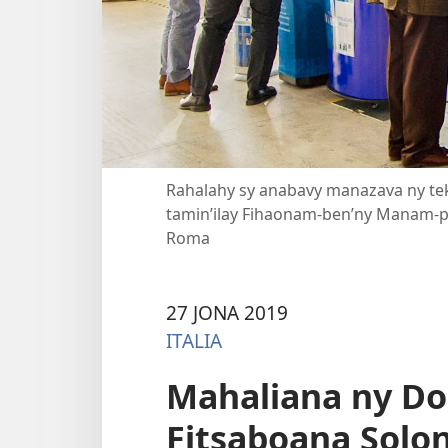
Rahalahy sy anabavy manazava ny tek
tamin’ilay Fihaonam-ben’ny Manam-
Roma
27 JONA 2019
ITALIA
Mahaliana ny Dok
Fitsaboana Solon