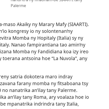
Palerme
-maso Akaiky ny Marary Mafy (SIAARTI).
io kongresy io ny solontenan’ny
itra Momba ny Hopitaly (Italia) sy ny
taly. Nanao fampirantiana tao amin’ny
zana Momba ny Fandidiana koa izy ireo
ay toerana antsoina hoe “La Nuvola”, any
reny satria dokotera maro indray
zavana farany momba ny fitsaboana tsy
 no nanatrika an’ilay tany Palerme.
a an’ilay tany Roma, ary voalaza hoe io
e mpanatrika indrindra tany Italia,