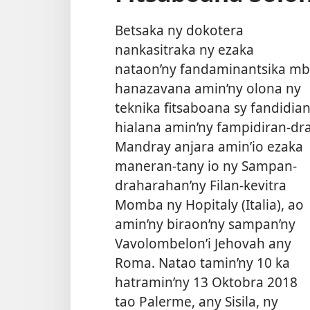
Betsaka ny dokotera
nankasitraka ny ezaka
nataon’ny fandaminantsika m
hanazavana amin’ny olona ny
teknika fitsaboana sy fandidia
hialana amin’ny fampidiran-dra
Mandray anjara amin’io ezaka
maneran-tany io ny Sampan-
draharahan’ny Filan-kevitra
Momba ny Hopitaly (Italia), ao
amin’ny biraon’ny sampan’ny
Vavolombelon’i Jehovah any
Roma. Natao tamin’ny 10 ka
hatramin’ny 13 Oktobra 2018
tao Palerme, any Sisila, ny