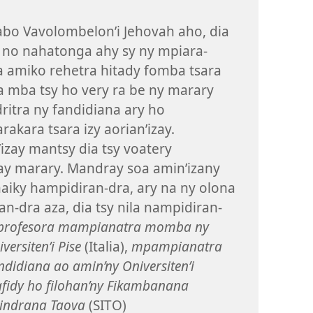
abo Vavolombelon’i Jehovah aho, dia
 no nahatonga ahy sy ny mpiara-
 amiko rehetra hitady fomba tsara
 mba tsy ho very ra be ny marary
itra ny fandidiana ary ho
rakara tsara izy aorian’izay.
izay mantsy dia tsy voatery
ay marary. Mandray soa amin’izany
aiky hampidiran-dra, ary na ny olona
-dra aza, dia tsy nila nampidiran-
 profesora mampianatra momba ny
ersiten’i Pise
(Italia),
mpampianatra
diana ao amin’ny Oniversiten’i
fidy ho filohan’ny Fikambanana
indrana Taova
(SITO)