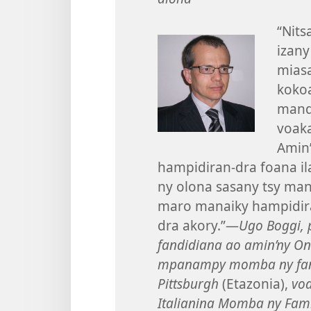
“Nits
izany
miasa
kokoa
mandr
voaka
Amin’
hampidiran-dra foana il
ny olona sasany tsy man
maro manaiky hampidiran
dra akory.”—
Ugo Boggi,
fandidiana ao amin’ny Oniv
mpanampy momba ny fandi
Pittsburgh
(Etazonia),
voa
Italianina Momba ny Fam