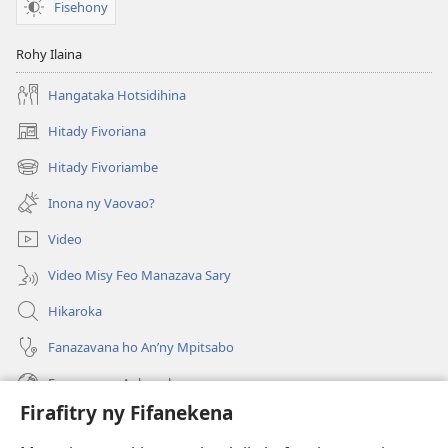
Fisehony
Rohy Ilaina
Hangataka Hotsidihina
Hitady Fivoriana
(manokatra
rohy)
Hitady Fivoriambe
(manokatra
rohy)
Inona ny Vaovao?
Video
Video Misy Feo Manazava Sary
Hikaroka
Fanazavana ho An’ny Mpitsabo
Fanazavana Ankapobeny
Firafitry ny Fifanekena
Fanampiana