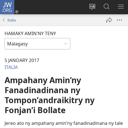
JW.ORG
Hiditra
(manokatra
Hiova
Fikaroha
HA
rohy)
fiteny
ato
Italia
Amin’ny
JW.ORG
HAMAKY AMIN'NY TENY
5 JANOARY 2017
ITALIA
Ampahany Amin’ny
Fanadinadinana ny
Tompon’andraikitry ny
Fonjan’i Bollate
Jereo ato ny ampahany amin’ny fanadinadinana ny tale