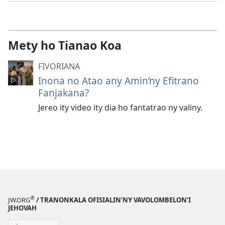
Mety ho Tianao Koa
FIVORIANA
Inona no Atao any Amin’ny Efitrano
Fanjakana?
Jereo ity video ity dia ho fantatrao ny valiny.
®
JW.ORG
/ TRANONKALA OFISIALIN’NY VAVOLOMBELON’I
JEHOVAH