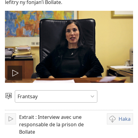
lefitry ny fonjan’i Bollate.
Handefa
video
Hifidy
Fiteny
Extrait : Interview avec une
Haka
Handefa
Fandikana
responsable de la prison de
video
Bollate