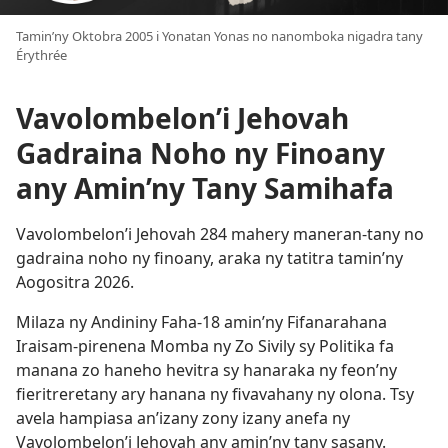
Tamin’ny Oktobra 2005 i Yonatan Yonas no nanomboka nigadra tany
Érythrée
Vavolombelon’i Jehovah
Gadraina Noho ny Finoany
any Amin’ny Tany Samihafa
Vavolombelon’i Jehovah 284 mahery maneran-tany no
gadraina noho ny finoany, araka ny tatitra tamin’ny
Aogositra 2026.
Milaza ny Andininy Faha-18 amin’ny Fifanarahana
Iraisam-pirenena Momba ny Zo Sivily sy Politika fa
manana zo haneho hevitra sy hanaraka ny feon’ny
fieritreretany ary hanana ny fivavahany ny olona. Tsy
avela hampiasa an’izany zony izany anefa ny
Vavolombelon’i Jehovah any amin’ny tany sasany.