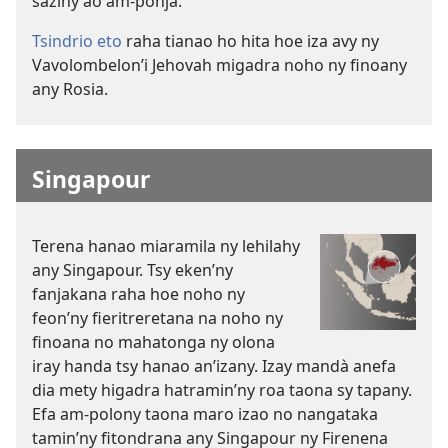
saziny ao am-ponja.
Tsindrio eto
raha tianao ho hita hoe iza avy ny
Vavolombelon’i Jehovah migadra noho ny finoany
any Rosia.
Singapour
Terena hanao miaramila ny lehilahy
any Singapour. Tsy eken’ny
fanjakana raha hoe noho ny
feon’ny fieritreretana na noho ny
finoana no mahatonga ny olona
iray handa tsy hanao an’izany. Izay mandà anefa
dia mety higadra hatramin’ny roa taona sy tapany.
Efa am-polony taona maro izao no nangataka
tamin’ny fitondrana any Singapour ny Firenena