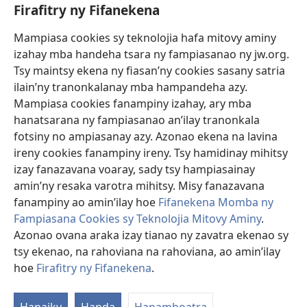
Firafitry ny Fifanekena
Fanampiana
Mampiasa cookies sy teknolojia hafa mitovy aminy
Fanomezana
izahay mba handeha tsara ny fampiasanao ny jw.org.
(manokatra
rohy)
Tsy maintsy ekena ny fiasan’ny cookies sasany satria
ilain’ny tranonkalanay mba hampandeha azy.
FITEHIRIZAM-BOKIN’NY Vavolombelon’i Jehovah
(manokatra
Mampiasa cookies fanampiny izahay, ary mba
rohy)
®
JW Hub
hanatsarana ny fampiasanao an’ilay tranonkala
(manokatra
fotsiny no ampiasanay azy. Azonao ekena na lavina
rohy)
®
JW Library
ireny cookies fanampiny ireny. Tsy hamidinay mihitsy
izay fanazavana voaray, sady tsy hampiasainay
®
Watchtower Library
amin’ny resaka varotra mihitsy. Misy fanazavana
fanampiny ao amin’ilay hoe
Fifanekena Momba ny
Fampiasana Cookies sy Teknolojia Mitovy Aminy
.
Azonao ovana araka izay tianao ny zavatra ekenao sy
Copyright
© 2026 Watch Tower Bible and Tract Society of Pennsylvania.
tsy ekenao, na rahoviana na rahoviana, ao amin’ilay
FIFANEKENA
|
FIFANEKENA MOMBA NY TSIAMBARATELO
|
FIRAFITRY
hoe
Firafitry ny Fifanekena
.
NY FIFANEKENA