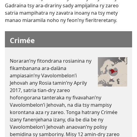
Gadraina tsy ara-drariny sady ampijalina ry zareo
satria mampihatra ny zavatra inoany na tsy mety
manao miaramila noho ny feon’ny fieritreretany.
Crimée
Noraran’ny fitondrana rosianina ny
fikambanana ara-dalàna
ampiasain’ny Vavolombelon’i
Jehovah any Rosia tamin’ny Aprily
2017, satria tian-dry zareo
hofongorana tanteraka ny fivavahan’ny
Vavolombelon’i Jehovah, na dia tsy mampisy
korontana aza ry zareo. Tonga hatrany Crimée
izany fanenjehana izany, dia be dia be ny
Vavolombelon’i Jehovah anaovan’ny polisy
bemidina sy samboriny. Misy 12 amin-dry zareo