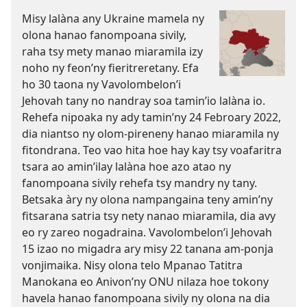
Misy lalàna any Ukraine mamela ny
olona hanao fanompoana sivily,
raha tsy mety manao miaramila izy
noho ny feon’ny fieritreretany. Efa
ho 30 taona ny Vavolombelon’i
Jehovah tany no nandray soa tamin’io lalàna io.
Rehefa nipoaka ny ady tamin’ny 24 Febroary 2022,
dia niantso ny olom-pireneny hanao miaramila ny
fitondrana. Teo vao hita hoe hay kay tsy voafaritra
tsara ao amin’ilay lalàna hoe azo atao ny
fanompoana sivily rehefa tsy mandry ny tany.
Betsaka àry ny olona nampangaina teny amin’ny
fitsarana satria tsy nety nanao miaramila, dia avy
eo ry zareo nogadraina. Vavolombelon’i Jehovah
15 izao no migadra ary misy 22 tanana am-ponja
vonjimaika. Nisy olona telo Mpanao Tatitra
Manokana eo Anivon’ny ONU nilaza hoe tokony
havela hanao fanompoana sivily ny olona na dia