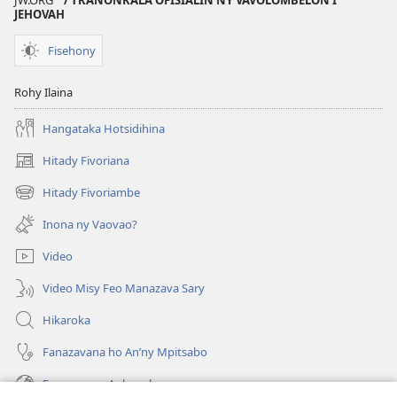
JW.ORG
/ TRANONKALA OFISIALIN’NY VAVOLOMBELON’I
JEHOVAH
Fisehony
Rohy Ilaina
Hangataka Hotsidihina
Hitady Fivoriana
(manokatra
rohy)
Hitady Fivoriambe
(manokatra
rohy)
Inona ny Vaovao?
Video
Video Misy Feo Manazava Sary
Hikaroka
Fanazavana ho An’ny Mpitsabo
Fanazavana Ankapobeny