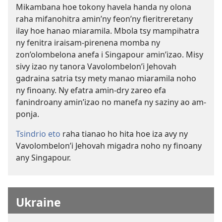
Mikambana hoe tokony havela handa ny olona
raha mifanohitra amin’ny feon’ny fieritreretany
ilay hoe hanao miaramila. Mbola tsy mampihatra
ny fenitra iraisam-pirenena momba ny
zon’olombelona anefa i Singapour amin’izao. Misy
sivy izao ny tanora Vavolombelon’i Jehovah
gadraina satria tsy mety manao miaramila noho
ny finoany. Ny efatra amin-dry zareo efa
fanindroany amin’izao no manefa ny saziny ao am-
ponja.
Tsindrio eto
raha tianao ho hita hoe iza avy ny
Vavolombelon’i Jehovah migadra noho ny finoany
any Singapour.
Ukraine