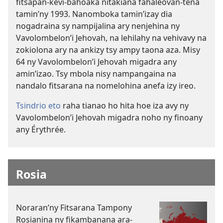
fitsapan-kevi-bahoaka nitakiana fahaleovan-tena
tamin’ny 1993. Nanomboka tamin’izay dia
nogadraina sy nampijalina ary nenjehina ny
Vavolombelon’i Jehovah, na lehilahy na vehivavy na
zokiolona ary na ankizy tsy ampy taona aza. Misy
64 ny Vavolombelon’i Jehovah migadra any
amin’izao. Tsy mbola nisy nampangaina na
nandalo fitsarana na nomelohina anefa izy ireo.
Tsindrio eto
raha tianao ho hita hoe iza avy ny
Vavolombelon’i Jehovah migadra noho ny finoany
any Érythrée.
Rosia
Noraran’ny Fitsarana Tampony
Rosianina ny fikambanana ara-