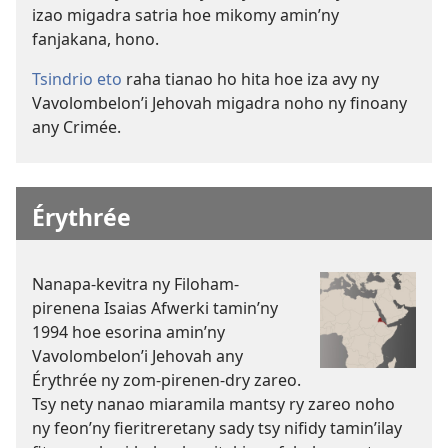
izao migadra satria hoe mikomy amin’ny
fanjakana, hono.
Tsindrio eto
raha tianao ho hita hoe iza avy ny
Vavolombelon’i Jehovah migadra noho ny finoany
any Crimée.
Érythrée
Nanapa-kevitra ny Filoham-
pirenena Isaias Afwerki tamin’ny
1994 hoe esorina amin’ny
Vavolombelon’i Jehovah any
Érythrée ny zom-pirenen-dry zareo.
Tsy nety nanao miaramila mantsy ry zareo noho
ny feon’ny fieritreretany sady tsy nifidy tamin’ilay