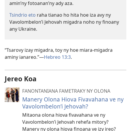
amin’ny fotoanan’ny ady aza.
Tsindrio eto
raha tianao ho hita hoe iza avy ny
Vavolombelon’i Jehovah migadra noho ny finoany
any Ukraine.
“Tsarovy izay migadra, toy ny hoe miara-migadra
aminy ianareo.”​—
Hebreo 13:3
.
Jereo Koa
FANONTANIANA FAMETRAKY NY OLONA
Manery Olona Hiova Fivavahana ve ny
Vavolombelon’i Jehovah?
Mitaona olona hiova fivavahana ve ny
Vavolombelon’i Jehovah rehefa mitory?
Manery ny olona hiova finoana ve izy ireo?