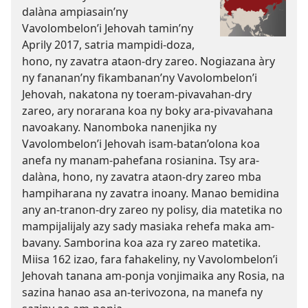
dalàna ampiasain’ny
Vavolombelon’i Jehovah tamin’ny
Aprily 2017, satria mampidi-doza,
hono, ny zavatra ataon-dry zareo. Nogiazana àry
ny fananan’ny fikambanan’ny Vavolombelon’i
Jehovah, nakatona ny toeram-pivavahan-dry
zareo, ary norarana koa ny boky ara-pivavahana
navoakany. Nanomboka nanenjika ny
Vavolombelon’i Jehovah isam-batan’olona koa
anefa ny manam-pahefana rosianina. Tsy ara-
dalàna, hono, ny zavatra ataon-dry zareo mba
hampiharana ny zavatra inoany. Manao bemidina
any an-tranon-dry zareo ny polisy, dia matetika no
mampijalijaly azy sady masiaka rehefa maka am-
bavany. Samborina koa aza ry zareo matetika.
Miisa 162 izao, fara fahakeliny, ny Vavolombelon’i
Jehovah tanana am-ponja vonjimaika any Rosia, na
sazina hanao asa an-terivozona, na manefa ny