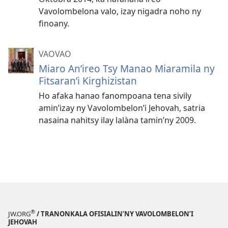
Vavolombelona valo, izay nigadra noho ny
finoany.
VAOVAO
Miaro An’ireo Tsy Manao Miaramila ny
Fitsaran’i Kirghizistan
Ho afaka hanao fanompoana tena sivily
amin’izay ny Vavolombelon’i Jehovah, satria
nasaina nahitsy ilay lalàna tamin’ny 2009.
®
JW.ORG
/ TRANONKALA OFISIALIN’NY VAVOLOMBELON’I
JEHOVAH