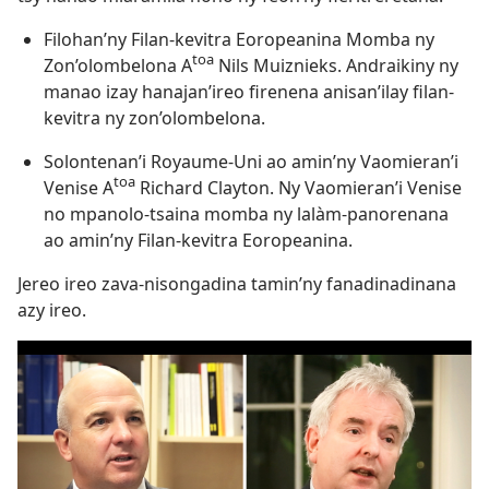
Filohan’ny Filan-kevitra Eoropeanina Momba ny
toa
Zon’olombelona A
Nils Muiznieks. Andraikiny ny
manao izay hanajan’ireo firenena anisan’ilay filan-
kevitra ny zon’olombelona.
Solontenan’i Royaume-Uni ao amin’ny Vaomieran’i
toa
Venise A
Richard Clayton. Ny Vaomieran’i Venise
no mpanolo-tsaina momba ny lalàm-panorenana
ao amin’ny Filan-kevitra Eoropeanina.
Jereo ireo zava-nisongadina tamin’ny fanadinadinana
azy ireo.