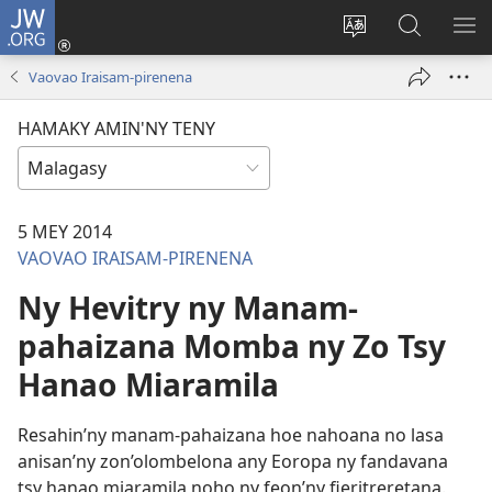
JW.ORG
Hiditra
(manokatra
Hiova
Fikaroha
HA
rohy)
fiteny
ato
Vaovao Iraisam-pirenena
Amin’ny
JW.ORG
HAMAKY AMIN'NY TENY
5 MEY 2014
VAOVAO IRAISAM-PIRENENA
Ny Hevitry ny Manam-
pahaizana Momba ny Zo Tsy
Hanao Miaramila
Resahin’ny manam-pahaizana hoe nahoana no lasa
anisan’ny zon’olombelona any Eoropa ny fandavana
tsy hanao miaramila noho ny feon’ny fieritreretana.