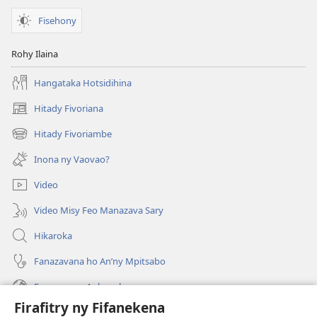
Fisehony
Rohy Ilaina
Hangataka Hotsidihina
Hitady Fivoriana
(manokatra
rohy)
Hitady Fivoriambe
(manokatra
rohy)
Inona ny Vaovao?
Video
Video Misy Feo Manazava Sary
Hikaroka
Fanazavana ho An’ny Mpitsabo
Fanazavana Ankapobeny
Firafitry ny Fifanekena
Fanampiana