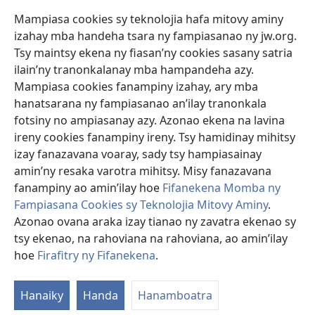
Mampiasa cookies sy teknolojia hafa mitovy aminy
Fanomezana
izahay mba handeha tsara ny fampiasanao ny jw.org.
(manokatra
rohy)
Tsy maintsy ekena ny fiasan’ny cookies sasany satria
ilain’ny tranonkalanay mba hampandeha azy.
FITEHIRIZAM-BOKIN’NY Vavolombelon’i Jehovah
(manokatra
Mampiasa cookies fanampiny izahay, ary mba
rohy)
®
JW Hub
hanatsarana ny fampiasanao an’ilay tranonkala
(manokatra
fotsiny no ampiasanay azy. Azonao ekena na lavina
rohy)
®
JW Library
ireny cookies fanampiny ireny. Tsy hamidinay mihitsy
izay fanazavana voaray, sady tsy hampiasainay
®
Watchtower Library
amin’ny resaka varotra mihitsy. Misy fanazavana
fanampiny ao amin’ilay hoe
Fifanekena Momba ny
Fampiasana Cookies sy Teknolojia Mitovy Aminy
.
Azonao ovana araka izay tianao ny zavatra ekenao sy
Copyright
© 2026 Watch Tower Bible and Tract Society of Pennsylvania.
tsy ekenao, na rahoviana na rahoviana, ao amin’ilay
FIFANEKENA
|
FIFANEKENA MOMBA NY TSIAMBARATELO
|
FIRAFITRY
hoe
Firafitry ny Fifanekena
.
NY FIFANEKENA
Hanaiky
Handa
Hanamboatra