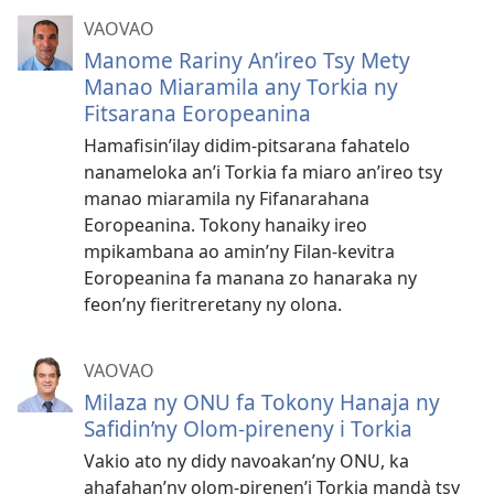
VAOVAO
Manome Rariny An’ireo Tsy Mety
Manao Miaramila any Torkia ny
Fitsarana Eoropeanina
Hamafisin’ilay didim-pitsarana fahatelo
nanameloka an’i Torkia fa miaro an’ireo tsy
manao miaramila ny Fifanarahana
Eoropeanina. Tokony hanaiky ireo
mpikambana ao amin’ny Filan-kevitra
Eoropeanina fa manana zo hanaraka ny
feon’ny fieritreretany ny olona.
VAOVAO
Milaza ny ONU fa Tokony Hanaja ny
Safidin’ny Olom-pireneny i Torkia
Vakio ato ny didy navoakan’ny ONU, ka
ahafahan’ny olom-pirenen’i Torkia mandà tsy