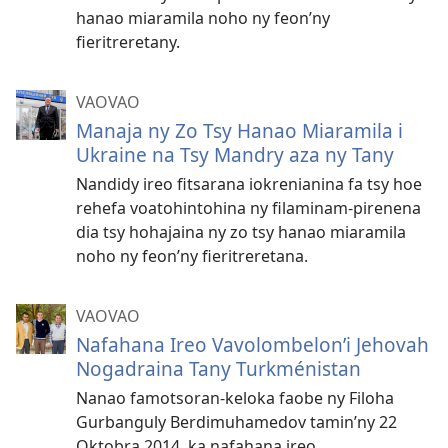
hanao miaramila noho ny feon’ny
fieritreretany.
VAOVAO
Manaja ny Zo Tsy Hanao Miaramila i
Ukraine na Tsy Mandry aza ny Tany
Nandidy ireo fitsarana iokrenianina fa tsy hoe
rehefa voatohintohina ny filaminam-pirenena
dia tsy hohajaina ny zo tsy hanao miaramila
noho ny feon’ny fieritreretana.
VAOVAO
Nafahana Ireo Vavolombelon’i Jehovah
Nogadraina Tany Turkménistan
Nanao famotsoran-keloka faobe ny Filoha
Gurbanguly Berdimuhamedov tamin’ny 22
Oktobra 2014, ka nafahana ireo