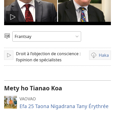
Handefa
video
Hifidy
Fiteny
Droit à l’objection de conscience :
Haka
Handefa
Fandikana
l’opinion de spécialistes
video
Mety ho Tianao Koa
VAOVAO
Efa 25 Taona Nigadrana Tany Érythrée