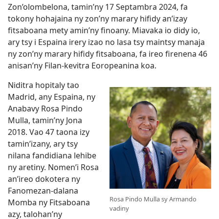
Zon’olombelona, tamin’ny 17 Septambra 2024, fa
tokony hohajaina ny zon’ny marary hifidy an’izay
fitsaboana mety amin’ny finoany. Miavaka io didy io,
ary tsy i Espaina irery izao no lasa tsy maintsy manaja
ny zon’ny marary hifidy fitsaboana, fa ireo firenena 46
anisan’ny Filan-kevitra Eoropeanina koa.
Niditra hopitaly tao
Madrid, any Espaina, ny
Anabavy Rosa Pindo
Mulla, tamin’ny Jona
2018. Vao 47 taona izy
tamin’izany, ary tsy
nilana fandidiana lehibe
ny aretiny. Nomen’i Rosa
an’ireo dokotera ny
Fanomezan-dalana
Rosa Pindo Mulla sy Armando
Momba ny Fitsaboana
vadiny
azy, talohan’ny