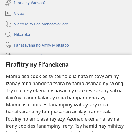
rohy)
Inona ny Vaovao?
Video
Video Misy Feo Manazava Sary
Hikaroka
Fanazavana ho An’ny Mpitsabo
Fanazavana Ankapobeny
Firafitry ny Fifanekena
Fanampiana
Mampiasa cookies sy teknolojia hafa mitovy aminy
Fanomezana
izahay mba handeha tsara ny fampiasanao ny jw.org.
(manokatra
rohy)
Tsy maintsy ekena ny fiasan’ny cookies sasany satria
ilain’ny tranonkalanay mba hampandeha azy.
FITEHIRIZAM-BOKIN’NY Vavolombelon’i Jehovah
(manokatra
Mampiasa cookies fanampiny izahay, ary mba
rohy)
®
JW Hub
hanatsarana ny fampiasanao an’ilay tranonkala
(manokatra
fotsiny no ampiasanay azy. Azonao ekena na lavina
rohy)
®
JW Library
ireny cookies fanampiny ireny. Tsy hamidinay mihitsy