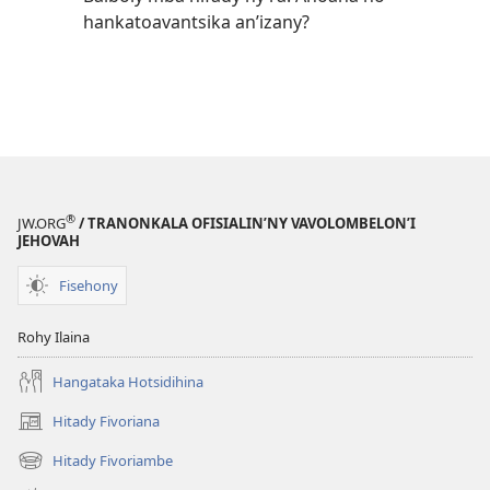
hankatoavantsika an’izany?
®
JW.ORG
/ TRANONKALA OFISIALIN’NY VAVOLOMBELON’I
JEHOVAH
Fisehony
Rohy Ilaina
Hangataka Hotsidihina
Hitady Fivoriana
(manokatra
rohy)
Hitady Fivoriambe
(manokatra