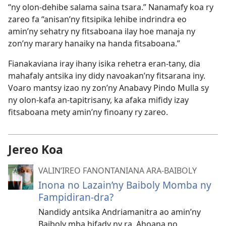
“ny olon-dehibe salama saina tsara.” Nanamafy koa ry
zareo fa “anisan’ny fitsipika lehibe indrindra eo
amin’ny sehatry ny fitsaboana ilay hoe manaja ny
zon’ny marary hanaiky na handa fitsaboana.”
Fianakaviana iray ihany isika rehetra eran-tany, dia
mahafaly antsika iny didy navoakan’ny fitsarana iny.
Voaro mantsy izao ny zon’ny Anabavy Pindo Mulla sy
ny olon-kafa an-tapitrisany, ka afaka mifidy izay
fitsaboana mety amin’ny finoany ry zareo.
Jereo Koa
VALIN’IREO FANONTANIANA ARA-BAIBOLY
Inona no Lazain’ny Baiboly Momba ny
Fampidiran-dra?
Nandidy antsika Andriamanitra ao amin’ny
Baiboly mba hifady ny ra. Ahoana no