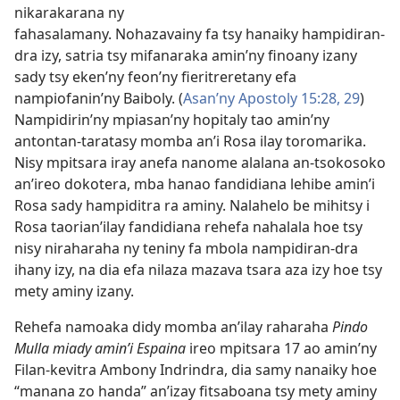
nikarakarana ny
fahasalamany. Nohazavainy fa tsy hanaiky hampidiran-
dra izy, satria tsy mifanaraka amin’ny finoany izany
sady tsy eken’ny feon’ny fieritreretany efa
nampiofanin’ny Baiboly. (
Asan’ny Apostoly 15:28, 29
)
Nampidirin’ny mpiasan’ny hopitaly tao amin’ny
antontan-taratasy momba an’i Rosa ilay toromarika.
Nisy mpitsara iray anefa nanome alalana an-tsokosoko
an’ireo dokotera, mba hanao fandidiana lehibe amin’i
Rosa sady hampiditra ra aminy. Nalahelo be mihitsy i
Rosa taorian’ilay fandidiana rehefa nahalala hoe tsy
nisy niraharaha ny teniny fa mbola nampidiran-dra
ihany izy, na dia efa nilaza mazava tsara aza izy hoe tsy
mety aminy izany.
Rehefa namoaka didy momba an’ilay raharaha
Pindo
Mulla miady amin’i Espaina
ireo mpitsara 17 ao amin’ny
Filan-kevitra Ambony Indrindra, dia samy nanaiky hoe
“manana zo handa” an’izay fitsaboana tsy mety aminy