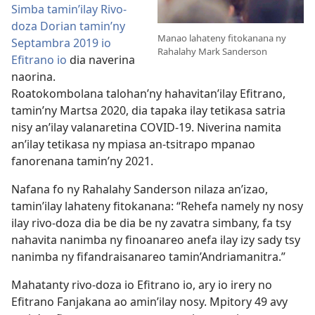
Simba tamin’ilay Rivo-
doza Dorian tamin’ny
Manao lahateny fitokanana ny
Septambra 2019 io
Rahalahy Mark Sanderson
Efitrano io
dia naverina
naorina.
Roatokombolana talohan’ny hahavitan’ilay Efitrano,
tamin’ny Martsa 2020, dia tapaka ilay tetikasa satria
nisy an’ilay valanaretina COVID-19. Niverina namita
an’ilay tetikasa ny mpiasa an-tsitrapo mpanao
fanorenana tamin’ny 2021.
Nafana fo ny Rahalahy Sanderson nilaza an’izao,
tamin’ilay lahateny fitokanana: “Rehefa namely ny nosy
ilay rivo-doza dia be dia be ny zavatra simbany, fa tsy
nahavita nanimba ny finoanareo anefa ilay izy sady tsy
nanimba ny fifandraisanareo tamin’Andriamanitra.”
Mahatanty rivo-doza io Efitrano io, ary io irery no
Efitrano Fanjakana ao amin’ilay nosy. Mpitory 49 avy