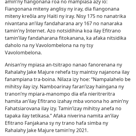
amin’ny fiangonana roa no mampiasa azy io:
Fiangonana miteny anglisy ny iray, dia fiangonana
miteny kreôla any Haïti ny iray. Nisy 175 no nanatrika
nivantana an’ilay fandaharana ary 167 no nanaraka
tamin’ny Internet. Azo notsidihina koa ilay Efitrano
tamin’ilay fandaharana fitokanana, ka afaka nitsidika
daholo na ny Vavolombelona na ny tsy
Vavolombelona.
Anisan’ny mpiasa an-tsitrapo nanao fanorenana ny
Rahalahy Jake Majure rehefa tsy maintsy najanona ilay
fanampiana tra-boina. Nilaza izy hoe: “Nampalahelo be
mihitsy ilay izy. Namboarinay faran’izay haingana ny
tranon’ny mpiara-manompo dia efa nieritreritra
hamita an’ilay Efitrano izahay mba vonona ho amin’ny
Fahatsiarovana ilay izy. Tamin’izay mihitsy anefa no
tapaka ilay tetikasa.” Afaka niverina namita an’ilay
Efitrano Fanjakana sy ny trano hafa simba ny
Rahalahy Jake Majure tamin’ny 2021.