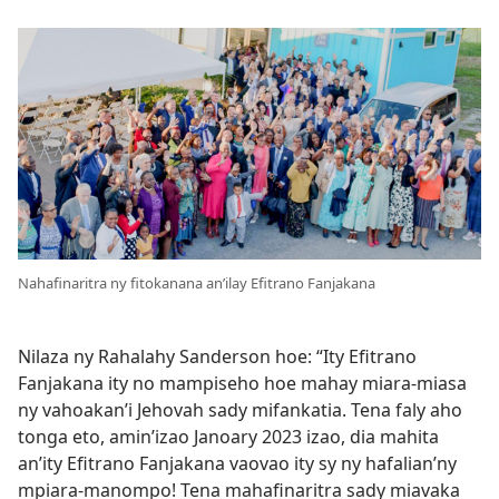
Nahafinaritra ny fitokanana an’ilay Efitrano Fanjakana
Nilaza ny Rahalahy Sanderson hoe: “Ity Efitrano
Fanjakana ity no mampiseho hoe mahay miara-miasa
ny vahoakan’i Jehovah sady mifankatia. Tena faly aho
tonga eto, amin’izao Janoary 2023 izao, dia mahita
an’ity Efitrano Fanjakana vaovao ity sy ny hafalian’ny
mpiara-manompo! Tena mahafinaritra sady miavaka