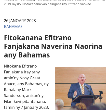
2019 ilay izy. Notokanana vao haingana ilay Efitrano vaovao
26 JANOARY 2023
BAHAMAS
Fitokanana Efitrano
Fanjakana Naverina Naorina
any Bahamas
Nitokana Efitrano
Fanjakana iray tany
amin’ny Nosy Great
Abaco, any Bahamas, ny
Rahalahy Mark
Sanderson, anisan’ny
Filan-kevi-pitantanana,
tamin’ny 7 Janoary 2023.