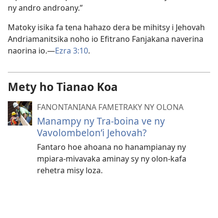
ny andro androany.”
Matoky isika fa tena hahazo dera be mihitsy i Jehovah
Andriamanitsika noho io Efitrano Fanjakana naverina
naorina io.​—
Ezra 3:10
.
Mety ho Tianao Koa
FANONTANIANA FAMETRAKY NY OLONA
Manampy ny Tra-boina ve ny
Vavolombelon’i Jehovah?
Fantaro hoe ahoana no hanampianay ny
mpiara-mivavaka aminay sy ny olon-kafa
rehetra misy loza.