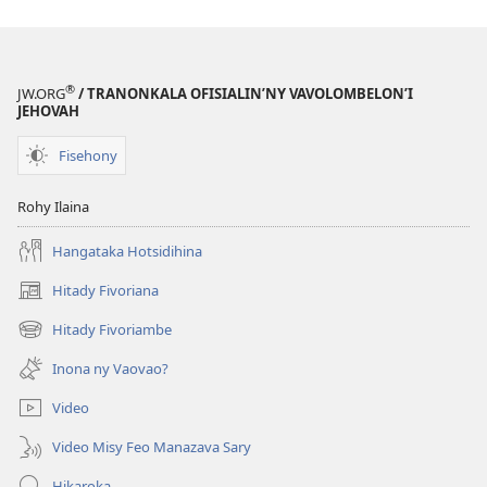
®
JW.ORG
/ TRANONKALA OFISIALIN’NY VAVOLOMBELON’I
JEHOVAH
Fisehony
Rohy Ilaina
Hangataka Hotsidihina
Hitady Fivoriana
(manokatra
rohy)
Hitady Fivoriambe
(manokatra
rohy)
Inona ny Vaovao?
Video
Video Misy Feo Manazava Sary
Hikaroka