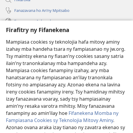
Fanazavana ho An’ny Mpitsabo
Fanazavana Ankapobeny
Firafitry ny Fifanekena
Fanampiana
Mampiasa cookies sy teknolojia hafa mitovy aminy
Fanomezana
izahay mba handeha tsara ny fampiasanao ny jw.org.
(manokatra
rohy)
Tsy maintsy ekena ny fiasan’ny cookies sasany satria
ilain’ny tranonkalanay mba hampandeha azy.
FITEHIRIZAM-BOKIN’NY Vavolombelon’i Jehovah
(manokatra
Mampiasa cookies fanampiny izahay, ary mba
rohy)
®
JW Hub
hanatsarana ny fampiasanao an’ilay tranonkala
(manokatra
fotsiny no ampiasanay azy. Azonao ekena na lavina
rohy)
®
JW Library
ireny cookies fanampiny ireny. Tsy hamidinay mihitsy
izay fanazavana voaray, sady tsy hampiasainay
®
Watchtower Library
amin’ny resaka varotra mihitsy. Misy fanazavana
fanampiny ao amin’ilay hoe
Fifanekena Momba ny
Fampiasana Cookies sy Teknolojia Mitovy Aminy
.
Azonao ovana araka izay tianao ny zavatra ekenao sy