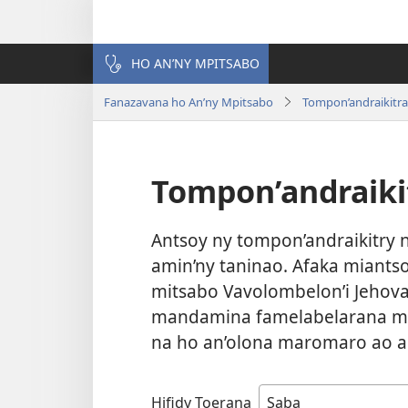
HO AN’NY MPITSABO
Fanazavana ho An’ny Mpitsabo
Tompon’andraikitra
Tompon’andraiki
Antsoy ny tompon’andraikitry 
amin’ny taninao. Afaka miantso
mitsabo Vavolombelon’i Jehovah
mandamina famelabelarana mai
na ho an’olona maromaro ao a
Hifidy Toerana