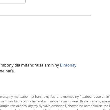
ambony dia mifandraisa amin’ny
Biraonay
na hafa.
a sy ny mpitsabo matihanina ny fizarana momba ny fitsaboana ato amin’it
 mampirisika ny olona hanaraka fitsaboana manokana. Ilaina foana ny man
mpidiran-dra ato, ary tsy ny Vavolombelon’i Jehovah no namoaka an’ireo la