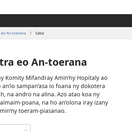
 eo An-toerana
Saba
tra eo An-toerana
ny Komity Mifandray Amin’ny Hopitaly ao
 an’io sampan’asa io foana ny dokotera
, na andro na alina. Azo atao koa ny
maim-poana, na ho an’olona iray izany
min’ny toeram-piasanao.