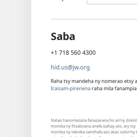
Saba
+1 718 560 4300
hid.us@jw.org
Raha tsy mandeha ny nomerao etsy 
Iraisam-pirenena
raha mila fanampia
Natao hanomezana fanazavana ho an’ny dokoter
momba ny fitsaboana anefa izahay ato, ary tsy
momba ny teknika samihafa azo atao solon’ny fa