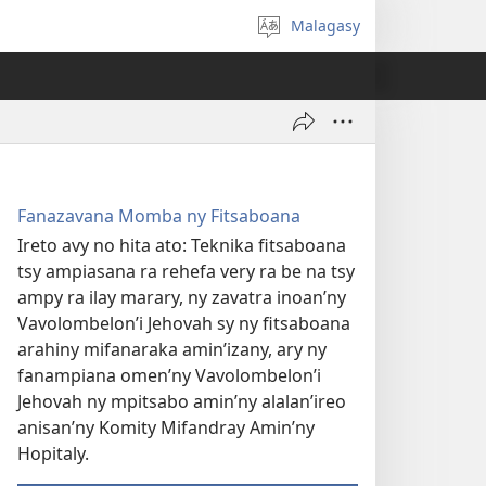
Malagasy
Hifidy
fiteny
Fanazavana Momba ny Fitsaboana
Ireto avy no hita ato: Teknika fitsaboana
tsy ampiasana ra rehefa very ra be na tsy
ampy ra ilay marary, ny zavatra inoan’ny
Vavolombelon’i Jehovah sy ny fitsaboana
arahiny mifanaraka amin’izany, ary ny
fanampiana omen’ny Vavolombelon’i
Jehovah ny mpitsabo amin’ny alalan’ireo
anisan’ny Komity Mifandray Amin’ny
Hopitaly.