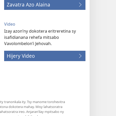
Zavatra Azo Alaina
Video
Izay azon’ny dokotera eritreretina sy
isafidianana rehefa mitsabo
Vavolombelon’i Jehovah.
Hijery Video
y tranonkala ity. Tsy manome torohevitra
atona dokotera mahay. Misy lahatsoratra
hatsoratra ireo. Anjaran’ilay mpitsabo ny