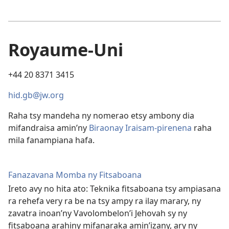
Royaume-Uni
+44 20 8371 3415
hid.gb@jw.org
Raha tsy mandeha ny nomerao etsy ambony dia
mifandraisa amin’ny
Biraonay Iraisam-pirenena
raha
mila fanampiana hafa.
Fanazavana Momba ny Fitsaboana
Ireto avy no hita ato: Teknika fitsaboana tsy ampiasana
ra rehefa very ra be na tsy ampy ra ilay marary, ny
zavatra inoan’ny Vavolombelon’i Jehovah sy ny
fitsaboana arahiny mifanaraka amin’izany, ary ny