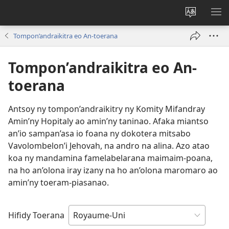
Hiova
HA
fiteny
Tompon’andraikitra eo An-toerana
Tompon’andraikitra eo An-
toerana
Antsoy ny tompon’andraikitry ny Komity Mifandray
Amin’ny Hopitaly ao amin’ny taninao. Afaka miantso
an’io sampan’asa io foana ny dokotera mitsabo
Vavolombelon’i Jehovah, na andro na alina. Azo atao
koa ny mandamina famelabelarana maimaim-poana,
na ho an’olona iray izany na ho an’olona maromaro ao
amin’ny toeram-piasanao.
Hifidy Toerana