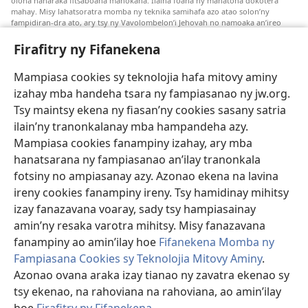
olona hanaraka fitsaboana manokana. Ilaina foana ny manatona dokotera
mahay. Misy lahatsoratra momba ny teknika samihafa azo atao solon’ny
fampidiran-dra ato, ary tsy ny Vavolombelon’i Jehovah no namoaka an’ireo
lahatsoratra ireo. Anjaran’ilay mpitsabo ny miezaka mba haharaka ny
fanazavana nivoaka farany. Andraikiny ny miara-midinika amin’ny marary hoe
Firafitry ny Fifanekena
inona avy ny fitsaboana azo atao. Adidiny koa ny manampy ny marary hanao
safidy mety amin’ny toe-pahasalamany sady manaja ny faniriany sy izay inoany.
Mampiasa cookies sy teknolojia hafa mitovy aminy
Mety tsy hety na tsy heken’ny marary sasany ny fomba fitsaboana sy teknika
voaresaka ato.
izahay mba handeha tsara ny fampiasanao ny jw.org.
Ho an’ny marary: Miresaha foana amin’ny dokoteranao na mpitsabo
Tsy maintsy ekena ny fiasan’ny cookies sasany satria
matihanina hafa, raha marary ianao ka mila torohevitra na te hahafantatra
ilain’ny tranonkalanay mba hampandeha azy.
momba ny fitsaboana iray. Manatòna dokotera raha mahatsiaro ho tsy
metimety ianao.
Mampiasa cookies fanampiny izahay, ary mba
hanatsarana ny fampiasanao an’ilay tranonkala
Ito fifanekena ito no mifehy an’izay mampiasa an’ity tranonkala ity.
fotsiny no ampiasanay azy. Azonao ekena na lavina
ireny cookies fanampiny ireny. Tsy hamidinay mihitsy
izay fanazavana voaray, sady tsy hampiasainay
amin’ny resaka varotra mihitsy. Misy fanazavana
Fisehony
fanampiny ao amin’ilay hoe
Fifanekena Momba ny
Fampiasana Cookies sy Teknolojia Mitovy Aminy
.
Azonao ovana araka izay tianao ny zavatra ekenao sy
tsy ekenao, na rahoviana na rahoviana, ao amin’ilay
Copyright
© 2026 Watch Tower Bible and Tract Society of Pennsylvania.
FIFANEKENA
|
FIFANEKENA MOMBA NY TSIAMBARATELO
|
FIRAFITRY