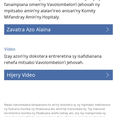
fanampiana omen’ny Vavolombelon’i Jehovah ny
mpitsabo amin’ny alalan’ireo anisan’ny Komity
Mifandray Amin’ny Hopitaly.
Zavatra Azo Alaina
Video
Izay azon’ny dokotera eritreretina sy isafidianana
rehefa mitsabo Vavolombelon’i Jehovah.
Hijery Video
Natao hanomezana fanazavana ho an’ny dokotera sy ny mpitsabo matihanina
ny fizarana momba ny fitsaboana ato amin’ity tranonkala ity. Tsy manome
torohevitra momba ny fitsaboana anefa izahay ato, ary tsy mampirisika ny