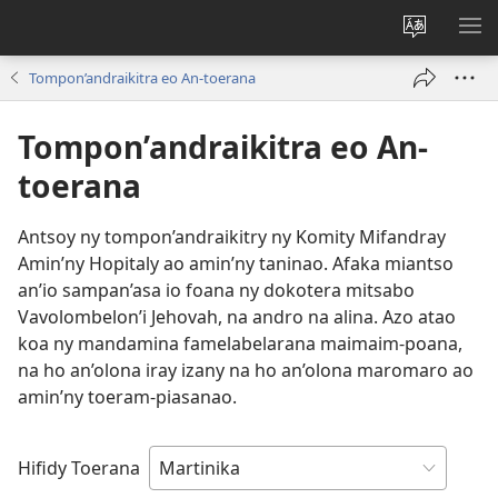
Hiova
HA
fiteny
Tompon’andraikitra eo An-toerana
Tompon’andraikitra eo An-
toerana
Antsoy ny tompon’andraikitry ny Komity Mifandray
Amin’ny Hopitaly ao amin’ny taninao. Afaka miantso
an’io sampan’asa io foana ny dokotera mitsabo
Vavolombelon’i Jehovah, na andro na alina. Azo atao
koa ny mandamina famelabelarana maimaim-poana,
na ho an’olona iray izany na ho an’olona maromaro ao
amin’ny toeram-piasanao.
Hifidy Toerana