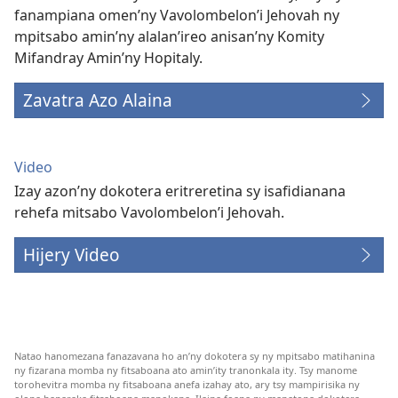
fanampiana omen’ny Vavolombelon’i Jehovah ny
mpitsabo amin’ny alalan’ireo anisan’ny Komity
Mifandray Amin’ny Hopitaly.
Zavatra Azo Alaina
Video
Izay azon’ny dokotera eritreretina sy isafidianana
rehefa mitsabo Vavolombelon’i Jehovah.
Hijery Video
Natao hanomezana fanazavana ho an’ny dokotera sy ny mpitsabo matihanina
ny fizarana momba ny fitsaboana ato amin’ity tranonkala ity. Tsy manome
torohevitra momba ny fitsaboana anefa izahay ato, ary tsy mampirisika ny