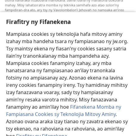
olona hanaraka fitsaboana manokana. Ilaina foana ny manatona dokotera
mahay. Misy lahatsoratra momba ny teknika samihafa azo atao solon’ny
fampidiran-dra ato, ary tsy ny Vavolombelon’i Jehovah no namoaka an’ireo
lahatsoratra ireo. Anjaran’ilay mpitsabo ny miezaka mba haharaka ny
fanazavana nivoaka farany. Andraikiny ny miara-midinika amin’ny marary hoe
Firafitry ny Fifanekena
inona avy ny fitsaboana azo atao. Adidiny koa ny manampy ny marary hanao
safidy mety amin’ny toe-pahasalamany sady manaja ny faniriany sy izay inoany.
Mampiasa cookies sy teknolojia hafa mitovy aminy
Mety tsy hety na tsy heken’ny marary sasany ny fomba fitsaboana sy teknika
voaresaka ato.
izahay mba handeha tsara ny fampiasanao ny jw.org.
Ho an’ny marary: Miresaha foana amin’ny dokoteranao na mpitsabo
Tsy maintsy ekena ny fiasan’ny cookies sasany satria
matihanina hafa, raha marary ianao ka mila torohevitra na te hahafantatra
ilain’ny tranonkalanay mba hampandeha azy.
momba ny fitsaboana iray. Manatòna dokotera raha mahatsiaro ho tsy
metimety ianao.
Mampiasa cookies fanampiny izahay, ary mba
hanatsarana ny fampiasanao an’ilay tranonkala
Ito fifanekena ito no mifehy an’izay mampiasa an’ity tranonkala ity.
fotsiny no ampiasanay azy. Azonao ekena na lavina
ireny cookies fanampiny ireny. Tsy hamidinay mihitsy
izay fanazavana voaray, sady tsy hampiasainay
amin’ny resaka varotra mihitsy. Misy fanazavana
Fisehony
fanampiny ao amin’ilay hoe
Fifanekena Momba ny
Fampiasana Cookies sy Teknolojia Mitovy Aminy
.
Azonao ovana araka izay tianao ny zavatra ekenao sy
tsy ekenao, na rahoviana na rahoviana, ao amin’ilay
Copyright
© 2026 Watch Tower Bible and Tract Society of Pennsylvania.
FIFANEKENA
|
FIFANEKENA MOMBA NY TSIAMBARATELO
|
FIRAFITRY