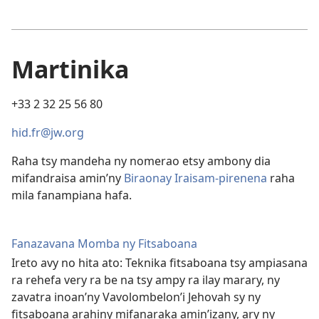
Martinika
+33 2 32 25 56 80
hid.fr@jw.org
Raha tsy mandeha ny nomerao etsy ambony dia
mifandraisa amin’ny
Biraonay Iraisam-pirenena
raha
mila fanampiana hafa.
Fanazavana Momba ny Fitsaboana
Ireto avy no hita ato: Teknika fitsaboana tsy ampiasana
ra rehefa very ra be na tsy ampy ra ilay marary, ny
zavatra inoan’ny Vavolombelon’i Jehovah sy ny
fitsaboana arahiny mifanaraka amin’izany, ary ny