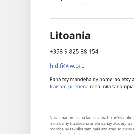
Litoania
+358 9 825 88 154
hid.fi@jw.org
Raha tsy mandeha ny nomerao etsy 
Iraisam-pirenena
raha mila fanampia
Natao hanomezana fanazavana ho an’ny dokoter
momba ny fitsaboana anefa izahay ato, ary tsy
momba ny teknika samihafa azo atao solon’ny fa