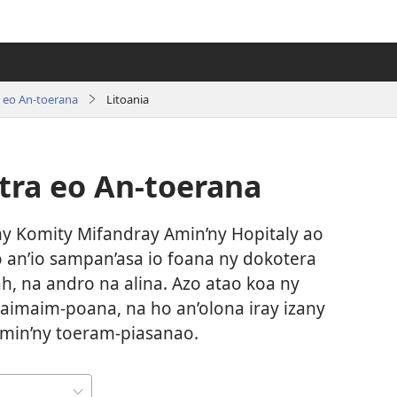
 eo An-toerana
Litoania
tra eo An-toerana
ny Komity Mifandray Amin’ny Hopitaly ao
 an’io sampan’asa io foana ny dokotera
, na andro na alina. Azo atao koa ny
maim-poana, na ho an’olona iray izany
min’ny toeram-piasanao.