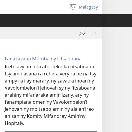
Malagasy
Hifidy
fiteny
Fanazavana Momba ny Fitsaboana
Ireto avy no hita ato: Teknika fitsaboana
tsy ampiasana ra rehefa very ra be na tsy
ampy ra ilay marary, ny zavatra inoan’ny
Vavolombelon’i Jehovah sy ny fitsaboana
arahiny mifanaraka amin’izany, ary ny
fanampiana omen’ny Vavolombelon’i
Jehovah ny mpitsabo amin’ny alalan’ireo
anisan’ny Komity Mifandray Amin’ny
Hopitaly.