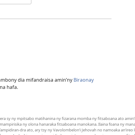
ambony dia mifandraisa amin’ny
Biraonay
na hafa.
a sy ny mpitsabo matihanina ny fizarana momba ny fitsaboana ato amin’it
 mampirisika ny olona hanaraka fitsaboana manokana. Ilaina foana ny man
mpidiran-dra ato, ary tsy ny Vavolombelon’i Jehovah no namoaka an’ireo la