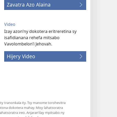
Zavatra Azo Alaina
Video
Izay azon’ny dokotera eritreretina sy
isafidianana rehefa mitsabo
Vavolombelon’i Jehovah.
Hijery Video
y tranonkala ity. Tsy manome torohevitra
atona dokotera mahay. Misy lahatsoratra
hatsoratra ireo. Anjaran’ilay mpitsabo ny