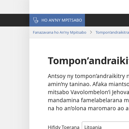
HO AN’NY MPITSABO
Fanazavana ho An’ny Mpitsabo
Tompon’andraikitra
Tompon’andraiki
Antsoy ny tompon’andraikitry 
amin’ny taninao. Afaka miantso
mitsabo Vavolombelon’i Jehovah
mandamina famelabelarana mai
na ho an’olona maromaro ao a
Hifidy Toerana