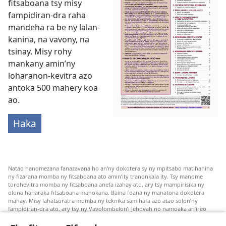
fitsaboana tsy misy
fampidiran-dra raha
mandeha ra be ny lalan-
kanina, na vavony, na
tsinay. Misy rohy
mankany amin’ny
loharanon-kevitra azo
antoka 500 mahery koa
ao.
Haka
Natao hanomezana fanazavana ho an’ny dokotera sy ny mpitsabo matihanina
ny fizarana momba ny fitsaboana ato amin’ity tranonkala ity. Tsy manome
torohevitra momba ny fitsaboana anefa izahay ato, ary tsy mampirisika ny
olona hanaraka fitsaboana manokana. Ilaina foana ny manatona dokotera
mahay. Misy lahatsoratra momba ny teknika samihafa azo atao solon’ny
fampidiran-dra ato, ary tsy ny Vavolombelon’i Jehovah no namoaka an’ireo
lahatsoratra ireo. Anjaran’ilay mpitsabo ny miezaka mba haharaka ny
fanazavana nivoaka farany. Andraikiny ny miara-midinika amin’ny marary hoe