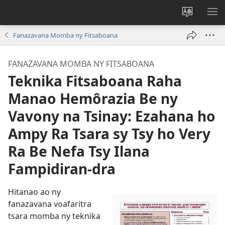
Hiova
HA
fiteny
Fanazavana Momba ny Fitsaboana
FANAZAVANA MOMBA NY FITSABOANA
Teknika Fitsaboana Raha
Manao Hemôrazia Be ny
Vavony na Tsinay: Ezahana ho
Ampy Ra Tsara sy Tsy ho Very
Ra Be Nefa Tsy Ilana
Fampidiran-dra
Hitanao ao ny
fanazavana voafaritra
tsara momba ny teknika