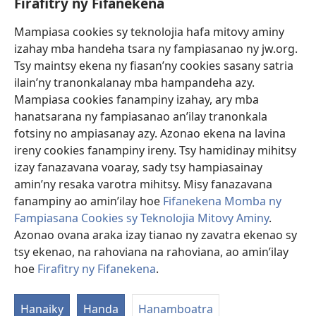
Firafitry ny Fifanekena
inona avy ny fitsaboana azo atao. Adidiny koa ny manampy ny marary hanao
safidy mety amin’ny toe-pahasalamany sady manaja ny faniriany sy izay inoany.
Mampiasa cookies sy teknolojia hafa mitovy aminy
Mety tsy hety na tsy heken’ny marary sasany ny fomba fitsaboana sy teknika
voaresaka ato.
izahay mba handeha tsara ny fampiasanao ny jw.org.
Ho an’ny marary: Miresaha foana amin’ny dokoteranao na mpitsabo
Tsy maintsy ekena ny fiasan’ny cookies sasany satria
matihanina hafa, raha marary ianao ka mila torohevitra na te hahafantatra
ilain’ny tranonkalanay mba hampandeha azy.
momba ny fitsaboana iray. Manatòna dokotera raha mahatsiaro ho tsy
metimety ianao.
Mampiasa cookies fanampiny izahay, ary mba
hanatsarana ny fampiasanao an’ilay tranonkala
Ito fifanekena ito no mifehy an’izay mampiasa an’ity tranonkala ity.
fotsiny no ampiasanay azy. Azonao ekena na lavina
ireny cookies fanampiny ireny. Tsy hamidinay mihitsy
izay fanazavana voaray, sady tsy hampiasainay
amin’ny resaka varotra mihitsy. Misy fanazavana
Fisehony
fanampiny ao amin’ilay hoe
Fifanekena Momba ny
Fampiasana Cookies sy Teknolojia Mitovy Aminy
.
Azonao ovana araka izay tianao ny zavatra ekenao sy
tsy ekenao, na rahoviana na rahoviana, ao amin’ilay
Copyright
© 2026 Watch Tower Bible and Tract Society of Pennsylvania.
FIFANEKENA
|
FIFANEKENA MOMBA NY TSIAMBARATELO
|
FIRAFITRY
hoe
Firafitry ny Fifanekena
.
NY FIFANEKENA
Hanaiky
Handa
Hanamboatra