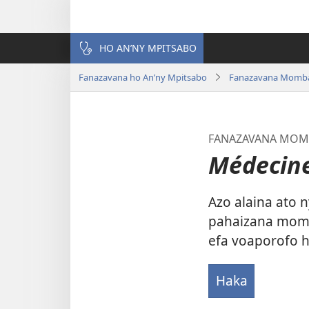
HO AN’NY MPITSABO
Fanazavana ho An’ny Mpitsabo
Fanazavana Momba
FANAZAVANA MOMB
Médecine
Azo alaina ato 
pahaizana momb
efa voaporofo 
Haka