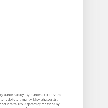
y tranonkala ity. Tsy manome torohevitra
atona dokotera mahay. Misy lahatsoratra
hatsoratra ireo. Anjaran’ilay mpitsabo ny