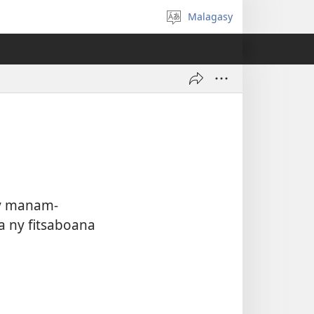
Malagasy
Hifidy
fiteny
ny manam-
 ny fitsaboana