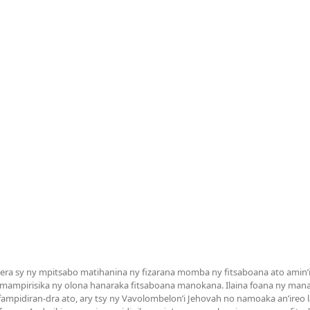
a sy ny mpitsabo matihanina ny fizarana momba ny fitsaboana ato amin’it
 mampirisika ny olona hanaraka fitsaboana manokana. Ilaina foana ny man
mpidiran-dra ato, ary tsy ny Vavolombelon’i Jehovah no namoaka an’ireo la