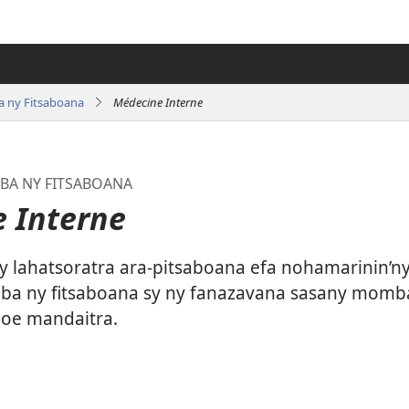
 ny Fitsaboana
Médecine Interne
A NY FITSABOANA
 Interne
ny lahatsoratra ara-pitsaboana efa nohamarinin’
a ny fitsaboana sy ny fanazavana sasany momba
hoe mandaitra.