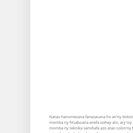
Natao hanomezana fanazavana ho an’ny dokoter
momba ny fitsaboana anefa izahay ato, ary tsy
momba ny teknika samihafa azo atao solon’ny fa