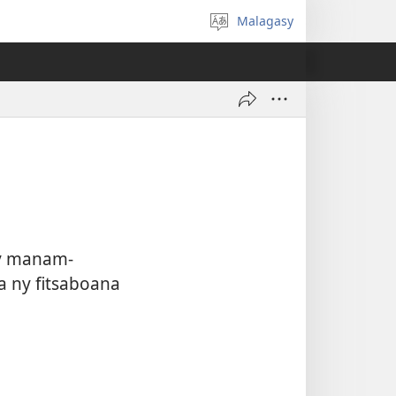
Malagasy
Hifidy
fiteny
ny manam-
 ny fitsaboana