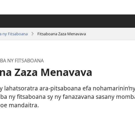
 ny Fitsaboana
Fitsaboana Zaza Menavava
A NY FITSABOANA
ana Zaza Menavava
ny lahatsoratra ara-pitsaboana efa nohamarinin’
a ny fitsaboana sy ny fanazavana sasany momba
hoe mandaitra.