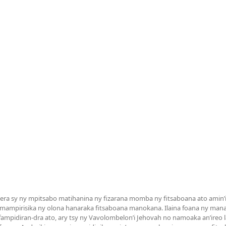
a sy ny mpitsabo matihanina ny fizarana momba ny fitsaboana ato amin’it
 mampirisika ny olona hanaraka fitsaboana manokana. Ilaina foana ny man
mpidiran-dra ato, ary tsy ny Vavolombelon’i Jehovah no namoaka an’ireo la