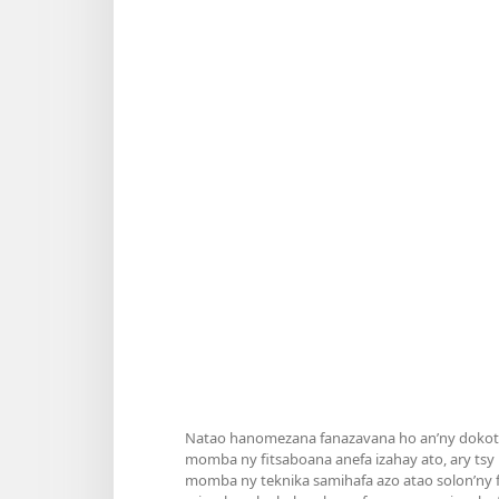
Natao hanomezana fanazavana ho an’ny dokoter
momba ny fitsaboana anefa izahay ato, ary tsy
momba ny teknika samihafa azo atao solon’ny fa