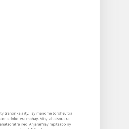
y tranonkala ity. Tsy manome torohevitra
atona dokotera mahay. Misy lahatsoratra
hatsoratra ireo. Anjaran’ilay mpitsabo ny