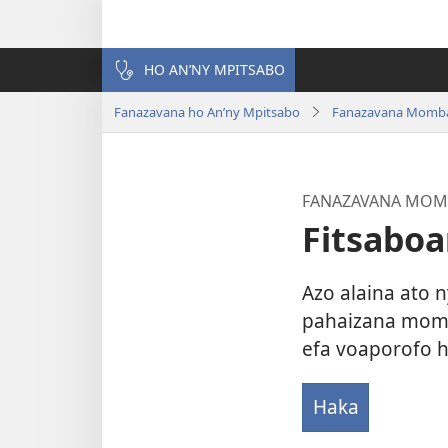
HO AN’NY MPITSABO
Fanazavana ho An’ny Mpitsabo
Fanazavana Momba
FANAZAVANA MOMB
Fitsabo
Azo alaina ato 
pahaizana momb
efa voaporofo 
Haka