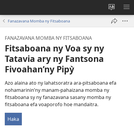
Hiova
HA
fiteny
Fanazavana Momba ny Fitsaboana
FANAZAVANA MOMBA NY FITSABOANA
Fitsaboana ny Voa sy ny
Tatavia ary ny Fantsona
Fivoahan’ny Pipỳ
Azo alaina ato ny lahatsoratra ara-pitsaboana efa
nohamarinin’ny manam-pahaizana momba ny
fitsaboana sy ny fanazavana sasany momba ny
fitsaboana efa voaporofo hoe mandaitra.
Haka