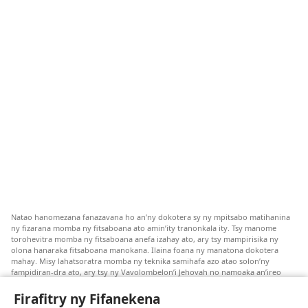
Natao hanomezana fanazavana ho an’ny dokotera sy ny mpitsabo matihanina
ny fizarana momba ny fitsaboana ato amin’ity tranonkala ity. Tsy manome
torohevitra momba ny fitsaboana anefa izahay ato, ary tsy mampirisika ny
olona hanaraka fitsaboana manokana. Ilaina foana ny manatona dokotera
mahay. Misy lahatsoratra momba ny teknika samihafa azo atao solon’ny
fampidiran-dra ato, ary tsy ny Vavolombelon’i Jehovah no namoaka an’ireo
lahatsoratra ireo. Anjaran’ilay mpitsabo ny miezaka mba haharaka ny
fanazavana nivoaka farany. Andraikiny ny miara-midinika amin’ny marary hoe
Firafitry ny Fifanekena
inona avy ny fitsaboana azo atao. Adidiny koa ny manampy ny marary hanao