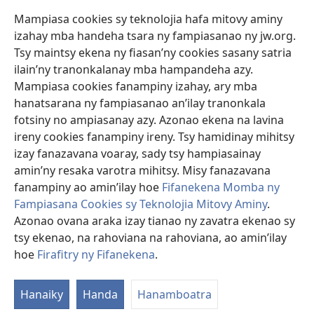
safidy mety amin’ny toe-pahasalamany sady manaja ny faniriany sy izay inoany.
Mampiasa cookies sy teknolojia hafa mitovy aminy
Mety tsy hety na tsy heken’ny marary sasany ny fomba fitsaboana sy teknika
voaresaka ato.
izahay mba handeha tsara ny fampiasanao ny jw.org.
Ho an’ny marary: Miresaha foana amin’ny dokoteranao na mpitsabo
Tsy maintsy ekena ny fiasan’ny cookies sasany satria
matihanina hafa, raha marary ianao ka mila torohevitra na te hahafantatra
ilain’ny tranonkalanay mba hampandeha azy.
momba ny fitsaboana iray. Manatòna dokotera raha mahatsiaro ho tsy
metimety ianao.
Mampiasa cookies fanampiny izahay, ary mba
hanatsarana ny fampiasanao an’ilay tranonkala
Ito fifanekena ito no mifehy an’izay mampiasa an’ity tranonkala ity.
fotsiny no ampiasanay azy. Azonao ekena na lavina
ireny cookies fanampiny ireny. Tsy hamidinay mihitsy
izay fanazavana voaray, sady tsy hampiasainay
amin’ny resaka varotra mihitsy. Misy fanazavana
Fisehony
fanampiny ao amin’ilay hoe
Fifanekena Momba ny
Fampiasana Cookies sy Teknolojia Mitovy Aminy
.
Azonao ovana araka izay tianao ny zavatra ekenao sy
tsy ekenao, na rahoviana na rahoviana, ao amin’ilay
Copyright
© 2026 Watch Tower Bible and Tract Society of Pennsylvania.
FIFANEKENA
|
FIFANEKENA MOMBA NY TSIAMBARATELO
|
FIRAFITRY
hoe
Firafitry ny Fifanekena
.
NY FIFANEKENA
Hanaiky
Handa
Hanamboatra