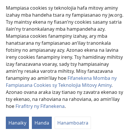
safidy mety amin’ny toe-pahasalamany sady manaja ny faniriany sy izay inoany.
Mampiasa cookies sy teknolojia hafa mitovy aminy
Mety tsy hety na tsy heken’ny marary sasany ny fomba fitsaboana sy teknika
voaresaka ato.
izahay mba handeha tsara ny fampiasanao ny jw.org.
Ho an’ny marary: Miresaha foana amin’ny dokoteranao na mpitsabo
Tsy maintsy ekena ny fiasan’ny cookies sasany satria
matihanina hafa, raha marary ianao ka mila torohevitra na te hahafantatra
ilain’ny tranonkalanay mba hampandeha azy.
momba ny fitsaboana iray. Manatòna dokotera raha mahatsiaro ho tsy
metimety ianao.
Mampiasa cookies fanampiny izahay, ary mba
hanatsarana ny fampiasanao an’ilay tranonkala
Ito fifanekena ito no mifehy an’izay mampiasa an’ity tranonkala ity.
fotsiny no ampiasanay azy. Azonao ekena na lavina
ireny cookies fanampiny ireny. Tsy hamidinay mihitsy
izay fanazavana voaray, sady tsy hampiasainay
amin’ny resaka varotra mihitsy. Misy fanazavana
Fisehony
fanampiny ao amin’ilay hoe
Fifanekena Momba ny
Fampiasana Cookies sy Teknolojia Mitovy Aminy
.
Azonao ovana araka izay tianao ny zavatra ekenao sy
tsy ekenao, na rahoviana na rahoviana, ao amin’ilay
Copyright
© 2026 Watch Tower Bible and Tract Society of Pennsylvania.
FIFANEKENA
|
FIFANEKENA MOMBA NY TSIAMBARATELO
|
FIRAFITRY
hoe
Firafitry ny Fifanekena
.
NY FIFANEKENA
Hanaiky
Handa
Hanamboatra