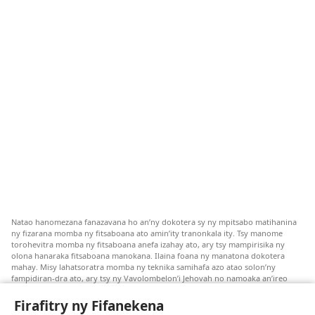
Natao hanomezana fanazavana ho an’ny dokotera sy ny mpitsabo matihanina
ny fizarana momba ny fitsaboana ato amin’ity tranonkala ity. Tsy manome
torohevitra momba ny fitsaboana anefa izahay ato, ary tsy mampirisika ny
olona hanaraka fitsaboana manokana. Ilaina foana ny manatona dokotera
mahay. Misy lahatsoratra momba ny teknika samihafa azo atao solon’ny
fampidiran-dra ato, ary tsy ny Vavolombelon’i Jehovah no namoaka an’ireo
lahatsoratra ireo. Anjaran’ilay mpitsabo ny miezaka mba haharaka ny
fanazavana nivoaka farany. Andraikiny ny miara-midinika amin’ny marary hoe
Firafitry ny Fifanekena
inona avy ny fitsaboana azo atao. Adidiny koa ny manampy ny marary hanao