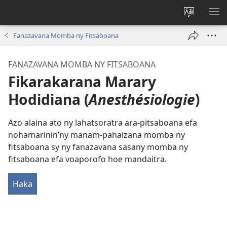
Hiova
HA
fiteny
Fanazavana Momba ny Fitsaboana
FANAZAVANA MOMBA NY FITSABOANA
Fikarakarana Marary
Hodidiana (
Anesthésiologie
)
Azo alaina ato ny lahatsoratra ara-pitsaboana efa
nohamarinin’ny manam-pahaizana momba ny
fitsaboana sy ny fanazavana sasany momba ny
fitsaboana efa voaporofo hoe mandaitra.
Haka