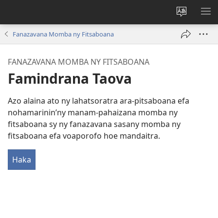
Hiova
HA
fiteny
Fanazavana Momba ny Fitsaboana
FANAZAVANA MOMBA NY FITSABOANA
Famindrana Taova
Azo alaina ato ny lahatsoratra ara-pitsaboana efa
nohamarinin’ny manam-pahaizana momba ny
fitsaboana sy ny fanazavana sasany momba ny
fitsaboana efa voaporofo hoe mandaitra.
Haka