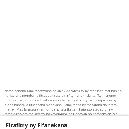
Natao hanomezana fanazavana ho an’ny dokotera sy ny mpitsabo matihanina
ny fizarana momba ny fitsaboana ato amin’ity tranonkala ity. Tsy manome
torohevitra momba ny fitsaboana anefa izahay ato, ary tsy mampirisika ny
olona hanaraka fitsaboana manokana. Ilaina foana ny manatona dokotera
mahay. Misy lahatsoratra momba ny teknika samihafa azo atao solon’ny
fampidiran-dra ato, ary tsy ny Vavolombelon’i Jehovah no namoaka an’ireo
lahatsoratra ireo. Anjaran’ilay mpitsabo ny miezaka mba haharaka ny
fanazavana nivoaka farany. Andraikiny ny miara-midinika amin’ny marary hoe
Firafitry ny Fifanekena
inona avy ny fitsaboana azo atao. Adidiny koa ny manampy ny marary hanao