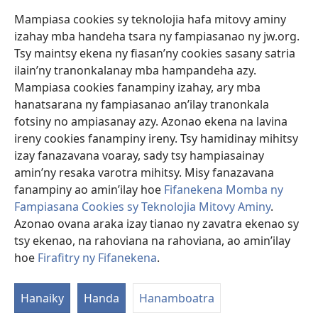
safidy mety amin’ny toe-pahasalamany sady manaja ny faniriany sy izay inoany.
Mampiasa cookies sy teknolojia hafa mitovy aminy
Mety tsy hety na tsy heken’ny marary sasany ny fomba fitsaboana sy teknika
voaresaka ato.
izahay mba handeha tsara ny fampiasanao ny jw.org.
Ho an’ny marary: Miresaha foana amin’ny dokoteranao na mpitsabo
Tsy maintsy ekena ny fiasan’ny cookies sasany satria
matihanina hafa, raha marary ianao ka mila torohevitra na te hahafantatra
ilain’ny tranonkalanay mba hampandeha azy.
momba ny fitsaboana iray. Manatòna dokotera raha mahatsiaro ho tsy
metimety ianao.
Mampiasa cookies fanampiny izahay, ary mba
hanatsarana ny fampiasanao an’ilay tranonkala
Ito fifanekena ito no mifehy an’izay mampiasa an’ity tranonkala ity.
fotsiny no ampiasanay azy. Azonao ekena na lavina
ireny cookies fanampiny ireny. Tsy hamidinay mihitsy
izay fanazavana voaray, sady tsy hampiasainay
amin’ny resaka varotra mihitsy. Misy fanazavana
Fisehony
fanampiny ao amin’ilay hoe
Fifanekena Momba ny
Fampiasana Cookies sy Teknolojia Mitovy Aminy
.
Azonao ovana araka izay tianao ny zavatra ekenao sy
tsy ekenao, na rahoviana na rahoviana, ao amin’ilay
Copyright
© 2026 Watch Tower Bible and Tract Society of Pennsylvania.
FIFANEKENA
|
FIFANEKENA MOMBA NY TSIAMBARATELO
|
FIRAFITRY
hoe
Firafitry ny Fifanekena
.
NY FIFANEKENA
Hanaiky
Handa
Hanamboatra