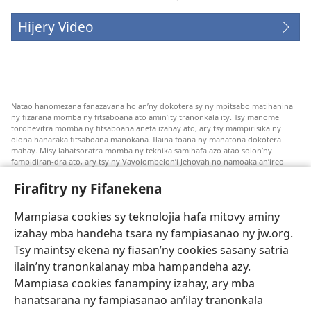
Hijery Video
Natao hanomezana fanazavana ho an’ny dokotera sy ny mpitsabo matihanina
ny fizarana momba ny fitsaboana ato amin’ity tranonkala ity. Tsy manome
torohevitra momba ny fitsaboana anefa izahay ato, ary tsy mampirisika ny
olona hanaraka fitsaboana manokana. Ilaina foana ny manatona dokotera
mahay. Misy lahatsoratra momba ny teknika samihafa azo atao solon’ny
fampidiran-dra ato, ary tsy ny Vavolombelon’i Jehovah no namoaka an’ireo
lahatsoratra ireo. Anjaran’ilay mpitsabo ny miezaka mba haharaka ny
fanazavana nivoaka farany. Andraikiny ny miara-midinika amin’ny marary hoe
Firafitry ny Fifanekena
inona avy ny fitsaboana azo atao. Adidiny koa ny manampy ny marary hanao
safidy mety amin’ny toe-pahasalamany sady manaja ny faniriany sy izay inoany.
Mampiasa cookies sy teknolojia hafa mitovy aminy
Mety tsy hety na tsy heken’ny marary sasany ny fomba fitsaboana sy teknika
voaresaka ato.
izahay mba handeha tsara ny fampiasanao ny jw.org.
Ho an’ny marary: Miresaha foana amin’ny dokoteranao na mpitsabo
Tsy maintsy ekena ny fiasan’ny cookies sasany satria
matihanina hafa, raha marary ianao ka mila torohevitra na te hahafantatra
ilain’ny tranonkalanay mba hampandeha azy.
momba ny fitsaboana iray. Manatòna dokotera raha mahatsiaro ho tsy
metimety ianao.
Mampiasa cookies fanampiny izahay, ary mba
hanatsarana ny fampiasanao an’ilay tranonkala
Ito fifanekena ito no mifehy an’izay mampiasa an’ity tranonkala ity.