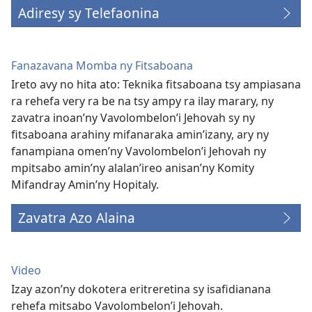
Adiresy sy Telefaonina
Fanazavana Momba ny Fitsaboana
Ireto avy no hita ato: Teknika fitsaboana tsy ampiasana
ra rehefa very ra be na tsy ampy ra ilay marary, ny
zavatra inoan’ny Vavolombelon’i Jehovah sy ny
fitsaboana arahiny mifanaraka amin’izany, ary ny
fanampiana omen’ny Vavolombelon’i Jehovah ny
mpitsabo amin’ny alalan’ireo anisan’ny Komity
Mifandray Amin’ny Hopitaly.
Zavatra Azo Alaina
Video
Izay azon’ny dokotera eritreretina sy isafidianana
rehefa mitsabo Vavolombelon’i Jehovah.