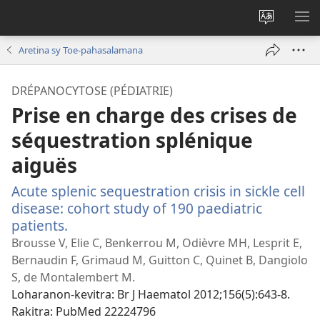
Hiova
HA
fiteny
Aretina sy Toe-pahasalamana
DRÉPANOCYTOSE (PÉDIATRIE)
Prise en charge des crises de
séquestration splénique
aiguës
Acute splenic sequestration crisis in sickle cell
disease: cohort study of 190 paediatric
patients.
(manokatra
rohy)
Brousse V, Elie C, Benkerrou M, Odièvre MH, Lesprit E,
Bernaudin F, Grimaud M, Guitton C, Quinet B, Dangiolo
S, de Montalembert M.
Loharanon-kevitra
‎: Br J Haematol 2012;156(5):643-8.
Rakitra
‎: PubMed 22224796