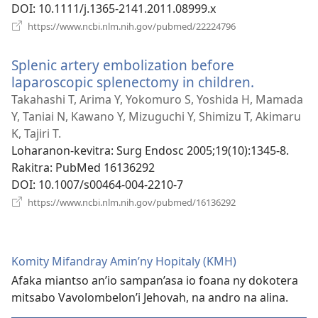
DOI
‎: 10.1111/j.1365-2141.2011.08999.x
(manokatra
https://www.ncbi.nlm.nih.gov/pubmed/22224796
rohy)
Splenic artery embolization before
laparoscopic splenectomy in children.
(manokat
rohy)
Takahashi T, Arima Y, Yokomuro S, Yoshida H, Mamada
Y, Taniai N, Kawano Y, Mizuguchi Y, Shimizu T, Akimaru
K, Tajiri T.
Loharanon-kevitra
‎: Surg Endosc 2005;19(10):1345-8.
Rakitra
‎: PubMed 16136292
DOI
‎: 10.1007/s00464-004-2210-7
(manokatra
https://www.ncbi.nlm.nih.gov/pubmed/16136292
rohy)
Komity Mifandray Amin’ny Hopitaly (KMH)
Afaka miantso an’io sampan’asa io foana ny dokotera
mitsabo Vavolombelon’i Jehovah, na andro na alina.