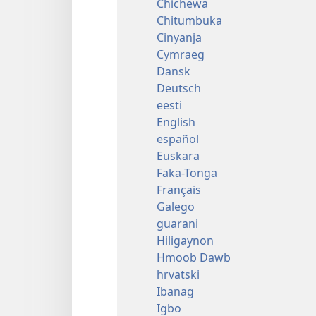
Chichewa
Chitumbuka
Cinyanja
Cymraeg
Dansk
Deutsch
eesti
English
español
Euskara
Faka-Tonga
Français
Galego
guarani
Hiligaynon
Hmoob Dawb
hrvatski
Ibanag
Igbo