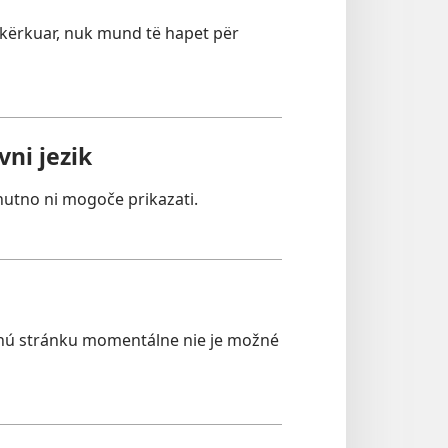
e kërkuar, nuk mund të hapet për
ni jezik
nutno ni mogoče prikazati.
nú stránku momentálne nie je možné