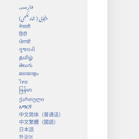
فارسی
پنجابی (شاہ مُکھی)
नेपाली
हिंदी
ਪੰਜਾਬੀ
ગુજરાતી
தமிழ்
తెలుగు
മലയാളം
ไทย
မြန်မာ
ქართული
አማርኛ
中文简体（普通话）
中文繁體（國語）
日本語
한국어