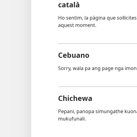
català
Ho sentim, la pàgina que sol·licite
aquest moment.
Cebuano
Sorry, wala pa ang page nga imon
Chichewa
Pepani, panopa simungathe kuon
mukufunali.