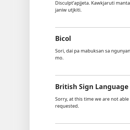
Disculptʼapjjeta. Kawkjarutï mant
janiw utjkiti.
Bicol
Sori, dai pa mabuksan sa ngunya
mo.
British Sign Language
Sorry, at this time we are not able
requested.