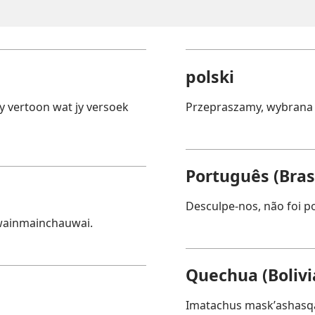
polski
y vertoon wat jy versoek
Przepraszamy, wybrana 
Português (Brasi
Desculpe-nos, não foi pos
wainmainchauwai.
Quechua (Bolivi
Imatachus maskʼashasqa