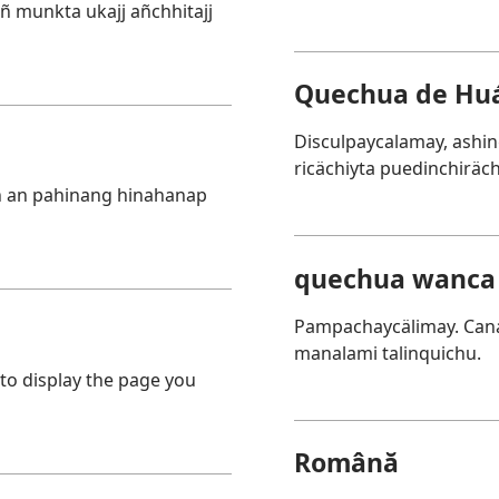
añ munkta ukajj añchhitajj
Quechua de Huá
Disculpaycalamay, ashi
ricächiyta puedinchiräc
n an pahinang hinahanap
quechua wanca
Pampachaycälimay. Cana
manalami talinquichu.
 to display the page you
Română