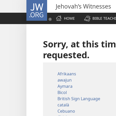
JW.ORG
Jehovah’s Witnesses
HOME
BIBLE TEACH
Sorry, at this ti
requested.
Afrikaans
awajun
Aymara
Bicol
British Sign Language
català
Cebuano