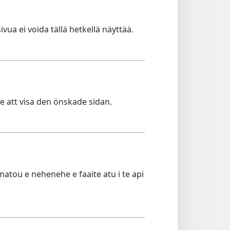
ivua ei voida tällä hetkellä näyttää.
te att visa den önskade sidan.
 matou e nehenehe e faaite atu i te api