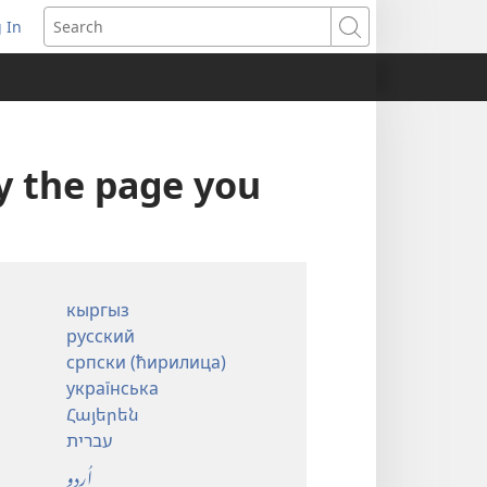
 In
pens
Search
ew
ndow)
ay the page you
кыргыз
русский
српски (ћирилица)
українська
Հայերեն
עברית
اُردو