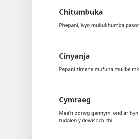
Chitumbuka
Phepani, ivyo mukukhumba pasono
Cinyanja
Pepani zimene mufuna mulibe m’ci
Cymraeg
Mae’n ddrwg gennym, ond ar hyn 
tudalen y dewisoch chi.