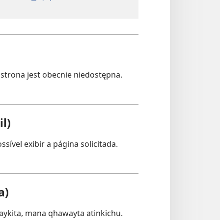
strona jest obecnie niedostępna.
l)
sível exibir a página solicitada.
a)
ykita, mana qhawayta atinkichu.