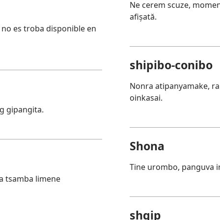
Ne cerem scuze, momenta
afișată.
s no es troba disponible en
shipibo-conibo
Nonra atipanyamake, ra
oinkasai.
g gipangita.
Shona
Tine urombo, panguva in
a tsamba limene
shqip