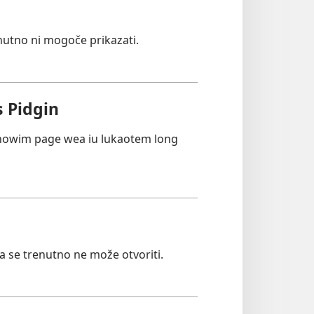
nutno ni mogoče prikazati.
 Pidgin
showim page wea iu lukaotem long
ca se trenutno ne može otvoriti.