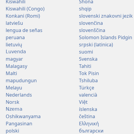
Kiswahili
Shona
Kiswahili (Congo)
shqip
Konkani (Romi)
slovenski znakovni jezik
latviešu
slovenčina
lengua de señas
slovenščina
peruana
Solomon Islands Pidgin
lietuvių
srpski (latinica)
suomi
Luvenda
magyar
Svenska
Malagasy
Tahiti
Malti
Tok Pisin
mapudungun
Tshiluba
Melayu
Türkçe
Nederlands
valencià
Norsk
Việt
íslenska
Nzema
Oshikwanyama
čeština
Pangasinan
Ελληνική
polski
български