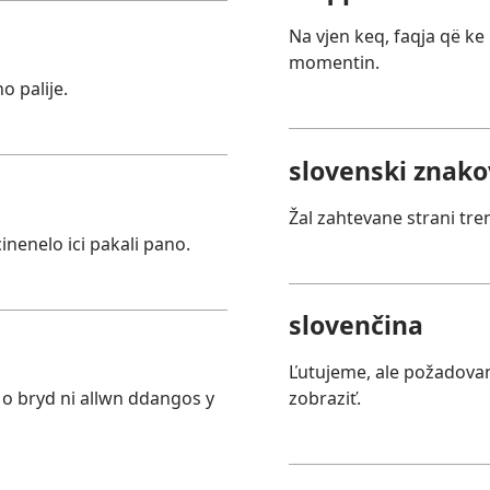
Na vjen keq, faqja që k
momentin.
 palije.
slovenski znakov
Žal zahtevane strani tre
nenelo ici pakali pano.
slovenčina
Ľutujeme, ale požadova
o bryd ni allwn ddangos y
zobraziť.