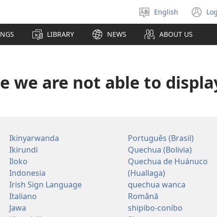
English
Log
Select
(o
language
n
INGS
LIBRARY
NEWS
ABOUT US
wi
me we are not able to displ
Ikinyarwanda
Português (Brasil)
Ikirundi
Quechua (Bolivia)
Iloko
Quechua de Huánuco
Indonesia
(Huallaga)
Irish Sign Language
quechua wanca
Italiano
Română
Jawa
shipibo-conibo