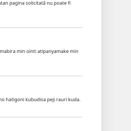
n pagina solicitată nu poate fi
mabira min ointi atipanyamake min
o hatigoni kubudisa peji rauri kuda.