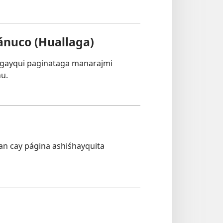
nuco (Huallaga)
ngayqui paginataga manarajmi
hu.
n cay página ashiśhayquita