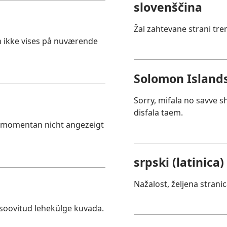
slovenščina
Žal zahtevane strani tre
an ikke vises på nuværende
Solomon Islands
Sorry, mifala no savve 
disfala taem.
e momentan nicht angezeigt
srpski (latinica)
Nažalost, željena strani
 soovitud lehekülge kuvada.