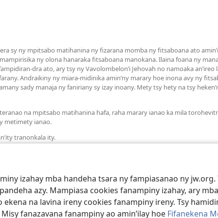
a sy ny mpitsabo matihanina ny fizarana momba ny fitsaboana ato amin’it
 mampirisika ny olona hanaraka fitsaboana manokana. Ilaina foana ny man
mpidiran-dra ato, ary tsy ny Vavolombelon’i Jehovah no namoaka an’ireo la
arany. Andraikiny ny miara-midinika amin’ny marary hoe inona avy ny fit
many sady manaja ny faniriany sy izay inoany. Mety tsy hety na tsy heken
teranao na mpitsabo matihanina hafa, raha marary ianao ka mila torohevit
y metimety ianao.
’ity tranonkala ity.
aminy izahay mba handeha tsara ny fampiasanao ny jw.org. 
mpandeha azy. Mampiasa cookies fanampiny izahay, ary mba
 ekena na lavina ireny cookies fanampiny ireny. Tsy hamidin
. Misy fanazavana fanampiny ao amin’ilay hoe
Fifanekena M