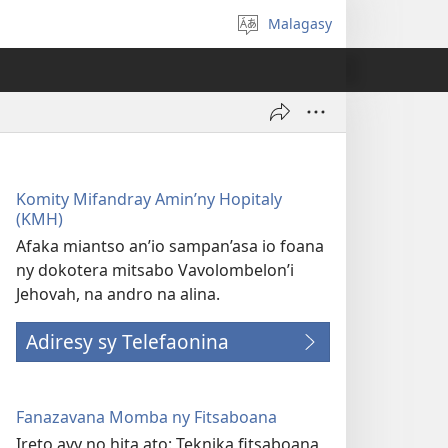
Malagasy
Hifidy
fiteny
Komity Mifandray Amin’ny Hopitaly
(KMH)
Afaka miantso an’io sampan’asa io foana
ny dokotera mitsabo Vavolombelon’i
Jehovah, na andro na alina.
Adiresy sy Telefaonina
Fanazavana Momba ny Fitsaboana
Ireto avy no hita ato: Teknika fitsaboana