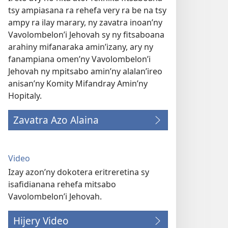
tsy ampiasana ra rehefa very ra be na tsy
ampy ra ilay marary, ny zavatra inoan’ny
Vavolombelon’i Jehovah sy ny fitsaboana
arahiny mifanaraka amin’izany, ary ny
fanampiana omen’ny Vavolombelon’i
Jehovah ny mpitsabo amin’ny alalan’ireo
anisan’ny Komity Mifandray Amin’ny
Hopitaly.
Zavatra Azo Alaina
Video
Izay azon’ny dokotera eritreretina sy
isafidianana rehefa mitsabo
Vavolombelon’i Jehovah.
Hijery Video