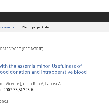
asalamana
Chirurgie générale
RMÉDIAIRE (PÉDIATRIE)
with thalassemia minor. Usefulness of
lood donation and intraoperative blood
de Vicente J, de la Rua A, Larrea A.
ol 2007;73(5):323-6.
(manokatra
529923
rohy)