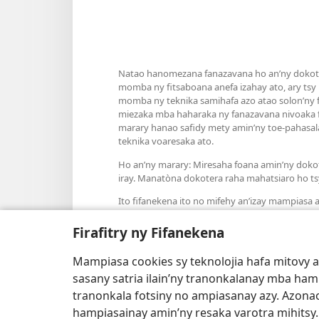
Natao hanomezana fanazavana ho an’ny dokoter
momba ny fitsaboana anefa izahay ato, ary tsy
momba ny teknika samihafa azo atao solon’ny fa
miezaka mba haharaka ny fanazavana nivoaka f
marary hanao safidy mety amin’ny toe-pahasala
teknika voaresaka ato.
Ho an’ny marary: Miresaha foana amin’ny doko
iray. Manatòna dokotera raha mahatsiaro ho ts
Ito fifanekena ito no mifehy an’izay mampiasa an
Firafitry ny Fifanekena
Mampiasa cookies sy teknolojia hafa mitovy 
Fisehony
sasany satria ilain’ny tranonkalanay mba ha
tranonkala fotsiny no ampiasanay azy. Azonao
hampiasainay amin’ny resaka varotra mihitsy