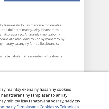
y tranonkala ity. Tsy manome torohevitra
atona dokotera mahay. Misy lahatsoratra
hatsoratra ireo. Anjaran’ilay mpitsabo ny
saboana azo atao. Adidiny koa ny manampy ny
’ny marary sasany ny fomba fitsaboana sy
ra na te hahafantatra momba ny fitsaboana
Tsy maintsy ekena ny fiasan’ny cookies
 hanatsarana ny fampiasanao an’ilay
ay mihitsy izay fanazavana voaray, sady tsy
omba ny Fampiasana Cookies sy Teknolojia