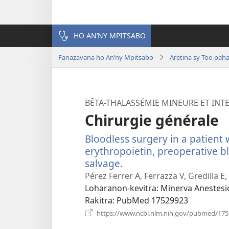
HO AN’NY MPITSABO
Fanazavana ho An’ny Mpitsabo
Aretina sy Toe-pah
BÊTA-THALASSÉMIE MINEURE ET INTE
Chirurgie générale
Bloodless surgery in a patient 
erythropoietin, preoperative b
salvage.
(manokatra
rohy)
Pérez Ferrer A, Ferrazza V, Gredilla E, 
Loharanon-kevitra
‎: Minerva Anestesi
Rakitra
‎: PubMed 17529923
https://www.ncbi.nlm.nih.gov/pubmed/17