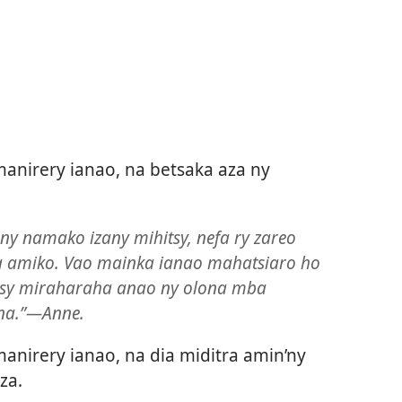
nirery ianao, na betsaka aza ny
y namako izany mihitsy, nefa ry zareo
ha amiko. Vao mainka ianao mahatsiaro ho
tsy miraharaha anao ny olona mba
ana.”—Anne.
nirery ianao, na dia miditra amin’ny
za.