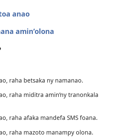
 toa anao
ana amin’olona
?
nao, raha betsaka ny namanao.
ao, raha miditra amin’ny tranonkala
nao, raha afaka mandefa SMS foana.
anao, raha mazoto manampy olona.