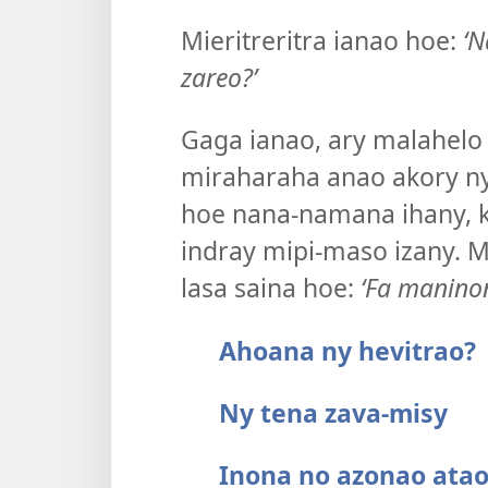
Mieritreritra ianao hoe:
‘N
zareo?’
Gaga ianao, ary malahelo 
miraharaha anao akory n
hoe nana-namana ihany, ka
indray mipi-maso izany. M
lasa saina hoe:
‘Fa manino
Ahoana ny hevitrao?
Ny tena zava-misy
Inona no azonao atao