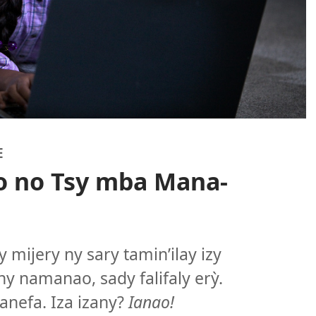
E
o no Tsy mba Mana-
y mijery ny sary tamin’ilay izy
ny namanao, sady falifaly erỳ.
anefa. Iza izany?
Ianao!