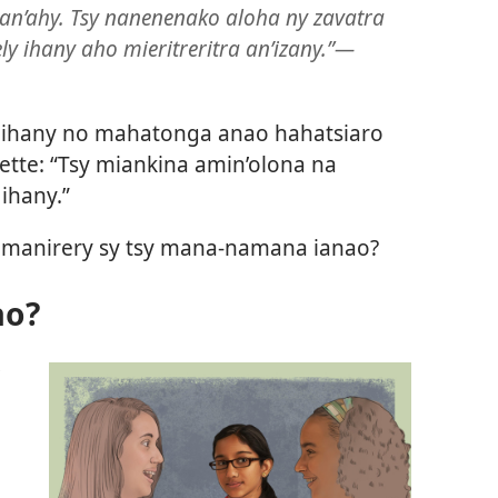
an’ahy. Tsy nanenenako aloha ny zavatra
ly ihany aho mieritreritra an’izany.”—
ihany no mahatonga anao hahatsiaro
nette: “Tsy miankina amin’olona na
 ihany.”
 manirery sy tsy mana-namana ianao?
ao?