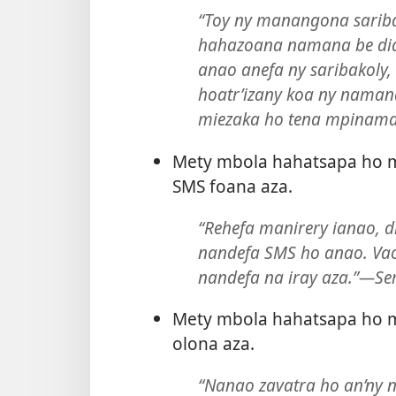
“Toy ny manangona sariba
hahazoana namana be dia b
anao anefa ny saribakoly,
hoatr’izany koa ny namana
miezaka ho tena mpinama
Mety mbola hahatsapa ho m
SMS foana aza.
“Rehefa manirery ianao, d
nandefa SMS ho anao. Vao 
nandefa na iray aza.”—Se
Mety mbola hahatsapa ho 
olona aza.
“Nanao zavatra ho an’ny 