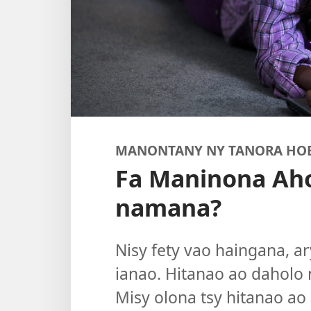
MANONTANY NY TANORA HO
Fa Maninona Ah
namana?
Nisy fety vao haingana, ar
ianao. Hitanao ao daholo 
Misy olona tsy hitanao ao 