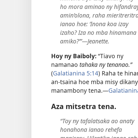
ho mora aminao ny hifandra
amin’olona, raha mieritreritr
ianao hoe: ‘Inona koa izay
izaho? Iza no mba hinamana
amiko?’”—Jeanette.
Hoy ny Baiboly:
“Tiavo ny
namanao
tahaka ny tenanao.”
(
Galatianina 5:14
) Raha te hin
an-tsaina hoe mba misy dikany
manambony tena.—
Galatianina
Aza mitsetra tena.
“Toy ny tafalatsaka ao anaty
honahona ianao rehefa