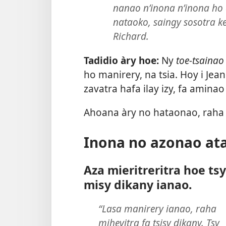
nanao n’inona n’inona ho 
nataoko, saingy sosotra ke
Richard.
Tadidio àry hoe:
Ny
toe-tsainao
ho manirery, na tsia. Hoy i Jea
zavatra hafa ilay izy, fa aminao
Ahoana àry no hataonao, raha
Inona no azonao at
Aza mieritreritra hoe tsy
misy dikany ianao.
“Lasa manirery ianao, raha
mihevitra fa tsisy dikany. Tsy