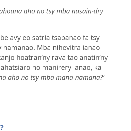
ahoana aho no tsy mba nasain-dry
be avy eo satria tsapanao fa tsy
y namanao. Mba nihevitra ianao
njo hoatran’ny rava tao anatin’ny
ahatsiaro ho manirery ianao, ka
na aho no tsy mba mana-namana?’
?