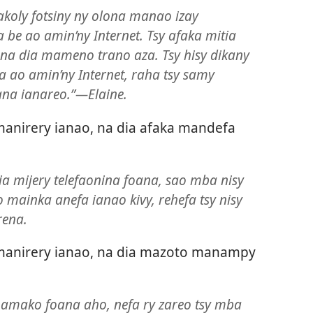
koly fotsiny ny olona manao izay
e ao amin’ny Internet. Tsy afaka mitia
 na dia mameno trano aza. Tsy hisy dikany
 ao amin’ny Internet, raha tsy samy
na ianareo.”—Elaine.
anirery ianao, na dia afaka mandefa
ia mijery telefaonina foana, sao mba nisy
mainka anefa ianao kivy, rehefa tsy nisy
rena.
manirery ianao, na dia mazoto manampy
namako foana aho, nefa ry zareo tsy mba