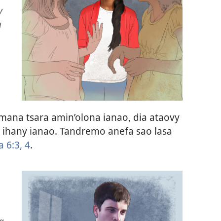
y
a
amana tsara amin’olona ianao, dia ataovy
 ihany ianao. Tandremo anefa sao lasa
 6:3, 4
.