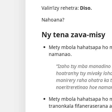
Valin’izy rehetra:
Diso.
Nahoana?
Ny tena zava-misy
Mety mbola hahatsapa ho ma
namanao.
“Izaho tsy mba manadino n
hoatran’ny tsy mivaky lo
manirery raha ohatra ka 
noeritreretinao hoe nam
Mety mbola hahatsapa ho ma
tranonkala fifaneraserana a