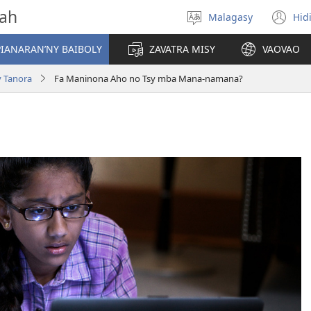
vah
Malagasy
Hid
Hifidy
(m
fiteny
ro
IANARAN’NY BAIBOLY
ZAVATRA MISY
VAOVAO
 Tanora
Fa Maninona Aho no Tsy mba Mana-namana?