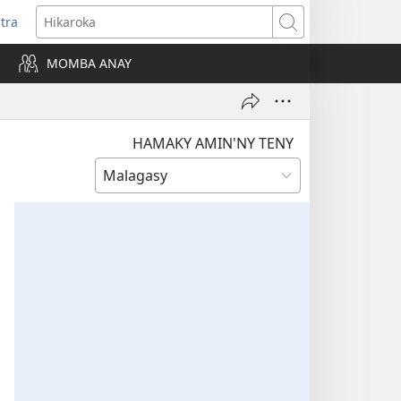
itra
anokatra
Hikaroka
hy)
MOMBA ANAY
HAMAKY AMIN'NY TENY