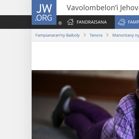
JW.ORG
Vavolombelon’i Jeho
FANDRAISANA
FAMP
Fampianaran’ny Baiboly
Tanora
Manontany ny