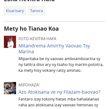
Kisarisary
Tanora
Mety ho Tianao Koa
FOTO-KEVITRA HAFA
Mitandrema Amin’ny Vaovao Tsy
Marina
Miparitaka be ny vaovao amboamboarina sy
ny tatitra diso ary ny tsaho tsy marim-pototra,
ka mety hisy vokany ratsy aminao.
MIFOHAZA!
Azo Atokisana ve ny Filazam-baovao?
Fantaro izay tokony hatao mba hahalalanao
raha azo atokisana izay vaovao henonao sy