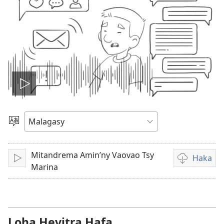
Handefa
video
Hifidy
Fiteny
Mitandrema Amin’ny Vaovao Tsy
Haka
Handefa
Fandikana
Marina
video
Loha Hevitra Hafa