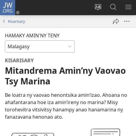
JW.ORG
Hiditra
(manokatra
Hiova
Fikaroha
HA
rohy)
fiteny
ato
Kisarisary
Amin’ny
JW.ORG
HAMAKY AMIN'NY TENY
KISARISARY
Mitandrema Amin’ny Vaovao
Tsy Marina
Be loatra ny vaovao henontsika amin’izao. Ahoana no
ahafantarana hoe iza amin’ireny no marina? Misy
torohevitra vitsivitsy hanampy anao hanamarina ny
fanazavana henonao ato.