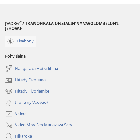
®
JW.ORG
/ TRANONKALA OFISIALIN’NY VAVOLOMBELON’I
JEHOVAH
Fisehony
Rohy Ilaina
Hangataka Hotsidihina
Hitady Fivoriana
(manokatra
rohy)
Hitady Fivoriambe
(manokatra
rohy)
Inona ny Vaovao?
Video
Video Misy Feo Manazava Sary
Hikaroka