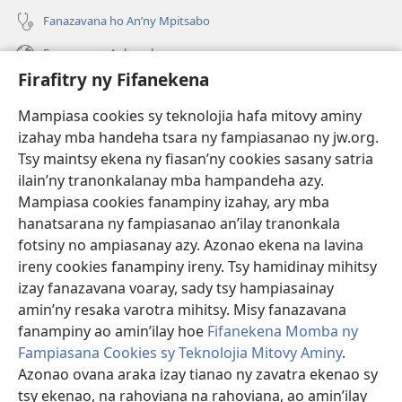
Fanazavana ho An’ny Mpitsabo
Fanazavana Ankapobeny
Firafitry ny Fifanekena
Fanampiana
Mampiasa cookies sy teknolojia hafa mitovy aminy
Fanomezana
izahay mba handeha tsara ny fampiasanao ny jw.org.
(manokatra
rohy)
Tsy maintsy ekena ny fiasan’ny cookies sasany satria
ilain’ny tranonkalanay mba hampandeha azy.
FITEHIRIZAM-BOKIN’NY Vavolombelon’i Jehovah
(manokatra
Mampiasa cookies fanampiny izahay, ary mba
rohy)
®
JW Hub
hanatsarana ny fampiasanao an’ilay tranonkala
(manokatra
fotsiny no ampiasanay azy. Azonao ekena na lavina
rohy)
®
JW Library
ireny cookies fanampiny ireny. Tsy hamidinay mihitsy
izay fanazavana voaray, sady tsy hampiasainay
®
Watchtower Library
amin’ny resaka varotra mihitsy. Misy fanazavana
fanampiny ao amin’ilay hoe
Fifanekena Momba ny
Fampiasana Cookies sy Teknolojia Mitovy Aminy
.
Azonao ovana araka izay tianao ny zavatra ekenao sy
tsy ekenao, na rahoviana na rahoviana, ao amin’ilay
Copyright
© 2026 Watch Tower Bible and Tract Society of Pennsylvania.