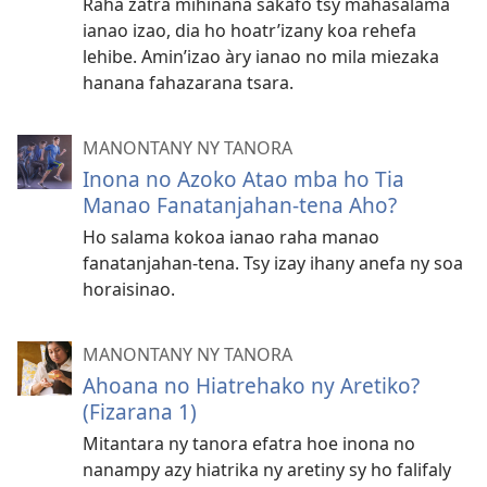
Raha zatra mihinana sakafo tsy mahasalama
ianao izao, dia ho hoatr’izany koa rehefa
lehibe. Amin’izao àry ianao no mila miezaka
hanana fahazarana tsara.
MANONTANY NY TANORA
Inona no Azoko Atao mba ho Tia
Manao Fanatanjahan-tena Aho?
Ho salama kokoa ianao raha manao
fanatanjahan-tena. Tsy izay ihany anefa ny soa
horaisinao.
MANONTANY NY TANORA
Ahoana no Hiatrehako ny Aretiko?
(Fizarana 1)
Mitantara ny tanora efatra hoe inona no
nanampy azy hiatrika ny aretiny sy ho falifaly