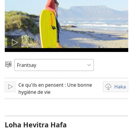
Handefa
video
Hifidy
Fiteny
Ce qu'ils en pensent : Une bonne
Haka
Handefa
Fandikana
hygiène de vie
video
Loha Hevitra Hafa