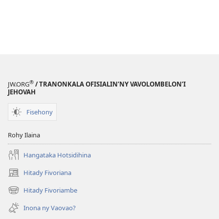
®
JW.ORG
/ TRANONKALA OFISIALIN’NY VAVOLOMBELON’I
JEHOVAH
Fisehony
Rohy Ilaina
Hangataka Hotsidihina
Hitady Fivoriana
(manokatra
rohy)
Hitady Fivoriambe
(manokatra
rohy)
Inona ny Vaovao?