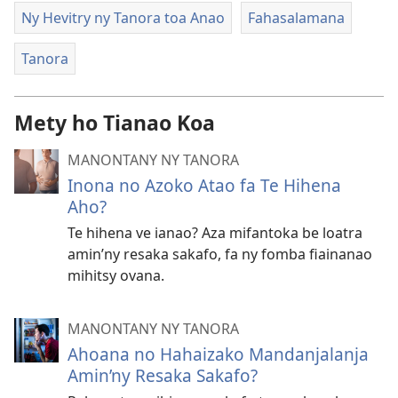
Ny Hevitry ny Tanora toa Anao
Fahasalamana
Tanora
Mety ho Tianao Koa
MANONTANY NY TANORA
Inona no Azoko Atao fa Te Hihena
Aho?
Te hihena ve ianao? Aza mifantoka be loatra
amin’ny resaka sakafo, fa ny fomba fiainanao
mihitsy ovana.
MANONTANY NY TANORA
Ahoana no Hahaizako Mandanjalanja
Amin’ny Resaka Sakafo?