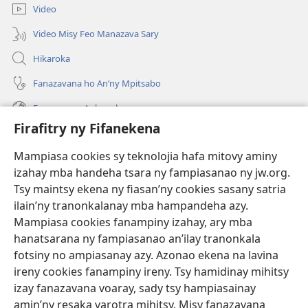
Video
Video Misy Feo Manazava Sary
Hikaroka
Fanazavana ho An’ny Mpitsabo
Fanazavana Ankapobeny
Firafitry ny Fifanekena
Fanampiana
Mampiasa cookies sy teknolojia hafa mitovy aminy
Fanomezana
izahay mba handeha tsara ny fampiasanao ny jw.org.
(manokatra
rohy)
Tsy maintsy ekena ny fiasan’ny cookies sasany satria
ilain’ny tranonkalanay mba hampandeha azy.
FITEHIRIZAM-BOKIN’NY Vavolombelon’i Jehovah
(manokatra
Mampiasa cookies fanampiny izahay, ary mba
rohy)
®
JW Hub
hanatsarana ny fampiasanao an’ilay tranonkala
(manokatra
fotsiny no ampiasanay azy. Azonao ekena na lavina
rohy)
®
JW Library
ireny cookies fanampiny ireny. Tsy hamidinay mihitsy
izay fanazavana voaray, sady tsy hampiasainay
®
Watchtower Library
amin’ny resaka varotra mihitsy. Misy fanazavana