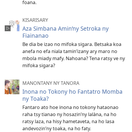
foana.
KISARISARY
Aza Simbana Amin’ny Setroka ny
Fiainanao
Be dia be izao no mifoka sigara. Betsaka koa
anefa no efa niala tamin’izany ary maro no
mbola miady mafy. Nahoana? Tena ratsy ve ny
mifoka sigara?
MANONTANY NY TANORA
Inona no Tokony ho Fantatro Momba
ny Toaka?
Fantaro ato hoe inona no tokony hataonao
raha tsy tianao ny hosazin’ny lalàna, na ho
ratsy laza, na hisy hametaveta, na ho lasa
andevozin’ny toaka, na ho faty.