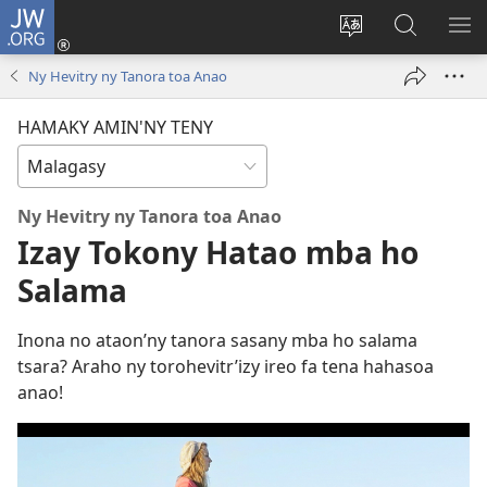
JW.ORG
Hiditra
(manokatra
Hiova
Fikaroha
HA
rohy)
fiteny
ato
Ny Hevitry ny Tanora toa Anao
Amin’ny
JW.ORG
HAMAKY AMIN'NY TENY
Ny Hevitry ny Tanora toa Anao
Izay Tokony Hatao mba ho
Salama
Inona no ataon’ny tanora sasany mba ho salama
tsara? Araho ny torohevitr’izy ireo fa tena hahasoa
anao!