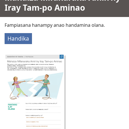
Iray Tam-po Aminao
Fampiasana hanampy anao handamina olana.
Handika