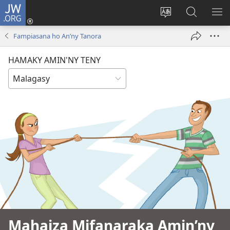
JW.ORG
Hiditra
(manokatra
Hiova
Fikaroha
HA
rohy)
fiteny
ato
Fampiasana ho An’ny Tanora
Amin’ny
JW.ORG
HAMAKY AMIN'NY TENY
Mahaiza Mifanaraka Amin’ny