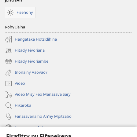
Fisehony
Rohy Ilaina
Hangataka Hotsidihina
Hitady Fivoriana
(manokatra
rohy)
Hitady Fivoriambe
(manokatra
rohy)
Inona ny Vaovao?
Video
Video Misy Feo Manazava Sary
Hikaroka
Fanazavana ho An’ny Mpitsabo
Fanazavana Ankapobeny
Firafitry ny Fifanekena