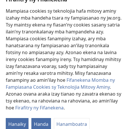
Fanampiana
Mampiasa cookies sy teknolojia hafa mitovy aminy
Fanomezana
izahay mba handeha tsara ny fampiasanao ny jw.org.
(manokatra
rohy)
Tsy maintsy ekena ny fiasan’ny cookies sasany satria
ilain’ny tranonkalanay mba hampandeha azy.
FITEHIRIZAM-BOKIN’NY Vavolombelon’i Jehovah
(manokatra
Mampiasa cookies fanampiny izahay, ary mba
rohy)
®
JW Hub
hanatsarana ny fampiasanao an’ilay tranonkala
(manokatra
fotsiny no ampiasanay azy. Azonao ekena na lavina
rohy)
®
JW Library
ireny cookies fanampiny ireny. Tsy hamidinay mihitsy
izay fanazavana voaray, sady tsy hampiasainay
®
Watchtower Library
amin’ny resaka varotra mihitsy. Misy fanazavana
fanampiny ao amin’ilay hoe
Fifanekena Momba ny
Fampiasana Cookies sy Teknolojia Mitovy Aminy
.
Azonao ovana araka izay tianao ny zavatra ekenao sy
Copyright
© 2026 Watch Tower Bible and Tract Society of Pennsylvania.
tsy ekenao, na rahoviana na rahoviana, ao amin’ilay
FIFANEKENA
|
FIFANEKENA MOMBA NY TSIAMBARATELO
|
FIRAFITRY
hoe
Firafitry ny Fifanekena
.
NY FIFANEKENA
Hanaiky
Handa
Hanamboatra