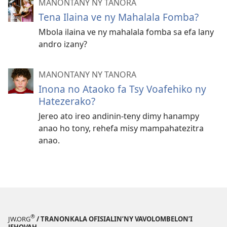
MANONTANY NY TANORA
Tena Ilaina ve ny Mahalala Fomba?
Mbola ilaina ve ny mahalala fomba sa efa lany
andro izany?
MANONTANY NY TANORA
Inona no Ataoko fa Tsy Voafehiko ny
Hatezerako?
Jereo ato ireo andinin-teny dimy hanampy
anao ho tony, rehefa misy mampahatezitra
anao.
®
JW.ORG
/ TRANONKALA OFISIALIN’NY VAVOLOMBELON’I
JEHOVAH