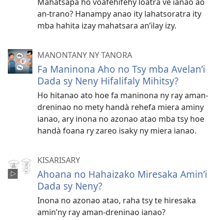
Mahatsapa ho voafehifehy loatra ve ianao ao
an-trano? Hanampy anao ity lahatsoratra ity
mba hahita izay mahatsara an’ilay izy.
MANONTANY NY TANORA
Fa Maninona Aho no Tsy mba Avelan’i
Dada sy Neny Hifalifaly Mihitsy?
Ho hitanao ato hoe fa maninona ny ray aman-
dreninao no mety handà rehefa miera aminy
ianao, ary inona no azonao atao mba tsy hoe
handà foana ry zareo isaky ny miera ianao.
KISARISARY
Ahoana no Hahaizako Miresaka Amin’i
Dada sy Neny?
Inona no azonao atao, raha tsy te hiresaka
amin’ny ray aman-dreninao ianao?