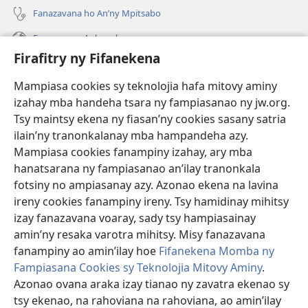
Fanazavana ho An’ny Mpitsabo
Fanazavana Ankapobeny
Firafitry ny Fifanekena
Fanampiana
Mampiasa cookies sy teknolojia hafa mitovy aminy
Fanomezana
izahay mba handeha tsara ny fampiasanao ny jw.org.
(manokatra
rohy)
Tsy maintsy ekena ny fiasan’ny cookies sasany satria
ilain’ny tranonkalanay mba hampandeha azy.
FITEHIRIZAM-BOKIN’NY Vavolombelon’i Jehovah
(manokatra
Mampiasa cookies fanampiny izahay, ary mba
rohy)
®
JW Hub
hanatsarana ny fampiasanao an’ilay tranonkala
(manokatra
fotsiny no ampiasanay azy. Azonao ekena na lavina
rohy)
®
JW Library
ireny cookies fanampiny ireny. Tsy hamidinay mihitsy
izay fanazavana voaray, sady tsy hampiasainay
®
Watchtower Library
amin’ny resaka varotra mihitsy. Misy fanazavana
fanampiny ao amin’ilay hoe
Fifanekena Momba ny
Fampiasana Cookies sy Teknolojia Mitovy Aminy
.
Azonao ovana araka izay tianao ny zavatra ekenao sy
Copyright
© 2026 Watch Tower Bible and Tract Society of Pennsylvania.
tsy ekenao, na rahoviana na rahoviana, ao amin’ilay