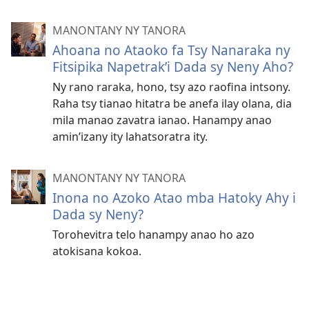
MANONTANY NY TANORA
Ahoana no Ataoko fa Tsy Nanaraka ny
Fitsipika Napetrak’i Dada sy Neny Aho?
Ny rano raraka, hono, tsy azo raofina intsony.
Raha tsy tianao hitatra be anefa ilay olana, dia
mila manao zavatra ianao. Hanampy anao
amin’izany ity lahatsoratra ity.
MANONTANY NY TANORA
Inona no Azoko Atao mba Hatoky Ahy i
Dada sy Neny?
Torohevitra telo hanampy anao ho azo
atokisana kokoa.