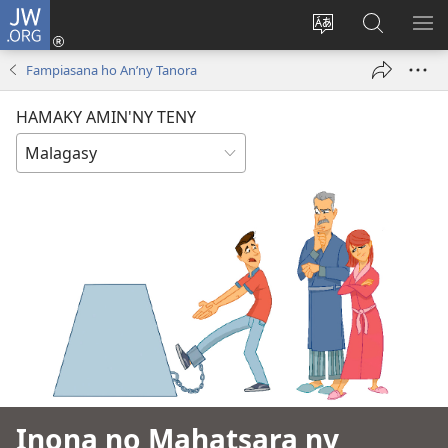
JW.ORG
Hiditra
(manokatra
Hiova
Fikaroha
HA
rohy)
fiteny
ato
Fampiasana ho An’ny Tanora
Amin’ny
JW.ORG
HAMAKY AMIN'NY TENY
Inona no Mahatsara ny