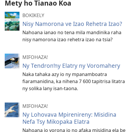
Mety ho Tianao Koa
BOKIKELY
Nisy Namorona ve Izao Rehetra Izao?
Nahoana ianao no tena mila mandinika raha
nisy namorona izao rehetra izao na tsia?
MIFOHAZA!
Ny Tendron’ny Elatry ny Voromahery
Naka tahaka azy io ny mpanamboatra
fiaramanidina, ka nihena 7 600 tapitrisa litatra
ny solika lany isan-taona.
MIFOHAZA!
Ny Lohovava Mpirenireny: Misidina
Nefa Tsy Mikopaka Elatra
Nahoana io vorona io no afaka misidina ela be