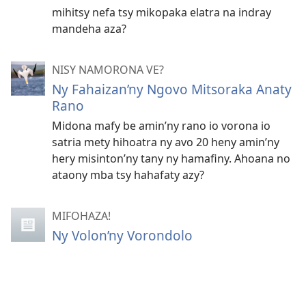
mihitsy nefa tsy mikopaka elatra na indray
mandeha aza?
NISY NAMORONA VE?
Ny Fahaizan’ny Ngovo Mitsoraka Anaty
Rano
Midona mafy be amin’ny rano io vorona io
satria mety hihoatra ny avo 20 heny amin’ny
hery misinton’ny tany ny hamafiny. Ahoana no
ataony mba tsy hahafaty azy?
MIFOHAZA!
Ny Volon’ny Vorondolo