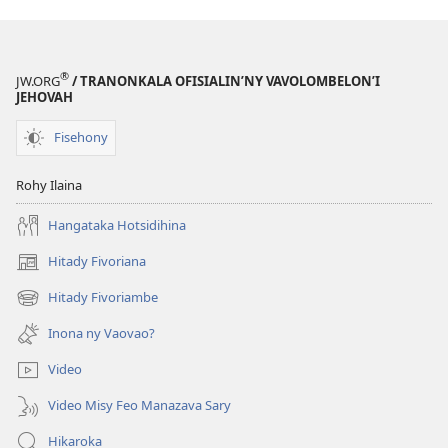
®
JW.ORG
/ TRANONKALA OFISIALIN’NY VAVOLOMBELON’I
JEHOVAH
Fisehony
Rohy Ilaina
Hangataka Hotsidihina
Hitady Fivoriana
(manokatra
rohy)
Hitady Fivoriambe
(manokatra
rohy)
Inona ny Vaovao?
Video
Video Misy Feo Manazava Sary
Hikaroka