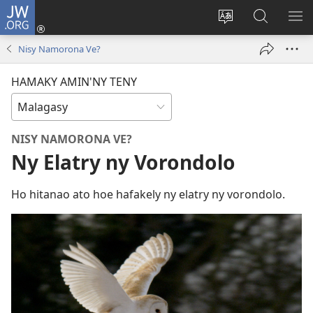
JW.ORG
Hiditra
(manokatra
Hiova
Fikaroha
HA
rohy)
fiteny
ato
Nisy Namorona Ve?
Amin’ny
JW.ORG
HAMAKY AMIN'NY TENY
NISY NAMORONA VE?
Ny Elatry ny Vorondolo
Ho hitanao ato hoe hafakely ny elatry ny vorondolo.