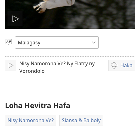
Handefa
video
Hifidy
Fiteny
Nisy Namorona Ve? Ny Elatry ny
Haka
Handefa
Fandikana
Vorondolo
video
Loha Hevitra Hafa
Nisy Namorona Ve?
Siansa & Baiboly