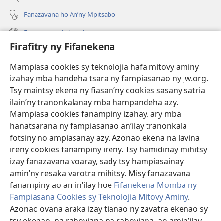
Fanazavana ho An’ny Mpitsabo
Fanazavana Ankapobeny
Firafitry ny Fifanekena
Fanampiana
Mampiasa cookies sy teknolojia hafa mitovy aminy
Fanomezana
izahay mba handeha tsara ny fampiasanao ny jw.org.
(manokatra
rohy)
Tsy maintsy ekena ny fiasan’ny cookies sasany satria
ilain’ny tranonkalanay mba hampandeha azy.
FITEHIRIZAM-BOKIN’NY Vavolombelon’i Jehovah
(manokatra
Mampiasa cookies fanampiny izahay, ary mba
rohy)
®
JW Hub
hanatsarana ny fampiasanao an’ilay tranonkala
(manokatra
fotsiny no ampiasanay azy. Azonao ekena na lavina
rohy)
®
JW Library
ireny cookies fanampiny ireny. Tsy hamidinay mihitsy
izay fanazavana voaray, sady tsy hampiasainay
®
Watchtower Library
amin’ny resaka varotra mihitsy. Misy fanazavana
fanampiny ao amin’ilay hoe
Fifanekena Momba ny
Fampiasana Cookies sy Teknolojia Mitovy Aminy
.
Azonao ovana araka izay tianao ny zavatra ekenao sy
tsy ekenao, na rahoviana na rahoviana, ao amin’ilay
Copyright
© 2026 Watch Tower Bible and Tract Society of Pennsylvania.