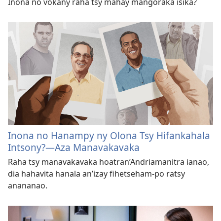
Inona no vokany raha tsy mahay mangoraka isika?
Inona no Hanampy ny Olona Tsy Hifankahala
Intsony?​—Aza Manavakavaka
Raha tsy manavakavaka hoatran’Andriamanitra ianao,
dia hahavita hanala an’izay fihetseham-po ratsy
anananao.