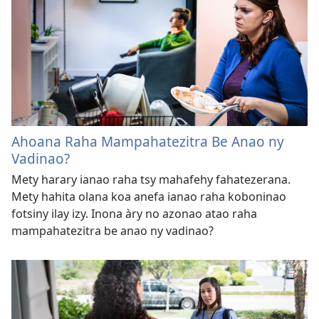
Ahoana Raha Mampahatezitra Be Anao ny
Vadinao?
Mety harary ianao raha tsy mahafehy fahatezerana.
Mety hahita olana koa anefa ianao raha koboninao
fotsiny ilay izy. Inona àry no azonao atao raha
mampahatezitra be anao ny vadinao?