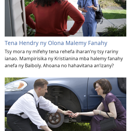
Tena Hendry ny Olona Malemy Fanahy
Tsy mora ny mifehy tena rehefa iharan’ny tsy rariny
ianao. Mampirisika ny Kristianina mba halemy fanahy
anefa ny Baiboly. Ahoana no hahavitana an’izany?