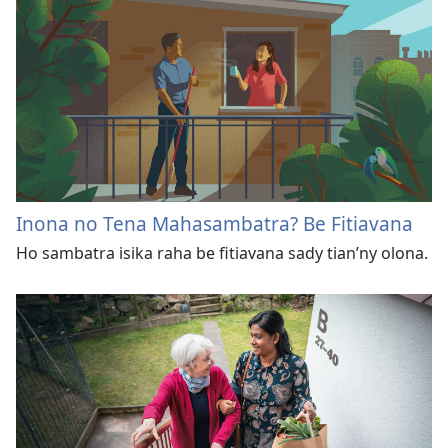
Inona no Tena Mahasambatra? Be Fitiavana
Ho sambatra isika raha be fitiavana sady tian’​ny olona.