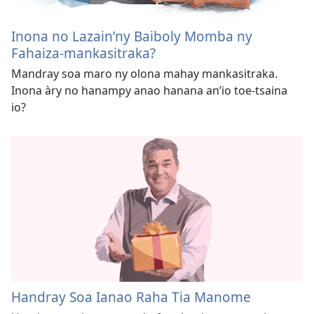
Inona no Lazain’
ny Baiboly Momba ny
Fahaiza-mankasitraka?
Mandray soa maro ny olona mahay mankasitraka.
Inona àry no hanampy anao hanana an’
io toe-tsaina
io?
Handray Soa Ianao Raha Tia Manome