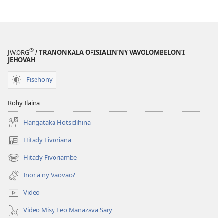
®
JW.ORG
/ TRANONKALA OFISIALIN’NY VAVOLOMBELON’I
JEHOVAH
Fisehony
Rohy Ilaina
Hangataka Hotsidihina
Hitady Fivoriana
(manokatra
rohy)
Hitady Fivoriambe
(manokatra
rohy)
Inona ny Vaovao?
Video
Video Misy Feo Manazava Sary