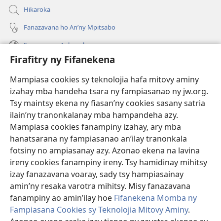
Hikaroka
Fanazavana ho An’ny Mpitsabo
Fanazavana Ankapobeny
Firafitry ny Fifanekena
Fanampiana
Mampiasa cookies sy teknolojia hafa mitovy aminy
Fanomezana
izahay mba handeha tsara ny fampiasanao ny jw.org.
(manokatra
rohy)
Tsy maintsy ekena ny fiasan’ny cookies sasany satria
ilain’ny tranonkalanay mba hampandeha azy.
FITEHIRIZAM-BOKIN’NY Vavolombelon’i Jehovah
(manokatra
Mampiasa cookies fanampiny izahay, ary mba
rohy)
®
JW Hub
hanatsarana ny fampiasanao an’ilay tranonkala
(manokatra
fotsiny no ampiasanay azy. Azonao ekena na lavina
rohy)
®
JW Library
ireny cookies fanampiny ireny. Tsy hamidinay mihitsy
izay fanazavana voaray, sady tsy hampiasainay
®
Watchtower Library
amin’ny resaka varotra mihitsy. Misy fanazavana
fanampiny ao amin’ilay hoe
Fifanekena Momba ny
Fampiasana Cookies sy Teknolojia Mitovy Aminy
.