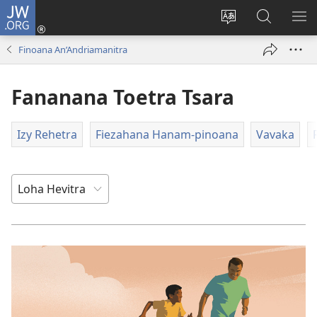
JW.ORG
Hiditra
(manokatra
Hiova
Fikaroha
HA
rohy)
fiteny
ato
Finoana An’Andriamanitra
Amin’ny
JW.ORG
Fananana Toetra Tsara
Izy Rehetra
Fiezahana Hanam-pinoana
Vavaka