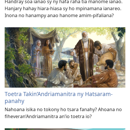
Handray soa ianao sy ny hafa raha tia manome ianao.
Hanjary hahay hiara-hiasa sy ho mpinamana ianareo.
Inona no hanampy anao hanome amim-pifaliana?
Toetra Takin’Andriamanitra ny Hatsaram-
panahy
Nahoana isika no tokony ho tsara fanahy? Ahoana no
fiheveran’Andriamanitra an’io toetra io?