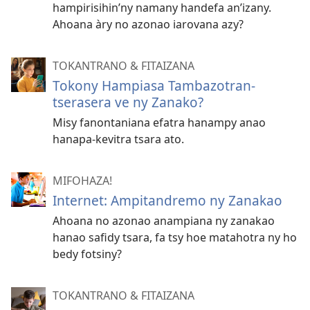
hampirisihin’ny namany handefa an’izany.
Ahoana àry no azonao iarovana azy?
TOKANTRANO & FITAIZANA
Tokony Hampiasa Tambazotran-
tserasera ve ny Zanako?
Misy fanontaniana efatra hanampy anao
hanapa-kevitra tsara ato.
MIFOHAZA!
Internet: Ampitandremo ny Zanakao
Ahoana no azonao anampiana ny zanakao
hanao safidy tsara, fa tsy hoe matahotra ny ho
bedy fotsiny?
TOKANTRANO & FITAIZANA