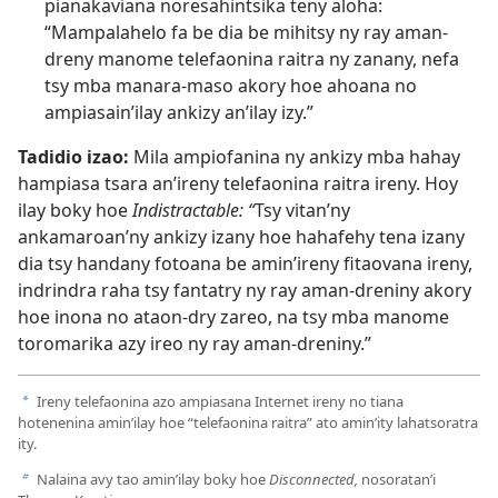
pianakaviana noresahintsika teny aloha:
“Mampalahelo fa be dia be mihitsy ny ray aman-
dreny manome telefaonina raitra ny zanany, nefa
tsy mba manara-maso akory hoe ahoana no
ampiasain’ilay ankizy an’ilay izy.”
Tadidio izao:
Mila ampiofanina ny ankizy mba hahay
hampiasa tsara an’ireny telefaonina raitra ireny. Hoy
ilay boky hoe
Indistractable: “
Tsy vitan’ny
ankamaroan’ny ankizy izany hoe hahafehy tena izany
dia tsy handany fotoana be amin’ireny fitaovana ireny,
indrindra raha tsy fantatry ny ray aman-dreniny akory
hoe inona no ataon-dry zareo, na tsy mba manome
toromarika azy ireo ny ray aman-dreniny.”
Ireny telefaonina azo ampiasana Internet ireny no tiana
a
hotenenina amin’ilay hoe “telefaonina raitra” ato amin’ity lahatsoratra
ity.
Nalaina avy tao amin’ilay boky hoe
Disconnected,
nosoratan’i
b