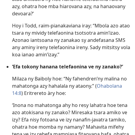
azy, ohatra hoe mba hiarovana azy, na hanaovany
devoara?’
Hoy i Todd, raim-pianakaviana iray: “Mbola azo atao
tsara ny mividy telefaonina tsotsotra amin’izao.
Azonao iantsoana ny zanakao sy andefasana SMS
any aminy ireny telefaonina ireny. Sady mitsitsy vola
koa ianao amin’izay.”
‘Efa tokony hanana telefaonina ve ny zanako?’
Milaza ny Baiboly hoe: “Ny fahendren’ny malina no
mahatonga azy hahalala ny ataony.” (
Ohabolana
14:8
) Eritrereto àry hoe:
‘Inona no mahatonga ahy ho resy lahatra hoe tena
azo atokisana ny zanako? Miresaka tsara amiko ve
izy? Efa nisy fotoana ve izy nanafin-javatra tamiko,
ohatra hoe momba ny namany? Mahavita mifehy
tena ve izy rehefa mampiasa fitaovana hafa, ohatra