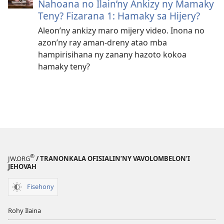
Nahoana no Ilain’ny Ankizy ny Mamaky
Teny? Fizarana 1: Hamaky sa Hijery?
Aleon’ny ankizy maro mijery video. Inona no
azon’ny ray aman-dreny atao mba
hampirisihana ny zanany hazoto kokoa
hamaky teny?
®
JW.ORG
/ TRANONKALA OFISIALIN’NY VAVOLOMBELON’I
JEHOVAH
Fisehony
Rohy Ilaina