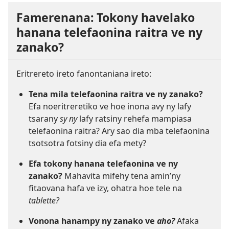
Famerenana: Tokony havelako
hanana telefaonina raitra ve ny
zanako?
Eritrereto ireto fanontaniana ireto:
Tena mila telefaonina raitra ve ny zanako?
Efa noeritreretiko ve hoe inona avy ny lafy
tsarany
sy ny
lafy ratsiny rehefa mampiasa
telefaonina raitra? Ary sao dia mba telefaonina
tsotsotra fotsiny dia efa mety?
Efa tokony hanana telefaonina ve ny
zanako?
Mahavita mifehy tena amin’ny
fitaovana hafa ve izy, ohatra hoe tele na
tablette?
Vonona hanampy ny zanako ve
aho?
Afaka