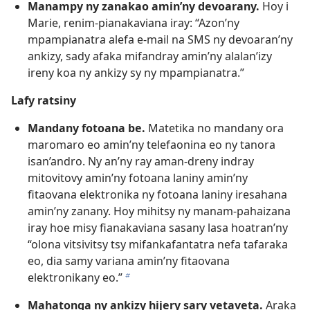
Manampy ny zanakao amin’ny devoarany.
Hoy i
Marie, renim-pianakaviana iray: “Azon’ny
mpampianatra alefa e-mail na SMS ny devoaran’ny
ankizy, sady afaka mifandray amin’ny alalan’izy
ireny koa ny ankizy sy ny mpampianatra.”
Lafy ratsiny
Mandany fotoana be.
Matetika no mandany ora
maromaro eo amin’ny telefaonina eo ny tanora
isan’andro. Ny an’ny ray aman-dreny indray
mitovitovy amin’ny fotoana laniny amin’ny
fitaovana elektronika ny fotoana laniny iresahana
amin’ny zanany. Hoy mihitsy ny manam-pahaizana
iray hoe misy fianakaviana sasany lasa hoatran’ny
“olona vitsivitsy tsy mifankafantatra nefa tafaraka
eo, dia samy variana amin’ny fitaovana
elektronikany eo.”
b
Mahatonga ny ankizy hijery sary vetaveta.
Araka