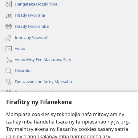
Hangataka Hotsidihina
Hitady Fivoriana
(manokatra
rohy)
Hitady Fivoriambe
(manokatra
rohy)
Inona ny Vaovao?
Video
Video Misy Feo Manazava Sary
Hikaroka
Fanazavana ho An’ny Mpitsabo
Fanazavana Ankapobeny
Firafitry ny Fifanekena
Fanampiana
Mampiasa cookies sy teknolojia hafa mitovy aminy
Fanomezana
izahay mba handeha tsara ny fampiasanao ny jw.org.
(manokatra
rohy)
Tsy maintsy ekena ny fiasan’ny cookies sasany satria
ilain’ny tranonkalanay mba hampandeha azy.
FITEHIRIZAM-BOKIN’NY Vavolombelon’i Jehovah