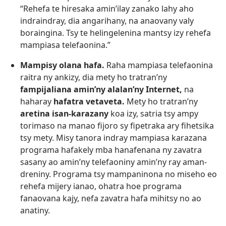
“Rehefa te hiresaka amin’ilay zanako lahy aho
indraindray, dia angarihany, na anaovany valy
boraingina. Tsy te helingelenina mantsy izy rehefa
mampiasa telefaonina.”
Mampisy olana hafa.
Raha mampiasa telefaonina
raitra ny ankizy, dia mety ho tratran’ny
fampijaliana amin’ny alalan’ny Internet,
na
haharay
hafatra vetaveta.
Mety ho tratran’ny
aretina isan-karazany
koa izy, satria tsy ampy
torimaso na manao fijoro sy fipetraka ary fihetsika
tsy mety. Misy tanora indray mampiasa karazana
programa hafakely mba hanafenana ny zavatra
sasany ao amin’ny telefaoniny amin’ny ray aman-
dreniny. Programa tsy mampaninona no miseho eo
rehefa mijery ianao, ohatra hoe programa
fanaovana kajy, nefa zavatra hafa mihitsy no ao
anatiny.