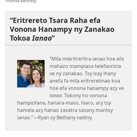
Thomas Kersting.
“Eritrereto Tsara Raha efa
Vonona Hanampy ny Zanakao
Tokoa
Ianao
”
“Mila mieritreritra ianao hoe efa
mahazo mampiasa telefaonina
ve ny zanakao. Tsy izay ihany
anefa fa mila eritreretinao koa
hoe efa vonona hanampy azy ve
ianao.
Tokony ho vonona
hampiofana, hanara-maso, hiaro, ary tsy
hamela azy hanao zavatra sasany mantsy
ianao.”—Ryan sy Bethany vadiny.