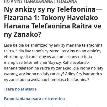
HO AN’NY FIANAKAVIANA | FITAIZANA
Ny ankizy sy ny Telefaonina—
Fizarana 1: Tokony Havelako
Hanana Telefaonina Raitra ve
ny Zanako?
Lasa be dia be amin’izao ny ankizy manana telefaonina
raitra,
dia ilay rehefa ry zareo irery iny no ao amin’ny
a
efitranony, dia amin’iny ny ankamaroany no tena
mampiasa Internet amin’ilay izy. Raha avelanao
hanana telefaonina raitra ny zanakao, dia inona no lafy
tsarany, ary inona no lafy ratsiny? Adiny firy isan’andro
ny zanakao no avelanao hampiasa telefaonina?
Tsara ho fantatra
Fanontaniana tsara eritreretina