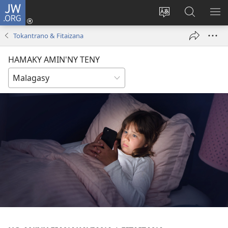
JW.ORG
Hiditra
(manokatra
Hiova
Fikaroha
HA
rohy)
fiteny
ato
Tokantrano & Fitaizana
Amin’ny
JW.ORG
HAMAKY AMIN'NY TENY