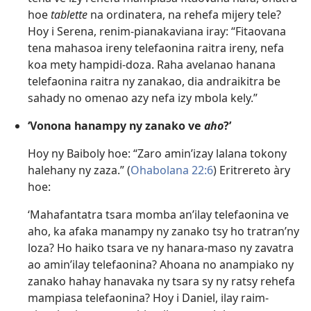
hoe
tablette
na ordinatera, na rehefa mijery tele?
Hoy i Serena, renim-pianakaviana iray: “Fitaovana
tena mahasoa ireny telefaonina raitra ireny, nefa
koa mety hampidi-doza. Raha avelanao hanana
telefaonina raitra ny zanakao, dia andraikitra be
sahady no omenao azy nefa izy mbola kely.”
‘Vonona hanampy ny zanako ve
aho
?’
Hoy ny Baiboly hoe: “Zaro amin’izay lalana tokony
halehany ny zaza.” (
Ohabolana 22:6
) Eritrereto àry
hoe:
‘Mahafantatra tsara momba an’ilay telefaonina ve
aho, ka afaka manampy ny zanako tsy ho tratran’ny
loza? Ho haiko tsara ve ny hanara-maso ny zavatra
ao amin’ilay telefaonina? Ahoana no anampiako ny
zanako hahay hanavaka ny tsara sy ny ratsy rehefa
mampiasa telefaonina? Hoy i Daniel, ilay raim-