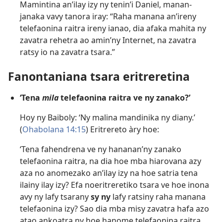
Mamintina an’ilay izy ny tenin’i Daniel, manan-
janaka vavy tanora iray: “Raha manana an’ireny
telefaonina raitra ireny ianao, dia afaka mahita ny
zavatra rehetra ao amin’ny Internet, na zavatra
ratsy io na zavatra tsara.”
Fanontaniana tsara eritreretina
‘Tena
mila
telefaonina raitra ve ny zanako?’
Hoy ny Baiboly: ‘Ny malina mandinika ny diany.’
(
Ohabolana 14:15
) Eritrereto àry hoe:
‘Tena fahendrena ve ny hananan’ny zanako
telefaonina raitra, na dia hoe mba hiarovana azy
aza no anomezako an’ilay izy na hoe satria tena
ilainy ilay izy? Efa noeritreretiko tsara ve hoe inona
avy ny lafy tsarany
sy ny
lafy ratsiny raha manana
telefaonina izy? Sao dia mba misy zavatra hafa azo
atao ankoatra ny hoe hanome telefaonina raitra