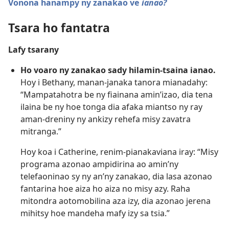
Vonona hanampy ny zanakao ve
ianao?
Tsara ho fantatra
Lafy tsarany
Ho voaro ny zanakao sady hilamin-tsaina ianao.
Hoy i Bethany, manan-janaka tanora mianadahy:
“Mampatahotra be ny fiainana amin’izao, dia tena
ilaina be ny hoe tonga dia afaka miantso ny ray
aman-dreniny ny ankizy rehefa misy zavatra
mitranga.”
Hoy koa i Catherine, renim-pianakaviana iray: “Misy
programa azonao ampidirina ao amin’ny
telefaoninao sy ny an’ny zanakao, dia lasa azonao
fantarina hoe aiza ho aiza no misy azy. Raha
mitondra aotomobilina aza izy, dia azonao jerena
mihitsy hoe mandeha mafy izy sa tsia.”