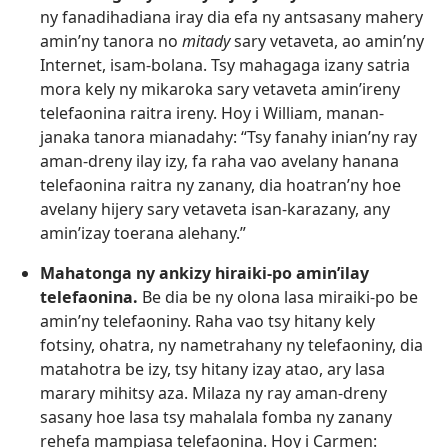
ny fanadihadiana iray dia efa ny antsasany mahery
amin’ny tanora no
mitady
sary vetaveta, ao amin’ny
Internet, isam-bolana. Tsy mahagaga izany satria
mora kely ny mikaroka sary vetaveta amin’ireny
telefaonina raitra ireny. Hoy i William, manan-
janaka tanora mianadahy: “Tsy fanahy inian’ny ray
aman-dreny ilay izy, fa raha vao avelany hanana
telefaonina raitra ny zanany, dia hoatran’ny hoe
avelany hijery sary vetaveta isan-karazany, any
amin’izay toerana alehany.”
Mahatonga ny ankizy hiraiki-po amin’ilay
telefaonina.
Be dia be ny olona lasa miraiki-po be
amin’ny telefaoniny. Raha vao tsy hitany kely
fotsiny, ohatra, ny nametrahany ny telefaoniny, dia
matahotra be izy, tsy hitany izay atao, ary lasa
marary mihitsy aza. Milaza ny ray aman-dreny
sasany hoe lasa tsy mahalala fomba ny zanany
rehefa mampiasa telefaonina. Hoy i Carmen: