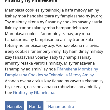
Firafitry ny Fifanekena
Fanampiana
Mampiasa cookies sy teknolojia hafa mitovy aminy
Fanomezana
izahay mba handeha tsara ny fampiasanao ny jw.org.
(manokatra
rohy)
Tsy maintsy ekena ny fiasan’ny cookies sasany satria
ilain’ny tranonkalanay mba hampandeha azy.
FITEHIRIZAM-BOKIN’NY Vavolombelon’i Jehovah
(manokatra
Mampiasa cookies fanampiny izahay, ary mba
rohy)
®
JW Hub
hanatsarana ny fampiasanao an’ilay tranonkala
(manokatra
fotsiny no ampiasanay azy. Azonao ekena na lavina
rohy)
®
JW Library
ireny cookies fanampiny ireny. Tsy hamidinay mihitsy
izay fanazavana voaray, sady tsy hampiasainay
®
Watchtower Library
amin’ny resaka varotra mihitsy. Misy fanazavana
fanampiny ao amin’ilay hoe
Fifanekena Momba ny
Fampiasana Cookies sy Teknolojia Mitovy Aminy
.
Azonao ovana araka izay tianao ny zavatra ekenao sy
Copyright
© 2026 Watch Tower Bible and Tract Society of Pennsylvania.
tsy ekenao, na rahoviana na rahoviana, ao amin’ilay
FIFANEKENA
|
FIFANEKENA MOMBA NY TSIAMBARATELO
|
FIRAFITRY
hoe
Firafitry ny Fifanekena
.
NY FIFANEKENA
Hanaiky
Handa
Hanamboatra