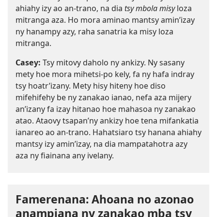
ahiahy izy ao an-trano, na dia
tsy mbola misy
loza
mitranga aza. Ho mora aminao mantsy amin’izay
ny hanampy azy, raha sanatria ka misy loza
mitranga.
Casey:
Tsy mitovy daholo ny ankizy. Ny sasany
mety hoe mora mihetsi-po kely, fa ny hafa indray
tsy hoatr’izany. Mety hisy hiteny hoe diso
mifehifehy be ny zanakao ianao, nefa aza mijery
an’izany fa izay hitanao hoe mahasoa ny zanakao
atao. Ataovy tsapan’ny ankizy hoe tena mifankatia
ianareo ao an-trano. Hahatsiaro tsy hanana ahiahy
mantsy izy amin’izay, na dia mampatahotra azy
aza ny fiainana any ivelany.
Famerenana: Ahoana no azonao
anampiana ny zanakao mba tsy