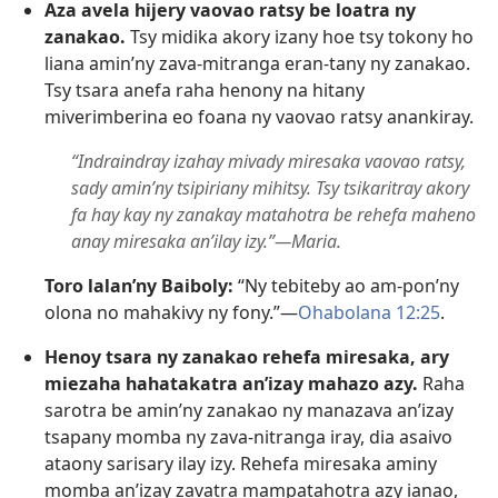
Aza avela hijery vaovao ratsy be loatra ny
zanakao.
Tsy midika akory izany hoe tsy tokony ho
liana amin’ny zava-mitranga eran-tany ny zanakao.
Tsy tsara anefa raha henony na hitany
miverimberina eo foana ny vaovao ratsy anankiray.
“Indraindray izahay mivady miresaka vaovao ratsy,
sady amin’ny tsipiriany mihitsy. Tsy tsikaritray akory
fa hay kay ny zanakay matahotra be rehefa maheno
anay miresaka an’ilay izy.”—Maria.
Toro lalan’ny Baiboly:
“Ny tebiteby ao am-pon’ny
olona no mahakivy ny fony.”—
Ohabolana 12:25
.
Henoy tsara ny zanakao rehefa miresaka, ary
miezaha hahatakatra an’izay mahazo azy.
Raha
sarotra be amin’ny zanakao ny manazava an’izay
tsapany momba ny zava-nitranga iray, dia asaivo
ataony sarisary ilay izy. Rehefa miresaka aminy
momba an’izay zavatra mampatahotra azy ianao,