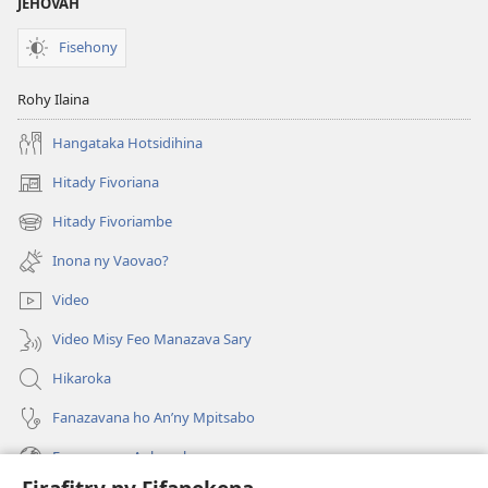
JEHOVAH
Fisehony
Rohy Ilaina
Hangataka Hotsidihina
Hitady Fivoriana
(manokatra
rohy)
Hitady Fivoriambe
(manokatra
rohy)
Inona ny Vaovao?
Video
Video Misy Feo Manazava Sary
Hikaroka
Fanazavana ho An’ny Mpitsabo
Fanazavana Ankapobeny