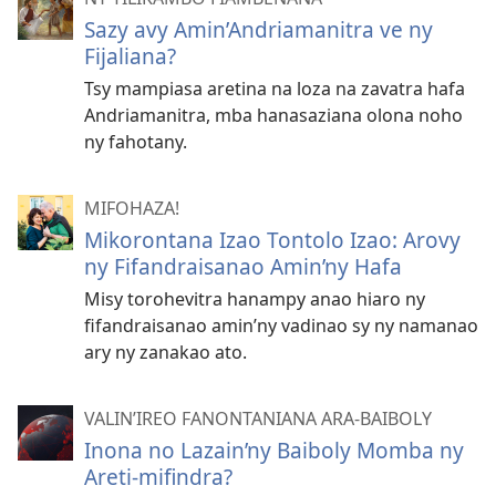
Sazy avy Amin’Andriamanitra ve ny
Fijaliana?
Tsy mampiasa aretina na loza na zavatra hafa
Andriamanitra, mba hanasaziana olona noho
ny fahotany.
MIFOHAZA!
Mikorontana Izao Tontolo Izao: Arovy
ny Fifandraisanao Amin’ny Hafa
Misy torohevitra hanampy anao hiaro ny
fifandraisanao amin’ny vadinao sy ny namanao
ary ny zanakao ato.
VALIN’IREO FANONTANIANA ARA-BAIBOLY
Inona no Lazain’ny Baiboly Momba ny
Areti-mifindra?