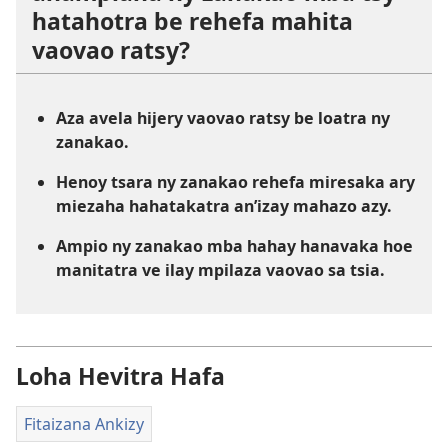
hatahotra be rehefa mahita
vaovao ratsy?
Aza avela hijery vaovao ratsy be loatra ny
zanakao.
Henoy tsara ny zanakao rehefa miresaka ary
miezaha hahatakatra an’izay mahazo azy.
Ampio ny zanakao mba hahay hanavaka hoe
manitatra ve ilay mpilaza vaovao sa tsia.
Loha Hevitra Hafa
Fitaizana Ankizy