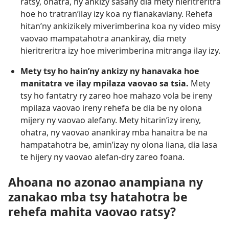
ratsy, ohatra, ny ankizy sasany dia mety hieritreritra
hoe ho tratran’ilay izy koa ny fianakaviany. Rehefa
hitan’ny ankizikely miverimberina koa ny video misy
vaovao mampatahotra anankiray, dia mety
hieritreritra izy hoe miverimberina mitranga ilay izy.
Mety tsy ho hain’ny ankizy ny hanavaka hoe
manitatra ve ilay mpilaza vaovao sa tsia.
Mety
tsy ho fantatry ry zareo hoe mahazo vola be ireny
mpilaza vaovao ireny rehefa be dia be ny olona
mijery ny vaovao alefany. Mety hitarin’izy ireny,
ohatra, ny vaovao anankiray mba hanaitra be na
hampatahotra be, amin’izay ny olona liana, dia lasa
te hijery ny vaovao alefan-dry zareo foana.
Ahoana no azonao anampiana ny
zanakao mba tsy hatahotra be
rehefa mahita vaovao ratsy?