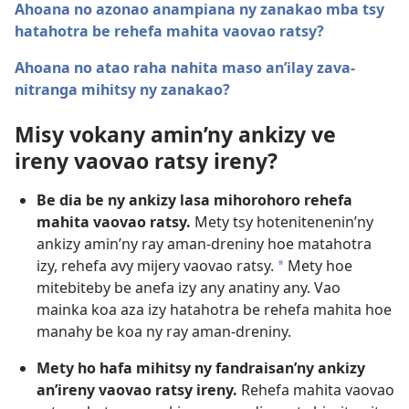
Ahoana no azonao anampiana ny zanakao mba tsy
hatahotra be rehefa mahita vaovao ratsy?
Ahoana no atao raha nahita maso an’ilay zava-
nitranga mihitsy ny zanakao?
Misy vokany amin’ny ankizy ve
ireny vaovao ratsy ireny?
Be dia be ny ankizy lasa mihorohoro rehefa
mahita vaovao ratsy.
Mety tsy hotenitenenin’ny
ankizy amin’ny ray aman-dreniny hoe matahotra
izy, rehefa avy mijery vaovao ratsy.
Mety hoe
a
mitebiteby be anefa izy any anatiny any. Vao
mainka koa aza izy hatahotra be rehefa mahita hoe
manahy be koa ny ray aman-dreniny.
Mety ho hafa mihitsy ny fandraisan’ny ankizy
an’ireny vaovao ratsy ireny.
Rehefa mahita vaovao