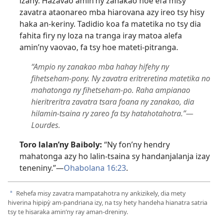
izany. Hazavao amin’ny zanakao hoe efa misy
zavatra ataonareo mba hiarovana azy ireo tsy hisy
haka an-keriny. Tadidio koa fa matetika no tsy dia
fahita firy ny loza na tranga iray matoa alefa
amin’ny vaovao, fa tsy hoe mateti-pitranga.
“Ampio ny zanakao mba hahay hifehy ny
fihetseham-pony. Ny zavatra eritreretina matetika no
mahatonga ny fihetseham-po. Raha ampianao
hieritreritra zavatra tsara foana ny zanakao, dia
hilamin-tsaina ry zareo fa tsy hatahotahotra.”—
Lourdes.
Toro lalan’ny Baiboly:
“Ny fon’ny hendry
mahatonga azy ho lalin-tsaina sy handanjalanja izay
teneniny.”—
Ohabolana 16:23
.
Rehefa misy zavatra mampatahotra ny ankizikely, dia mety
a
hiverina hipipỳ am-pandriana izy, na tsy hety handeha hianatra satria
tsy te hisaraka amin’ny ray aman-dreniny.