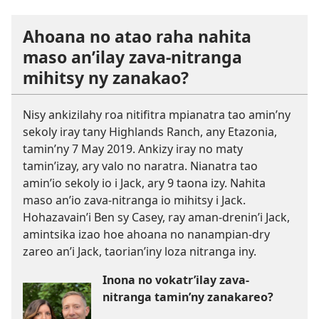
Ahoana no atao raha nahita
maso an’ilay zava-nitranga
mihitsy ny zanakao?
Nisy ankizilahy roa nitifitra mpianatra tao amin’ny
sekoly iray tany Highlands Ranch, any Etazonia,
tamin’ny 7 May 2019. Ankizy iray no maty
tamin’izay, ary valo no naratra. Nianatra tao
amin’io sekoly io i Jack, ary 9 taona izy. Nahita
maso an’io zava-nitranga io mihitsy i Jack.
Hohazavain’i Ben sy Casey, ray aman-drenin’i Jack,
amintsika izao hoe ahoana no nanampian-dry
zareo an’i Jack, taorian’iny loza nitranga iny.
Inona no vokatr’ilay zava-
nitranga tamin’ny zanakareo?