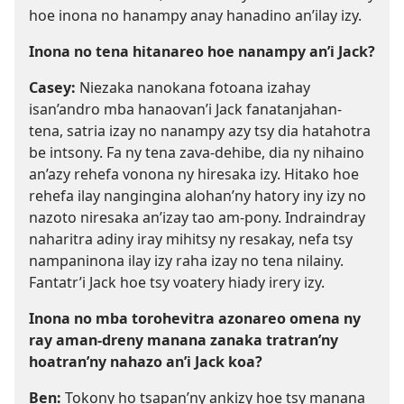
hoe inona no hanampy anay hanadino an’ilay izy.
Inona no tena hitanareo hoe nanampy an’i Jack?
Casey:
Niezaka nanokana fotoana izahay
isan’andro mba hanaovan’i Jack fanatanjahan-
tena, satria izay no nanampy azy tsy dia hatahotra
be intsony. Fa ny tena zava-dehibe, dia ny nihaino
an’azy rehefa vonona ny hiresaka izy. Hitako hoe
rehefa ilay nangingina alohan’ny hatory iny izy no
nazoto niresaka an’izay tao am-pony. Indraindray
naharitra adiny iray mihitsy ny resakay, nefa tsy
nampaninona ilay izy raha izay no tena nilainy.
Fantatr’i Jack hoe tsy voatery hiady irery izy.
Inona no mba torohevitra azonareo omena ny
ray aman-dreny manana zanaka tratran’ny
hoatran’ny nahazo an’i Jack koa?
Ben:
Tokony ho tsapan’ny ankizy hoe tsy manana