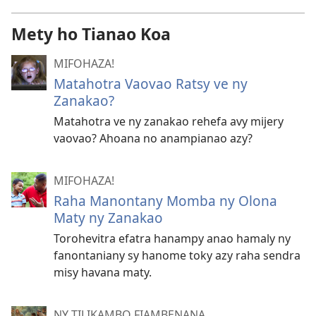
Mety ho Tianao Koa
MIFOHAZA!
Matahotra Vaovao Ratsy ve ny
Zanakao?
Matahotra ve ny zanakao rehefa avy mijery
vaovao? Ahoana no anampianao azy?
MIFOHAZA!
Raha Manontany Momba ny Olona
Maty ny Zanakao
Torohevitra efatra hanampy anao hamaly ny
fanontaniany sy hanome toky azy raha sendra
misy havana maty.
NY TILIKAMBO FIAMBENANA