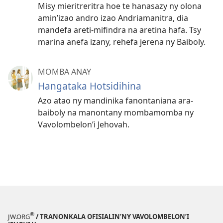
Misy mieritreritra hoe te hanasazy ny olona
amin’izao andro izao Andriamanitra, dia
mandefa areti-mifindra na aretina hafa. Tsy
marina anefa izany, rehefa jerena ny Baiboly.
MOMBA ANAY
Hangataka Hotsidihina
Azo atao ny mandinika fanontaniana ara-
baiboly na manontany mombamomba ny
Vavolombelon’i Jehovah.
®
JW.ORG
/ TRANONKALA OFISIALIN’NY VAVOLOMBELON’I