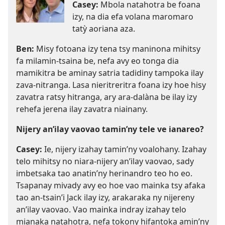
Casey:
Mbola natahotra be foana
izy, na dia efa volana maromaro
tatỳ aoriana aza.
Ben:
Misy fotoana izy tena tsy maninona mihitsy
fa milamin-tsaina be, nefa avy eo tonga dia
mamikitra be aminay satria tadidiny tampoka ilay
zava-nitranga. Lasa nieritreritra foana izy hoe hisy
zavatra ratsy hitranga, ary ara-dalàna be ilay izy
rehefa jerena ilay zavatra niainany.
Nijery an’ilay vaovao tamin’ny tele ve ianareo?
Casey:
Ie, nijery izahay tamin’ny voalohany. Izahay
telo mihitsy no niara-nijery an’ilay vaovao, sady
imbetsaka tao anatin’ny herinandro teo ho eo.
Tsapanay mivady avy eo hoe vao mainka tsy afaka
tao an-tsain’i Jack ilay izy, arakaraka ny nijereny
an’ilay vaovao. Vao mainka indray izahay telo
mianaka natahotra, nefa tokony hifantoka amin’ny