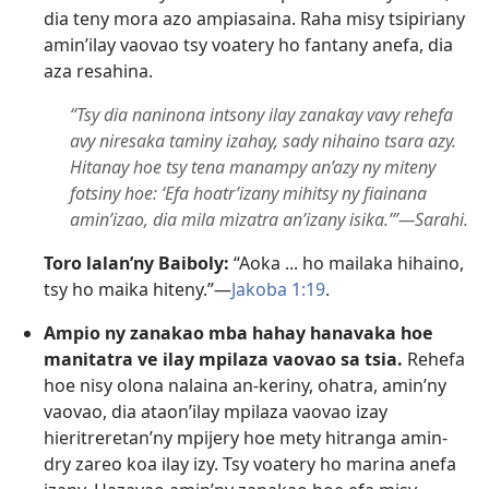
dia teny mora azo ampiasaina. Raha misy tsipiriany
amin’ilay vaovao tsy voatery ho fantany anefa, dia
aza resahina.
“Tsy dia naninona intsony ilay zanakay vavy rehefa
avy niresaka taminy izahay, sady nihaino tsara azy.
Hitanay hoe tsy tena manampy an’azy ny miteny
fotsiny hoe: ‘Efa hoatr’izany mihitsy ny fiainana
amin’izao, dia mila mizatra an’izany isika.’”—Sarahi.
Toro lalan’ny Baiboly:
“Aoka ... ho mailaka hihaino,
tsy ho maika hiteny.”—
Jakoba 1:19
.
Ampio ny zanakao mba hahay hanavaka hoe
manitatra ve ilay mpilaza vaovao sa tsia.
Rehefa
hoe nisy olona nalaina an-keriny, ohatra, amin’ny
vaovao, dia ataon’ilay mpilaza vaovao izay
hieritreretan’ny mpijery hoe mety hitranga amin-
dry zareo koa ilay izy. Tsy voatery ho marina anefa