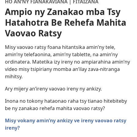
HO AN’NY FIANAKAVIANA | FITAIZANA
Ampio ny Zanakao mba Tsy
Hatahotra Be Rehefa Mahita
Vaovao Ratsy
Misy vaovao ratsy foana hitantsika amin’ny tele,
amin’ny telefaonina, amin’ny tablette, na amin’ny
ordinatera. Matetika izy ireny no ampiarahina amin’ny
video misy tsipiriany momba an’ilay zava-nitranga
mihitsy.
Ary mijery an’ireny vaovao ireny ny ankizy.
Inona no tokony hataonao raha tsy tianao hitebiteby
be ny zanakao rehefa mahita vaovao ratsy?
Misy vokany amin’ny ankizy ve ireny vaovao ratsy
ireny?