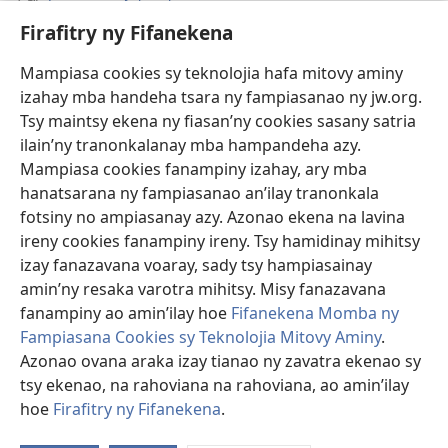
Fanazavana Ankapobeny
Firafitry ny Fifanekena
Fanampiana
Mampiasa cookies sy teknolojia hafa mitovy aminy
Fanomezana
izahay mba handeha tsara ny fampiasanao ny jw.org.
(manokatra
rohy)
Tsy maintsy ekena ny fiasan’ny cookies sasany satria
ilain’ny tranonkalanay mba hampandeha azy.
FITEHIRIZAM-BOKIN’NY Vavolombelon’i Jehovah
(manokatra
Mampiasa cookies fanampiny izahay, ary mba
rohy)
®
JW Hub
hanatsarana ny fampiasanao an’ilay tranonkala
(manokatra
fotsiny no ampiasanay azy. Azonao ekena na lavina
rohy)
®
JW Library
ireny cookies fanampiny ireny. Tsy hamidinay mihitsy
izay fanazavana voaray, sady tsy hampiasainay
®
Watchtower Library
amin’ny resaka varotra mihitsy. Misy fanazavana
fanampiny ao amin’ilay hoe
Fifanekena Momba ny
Fampiasana Cookies sy Teknolojia Mitovy Aminy
.
Azonao ovana araka izay tianao ny zavatra ekenao sy
Copyright
© 2026 Watch Tower Bible and Tract Society of Pennsylvania.
tsy ekenao, na rahoviana na rahoviana, ao amin’ilay
FIFANEKENA
|
FIFANEKENA MOMBA NY TSIAMBARATELO
|
FIRAFITRY
hoe
Firafitry ny Fifanekena
.
NY FIFANEKENA