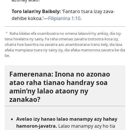
Toro lalan’ny Baiboly:
‘Fantaro tsara izay zava-
dehibe kokoa.’—
Filipianina 1:10
.
Raha kilalao efa voamboatra no omena lalaovin’ny ankizy, dia tsy
a
tena hivelatra ny sainy. Fa raha omenao zavatra tsotsotra kosa izy,
ohatra hoe baoritra na zavatra azo anamboarana trano kely, dia lasa
afaka mampiasa tsara ny sainy izy, dia afaka mamorona zavatra be dia
be.
Famerenana: Inona no azonao
atao raha tianao handray soa
amin’ny lalao ataony ny
zanakao?
Avelao izy hanao lalao manampy azy hahay
hamoron-javatra.
Lalao manampy azy ho tia