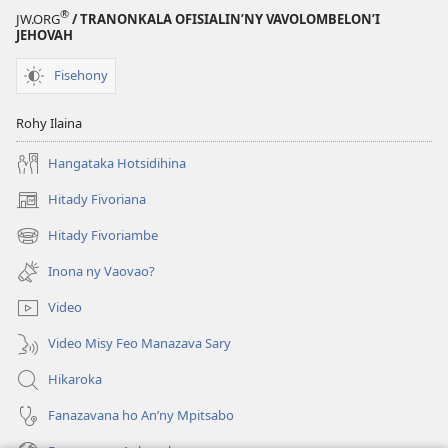
®
JW.ORG
/ TRANONKALA OFISIALIN’NY VAVOLOMBELON’I
JEHOVAH
Fisehony
Rohy Ilaina
Hangataka Hotsidihina
Hitady Fivoriana
(manokatra
rohy)
Hitady Fivoriambe
(manokatra
rohy)
Inona ny Vaovao?
Video
Video Misy Feo Manazava Sary
Hikaroka
Fanazavana ho An’ny Mpitsabo