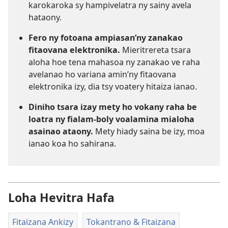
karokaroka sy hampivelatra ny sainy avela
hataony.
Fero ny fotoana ampiasan’ny zanakao
fitaovana elektronika.
Mieritrereta tsara
aloha hoe tena mahasoa ny zanakao ve raha
avelanao ho variana amin’ny fitaovana
elektronika izy, dia tsy voatery hitaiza ianao.
Diniho tsara izay mety ho vokany raha be
loatra ny fialam-boly voalamina mialoha
asainao ataony.
Mety hiady saina be izy, moa
ianao koa ho sahirana.
Loha Hevitra Hafa
Fitaizana Ankizy
Tokantrano & Fitaizana