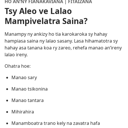
HO AN’NY FIANAKAVIANA | FITAIZANA
Tsy Aleo ve Lalao
Mampivelatra Saina?
Manampy ny ankizy ho tia karokaroka sy hahay
hampiasa saina ny lalao sasany. Lasa hihamatotra sy
hahay asa tanana koa ry zareo, rehefa manao an’ireny
lalao ireny.
Ohatra hoe:
Manao sary
Manao tsikonina
Manao tantara
Mihirahira
Manamboatra trano kely na zavatra hafa