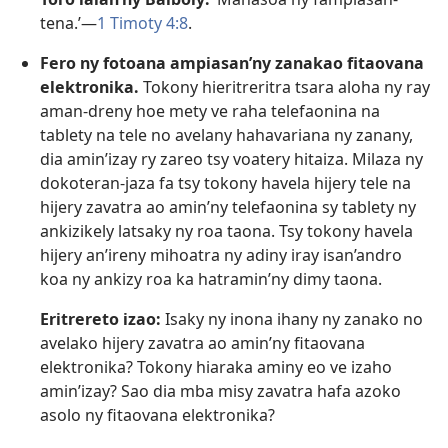
tena.’—
1 Timoty 4:8
.
Fero ny fotoana ampiasan’ny zanakao fitaovana
elektronika.
Tokony hieritreritra tsara aloha ny ray
aman-dreny hoe mety ve raha telefaonina na
tablety na tele no avelany hahavariana ny zanany,
dia amin’izay ry zareo tsy voatery hitaiza. Milaza ny
dokoteran-jaza fa tsy tokony havela hijery tele na
hijery zavatra ao amin’ny telefaonina sy tablety ny
ankizikely latsaky ny roa taona. Tsy tokony havela
hijery an’ireny mihoatra ny adiny iray isan’andro
koa ny ankizy roa ka hatramin’ny dimy taona.
Eritrereto izao:
Isaky ny inona ihany ny zanako no
avelako hijery zavatra ao amin’ny fitaovana
elektronika? Tokony hiaraka aminy eo ve izaho
amin’izay? Sao dia mba misy zavatra hafa azoko
asolo ny fitaovana elektronika?