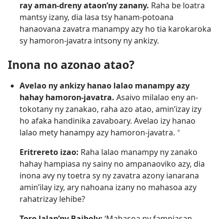
ray aman-dreny ataon’ny zanany.
Raha be loatra
mantsy izany, dia lasa tsy hanam-potoana
hanaovana zavatra manampy azy ho tia karokaroka
sy hamoron-javatra intsony ny ankizy.
Inona no azonao atao?
Avelao ny ankizy hanao lalao manampy azy
hahay hamoron-javatra.
Asaivo milalao eny an-
tokotany ny zanakao, raha azo atao, amin’izay izy
ho afaka handinika zavaboary. Avelao izy hanao
lalao mety hanampy azy hamoron-javatra.
a
Eritrereto izao:
Raha lalao manampy ny zanako
hahay hampiasa ny sainy no ampanaoviko azy, dia
inona avy ny toetra sy ny zavatra azony ianarana
amin’ilay izy, ary nahoana izany no mahasoa azy
rahatrizay lehibe?
Toro lalan’ny Baiboly:
‘Mahasoa ny fampiasan-