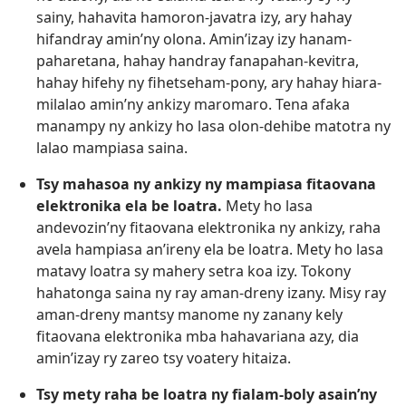
sainy, hahavita hamoron-javatra izy, ary hahay
hifandray amin’ny olona. Amin’izay izy hanam-
paharetana, hahay handray fanapahan-kevitra,
hahay hifehy ny fihetseham-pony, ary hahay hiara-
milalao amin’ny ankizy maromaro. Tena afaka
manampy ny ankizy ho lasa olon-dehibe matotra ny
lalao mampiasa saina.
Tsy mahasoa ny ankizy ny mampiasa fitaovana
elektronika ela be loatra.
Mety ho lasa
andevozin’ny fitaovana elektronika ny ankizy, raha
avela hampiasa an’ireny ela be loatra. Mety ho lasa
matavy loatra sy mahery setra koa izy. Tokony
hahatonga saina ny ray aman-dreny izany. Misy ray
aman-dreny mantsy manome ny zanany kely
fitaovana elektronika mba hahavariana azy, dia
amin’izay ry zareo tsy voatery hitaiza.
Tsy mety raha be loatra ny fialam-boly asain’ny