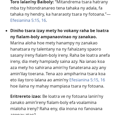
Toro lalan’ny Baiboly:
“Mitandrema tsara hatrany
mba tsy hitondranareo tena tahaka ny adala, fa
tahaka ny hendry, ka hararaoty tsara ny fotoana.”—
Efesianina 5:15, 16
.
Diniho tsara izay mety ho vokany raha be loatra
ny fialam-boly ampanaovinao ny zanakao.
Marina aloha hoe mety hanampy ny zanakao
hanatsara ny talentany na ny fahaizany spaoro
sasany ireny fialam-boly ireny. Raha be loatra anefa
ireny, dia mety hampiady saina azy. Na ianao koa
aza mety ho sahirana amin’ny fanaterana azy any
amin’ilay toerana. Tena azo ampiharina tsara koa
eto ilay toro lalana ao amin’ny
Efesianina 5:15, 16
hoe ilaina ny mahay mampiasa tsara ny fotoana.
Eritrereto izao:
Be loatra ve ny fotoana lanin’ny
zanako amin’ireny fialam-boly efa voalamina
mialoha ireny? Raha eny, dia inona no fanovana
azonay atao?