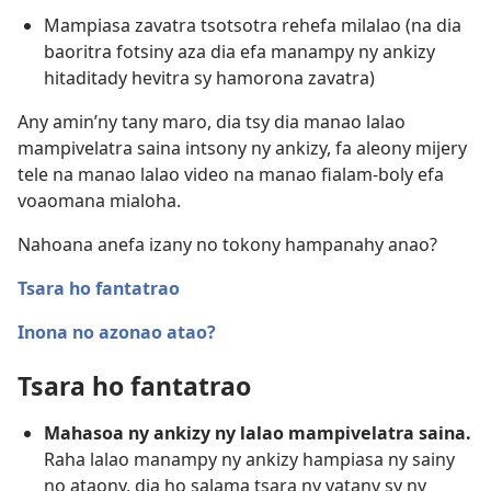
Mampiasa zavatra tsotsotra rehefa milalao (na dia
baoritra fotsiny aza dia efa manampy ny ankizy
hitaditady hevitra sy hamorona zavatra)
Any amin’ny tany maro, dia tsy dia manao lalao
mampivelatra saina intsony ny ankizy, fa aleony mijery
tele na manao lalao video na manao fialam-boly efa
voaomana mialoha.
Nahoana anefa izany no tokony hampanahy anao?
Tsara ho fantatrao
Inona no azonao atao?
Tsara ho fantatrao
Mahasoa ny ankizy ny lalao mampivelatra saina.
Raha lalao manampy ny ankizy hampiasa ny sainy
no ataony, dia ho salama tsara ny vatany sy ny