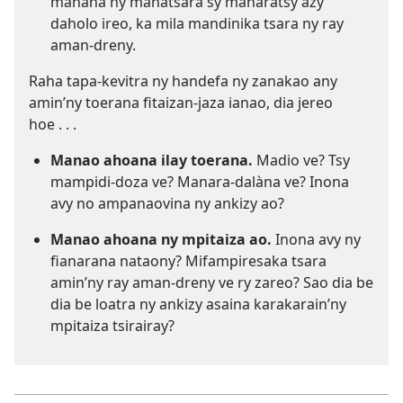
manana ny mahatsara sy maharatsy azy
daholo ireo, ka mila mandinika tsara ny ray
aman-dreny.
Raha tapa-kevitra ny handefa ny zanakao any
amin’ny toerana fitaizan-jaza ianao, dia jereo
hoe . . .
Manao ahoana ilay toerana.
Madio ve? Tsy
mampidi-doza ve? Manara-dalàna ve? Inona
avy no ampanaovina ny ankizy ao?
Manao ahoana ny mpitaiza ao.
Inona avy ny
fianarana nataony? Mifampiresaka tsara
amin’ny ray aman-dreny ve ry zareo? Sao dia be
dia be loatra ny ankizy asaina karakarain’ny
mpitaiza tsirairay?