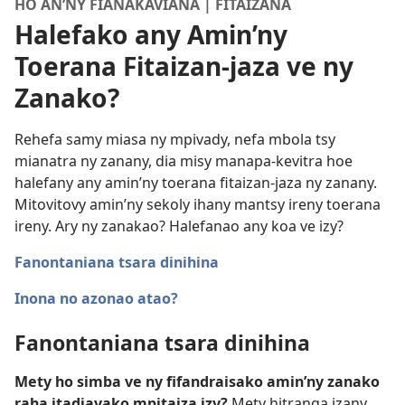
HO AN’NY FIANAKAVIANA | FITAIZANA
Halefako any Amin’ny
Toerana Fitaizan-jaza ve ny
Zanako?
Rehefa samy miasa ny mpivady, nefa mbola tsy
mianatra ny zanany, dia misy manapa-kevitra hoe
halefany any amin’ny toerana fitaizan-jaza ny zanany.
Mitovitovy amin’ny sekoly ihany mantsy ireny toerana
ireny. Ary ny zanakao? Halefanao any koa ve izy?
Fanontaniana tsara dinihina
Inona no azonao atao?
Fanontaniana tsara dinihina
Mety ho simba ve ny fifandraisako amin’ny zanako
raha itadiavako mpitaiza izy?
Mety hitranga izany.