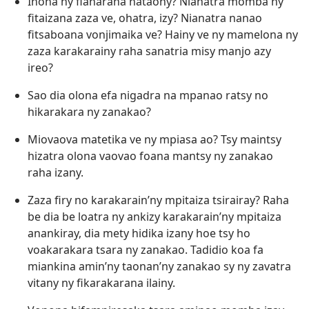
Inona ny fianarana nataony? Nianatra momba ny
fitaizana zaza ve, ohatra, izy? Nianatra nanao
fitsaboana vonjimaika ve? Hainy ve ny mamelona ny
zaza karakarainy raha sanatria misy manjo azy
ireo?
Sao dia olona efa nigadra na mpanao ratsy no
hikarakara ny zanakao?
Miovaova matetika ve ny mpiasa ao? Tsy maintsy
hizatra olona vaovao foana mantsy ny zanakao
raha izany.
Zaza firy no karakarain’ny mpitaiza tsirairay? Raha
be dia be loatra ny ankizy karakarain’ny mpitaiza
anankiray, dia mety hidika izany hoe tsy ho
voakarakara tsara ny zanakao. Tadidio koa fa
miankina amin’ny taonan’ny zanakao sy ny zavatra
vitany ny fikarakarana ilainy.