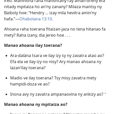
ireo. Maninona raha manontany ray aman-dreny efa
nitady mpitaiza ho an’ny zanany? Milaza mantsy ny
Baiboly hoe: “Hendry ... izay mila hevitra amin’ny
hafa.”—
Ohabolana 13:10
.
Ahoana raha toerana fitaizan-jaza no tena hitanao fa
mety? Raha izany, dia jereo hoe . . .
Manao ahoana ilay toerana?
Ara-dalàna tsara ve ilay izy sy ny zavatra atao ao?
Efa ela ve ilay izy no nisy? Ary manao ahoana ny
lazan’ilay toerana?
Madio ve ilay toerana? Tsy misy zavatra mety
hampidi-doza ve ao?
Inona avy ny zavatra ampanaovina ny ankizy ao?
a
Manao ahoana ny mpitaiza ao?