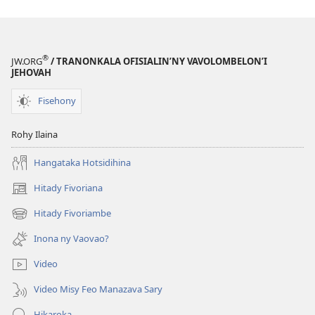
®
JW.ORG
/ TRANONKALA OFISIALIN’NY VAVOLOMBELON’I
JEHOVAH
Fisehony
Rohy Ilaina
Hangataka Hotsidihina
Hitady Fivoriana
(manokatra
rohy)
Hitady Fivoriambe
(manokatra
rohy)
Inona ny Vaovao?
Video
Video Misy Feo Manazava Sary
Hikaroka