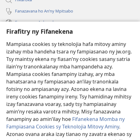
Fanazavana ho An’ny Mpitsabo
Fanazavana Ankapobeny
Firafitry ny Fifanekena
Fanampiana
Mampiasa cookies sy teknolojia hafa mitovy aminy
Fanomezana
izahay mba handeha tsara ny fampiasanao ny jw.org.
(manokatra
rohy)
Tsy maintsy ekena ny fiasan’ny cookies sasany satria
ilain’ny tranonkalanay mba hampandeha azy.
FITEHIRIZAM-BOKIN’NY Vavolombelon’i Jehovah
(manokatra
Mampiasa cookies fanampiny izahay, ary mba
rohy)
®
JW Hub
hanatsarana ny fampiasanao an’ilay tranonkala
(manokatra
fotsiny no ampiasanay azy. Azonao ekena na lavina
rohy)
®
JW Library
ireny cookies fanampiny ireny. Tsy hamidinay mihitsy
izay fanazavana voaray, sady tsy hampiasainay
®
Watchtower Library
amin’ny resaka varotra mihitsy. Misy fanazavana
fanampiny ao amin’ilay hoe
Fifanekena Momba ny
Fampiasana Cookies sy Teknolojia Mitovy Aminy
.
Azonao ovana araka izay tianao ny zavatra ekenao sy