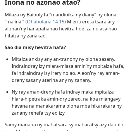
Inona no azonao atao?
Milaza ny Baiboly fa “mandinika ny diany” ny olona
“malina.” (
Ohabolana 14:15
) Mieritrereta tsara àry
alohan’ny hanapahanao hevitra hoe iza no asainao
hitaiza ny zanakao.
Sao dia misy hevitra hafa?
Mitaiza ankizy any an-tranony ny olona sasany.
Indraindray izy miara-miasa amin’ny mpitaiza hafa,
fa indraindray izy irery no ao. Aleon’ny ray aman-
dreny sasany aterina any ny zanany.
Ny ray aman-dreny hafa indray maka mpitaiza
hiara-hipetraka amin-dry zareo, na koa miangavy
havana na manakarama olona mba hikarakara ny
zanany rehefa tsy eo izy.
Samy manana ny mahatsara sy maharatsy azy daholo