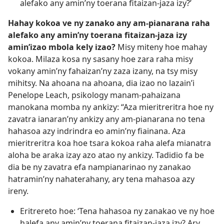
alefako any amin’ny toerana fitaizan-jaza izy?’
Hahay kokoa ve ny zanako any am-pianarana raha
alefako any amin’ny toerana fitaizan-jaza izy
amin’izao mbola kely izao?
Misy miteny hoe mahay
kokoa. Milaza kosa ny sasany hoe zara raha misy
vokany amin’ny fahaizan’ny zaza izany, na tsy misy
mihitsy. Na ahoana na ahoana, dia izao no lazain’i
Penelope Leach, psikology manam-pahaizana
manokana momba ny ankizy: “Aza mieritreritra hoe ny
zavatra ianaran’ny ankizy any am-pianarana no tena
hahasoa azy indrindra eo amin’ny fiainana. Aza
mieritreritra koa hoe tsara kokoa raha alefa mianatra
aloha be araka izay azo atao ny ankizy. Tadidio fa be
dia be ny zavatra efa nampianarinao ny zanakao
hatramin’ny nahaterahany, ary tena mahasoa azy
ireny.
Eritrereto hoe: ‘Tena hahasoa ny zanakao ve ny hoe
halefa any amin’ny toerana fitaizan-jaza izy? Ary