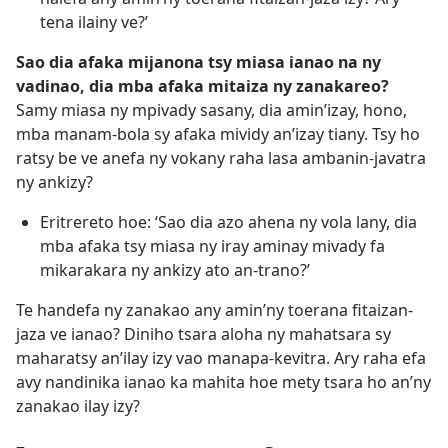
tena ilainy ve?’
Sao dia afaka mijanona tsy miasa ianao na ny
vadinao, dia mba afaka mitaiza ny zanakareo?
Samy miasa ny mpivady sasany, dia amin’izay, hono,
mba manam-bola sy afaka mividy an’izay tiany. Tsy ho
ratsy be ve anefa ny vokany raha lasa ambanin-javatra
ny ankizy?
Eritrereto hoe: ‘Sao dia azo ahena ny vola lany, dia
mba afaka tsy miasa ny iray aminay mivady fa
mikarakara ny ankizy ato an-trano?’
Te handefa ny zanakao any amin’ny toerana fitaizan-
jaza ve ianao? Diniho tsara aloha ny mahatsara sy
maharatsy an’ilay izy vao manapa-kevitra. Ary raha efa
avy nandinika ianao ka mahita hoe mety tsara ho an’ny
zanakao ilay izy?