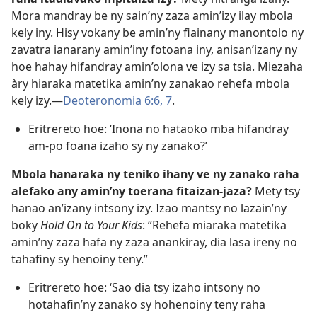
Mora mandray be ny sain’ny zaza amin’izy ilay mbola
kely iny. Hisy vokany be amin’ny fiainany manontolo ny
zavatra ianarany amin’iny fotoana iny, anisan’izany ny
hoe hahay hifandray amin’olona ve izy sa tsia. Miezaha
àry hiaraka matetika amin’ny zanakao rehefa mbola
kely izy.—
Deoteronomia 6:6, 7
.
Eritrereto hoe: ‘Inona no hataoko mba hifandray
am-po foana izaho sy ny zanako?’
Mbola hanaraka ny teniko ihany ve ny zanako raha
alefako any amin’ny toerana fitaizan-jaza?
Mety tsy
hanao an’izany intsony izy. Izao mantsy no lazain’ny
boky
Hold On to Your Kids
: “Rehefa miaraka matetika
amin’ny zaza hafa ny zaza anankiray, dia lasa ireny no
tahafiny sy henoiny teny.”
Eritrereto hoe: ‘Sao dia tsy izaho intsony no
hotahafin’ny zanako sy hohenoiny teny raha