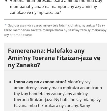
Vonona hifampiresaka tsara aminao momba izay
mampanahy anao na mampanahy azy amin’ny
zanakao ve ny mpitaiza ao?
Sao dia asain-dry zareo mijery tele fotsiny, ohatra, ny ankizy? Sa ry
a
zareo mampanao zavatra mampivelatra ny sain’ilay zaza sy manampy
azy hitombo tsara?
Famerenana: Halefako any
Amin’ny Toerana Fitaizan-jaza ve
ny Zanako?
Inona avy no azonao atao?
Aleon’ny ray
aman-dreny sasany maka mpitaiza ao an-trano
toy izay handefa ny zanany any amin’ny
toerana fitaizan-jaza. Ny hafa indray miangavy
havana mba hikarakara ny zanany. Samy