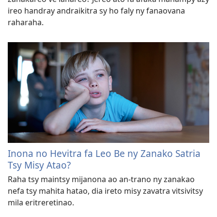
ireo handray andraikitra sy ho faly ny fanaovana
raharaha.
Inona no Hevitra fa Leo Be ny Zanako Satria
Tsy Misy Atao?
Raha tsy maintsy mijanona ao an-trano ny zanakao
nefa tsy mahita hatao, dia ireto misy zavatra vitsivitsy
mila eritreretinao.