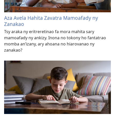
Aza Avela Hahita Zavatra Mamoafady ny
Zanakao
Tsy araka ny eritreretinao fa mora mahita sary
mamoafady ny ankizy. Inona no tokony ho fantatrao
momba an’izany, ary ahoana no hiarovanao ny
zanakao?