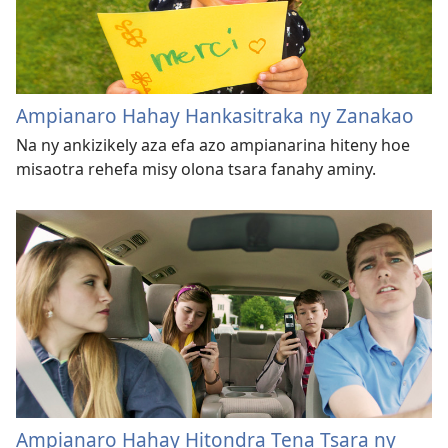
Ampianaro Hahay Hankasitraka ny Zanakao
Na ny ankizikely aza efa azo ampianarina hiteny hoe
misaotra rehefa misy olona tsara fanahy aminy.
Ampianaro Hahay Hitondra Tena Tsara ny