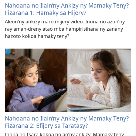
Nahoana no Ilain’ny Ankizy ny Mamaky Teny?
Fizarana 1: Hamaky sa Hijery?
Aleon’ny ankizy maro mijery video. Inona no azon’ny
ray aman-dreny atao mba hampirisihana ny zanany
hazoto kokoa hamaky teny?
Nahoana no Ilain’ny Ankizy ny Mamaky Teny?
Fizarana 2: Efijery sa Taratasy?
Inona no tsara kokoa ho an’ny ankizy: Mamaky teny