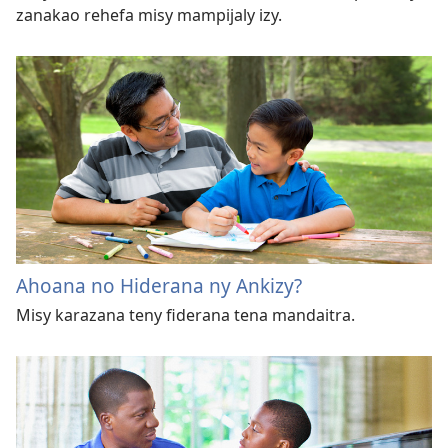
zanakao rehefa misy mampijaly izy.
Ahoana no Hiderana ny Ankizy?
Misy karazana teny fiderana tena mandaitra.