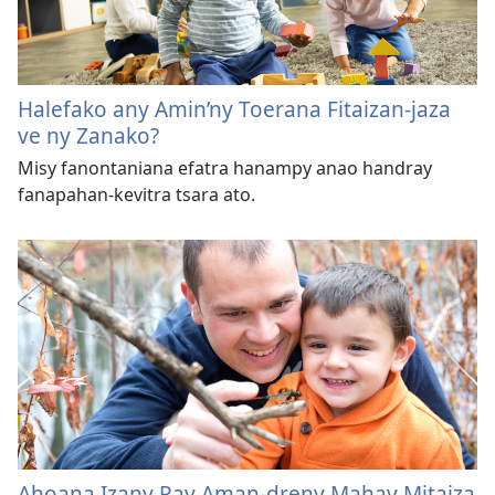
Halefako any Amin’ny Toerana Fitaizan-jaza
ve ny Zanako?
Misy fanontaniana efatra hanampy anao handray
fanapahan-kevitra tsara ato.
Ahoana Izany Ray Aman-dreny Mahay Mitaiza