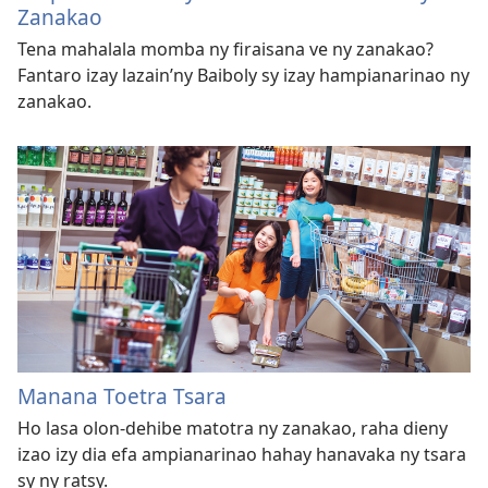
Zanakao
Tena mahalala momba ny firaisana ve ny zanakao?
Fantaro izay lazain’ny Baiboly sy izay hampianarinao ny
zanakao.
Manana Toetra Tsara
Ho lasa olon-dehibe matotra ny zanakao, raha dieny
izao izy dia efa ampianarinao hahay hanavaka ny tsara
sy ny ratsy.