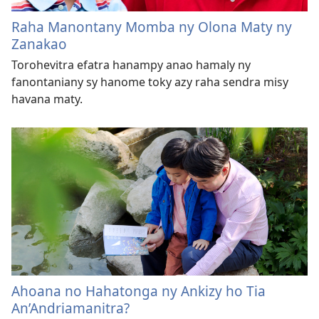
Raha Manontany Momba ny Olona Maty ny
Zanakao
Torohevitra efatra hanampy anao hamaly ny
fanontaniany sy hanome toky azy raha sendra misy
havana maty.
Ahoana no Hahatonga ny Ankizy ho Tia
An’Andriamanitra?