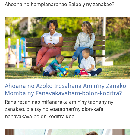
Ahoana no hampianaranao Baiboly ny zanakao?
Ahoana no Azoko Iresahana Amin’ny Zanako
Momba ny Fanavakavaham-bolon-koditra?
Raha resahinao mifanaraka amin’ny taonany ny
zanakao, dia tsy ho voataonan’ny olon-kafa
hanavakava-bolon-koditra koa.