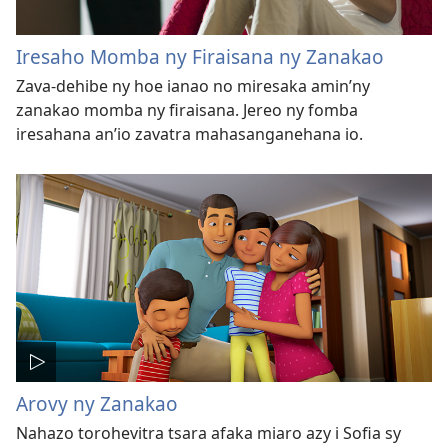
Iresaho Momba ny Firaisana ny Zanakao
Zava-dehibe ny hoe ianao no miresaka amin’ny
zanakao momba ny firaisana. Jereo ny fomba
iresahana an’io zavatra mahasanganehana io.
Arovy ny Zanakao
Nahazo torohevitra tsara afaka miaro azy i Sofia sy