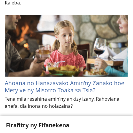
Kaleba.
Ahoana no Hanazavako Amin’ny Zanako hoe
Mety ve ny Misotro Toaka sa Tsia?
Tena mila resahina amin’ny ankizy izany. Rahoviana
anefa, dia inona no holazaina?
Firafitry ny Fifanekena