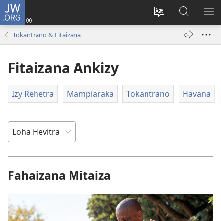
JW.ORG
Hiditra
(manokatra
Hiova
Fikaroha
HA
rohy)
fiteny
ato
Tokantrano & Fitaizana
Amin’ny
JW.ORG
Fitaizana Ankizy
Izy Rehetra
Mampiaraka
Tokantrano
Havana
Fahaizana Mitaiza