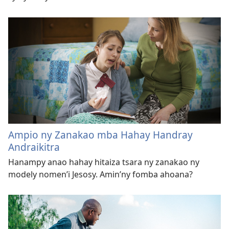
Ampio ny Zanakao mba Hahay Handray
Andraikitra
Hanampy anao hahay hitaiza tsara ny zanakao ny
modely nomen’i Jesosy. Amin’ny fomba ahoana?