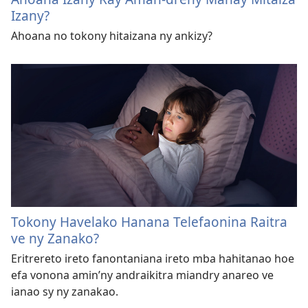
Izany?
Ahoana no tokony hitaizana ny ankizy?
Tokony Havelako Hanana Telefaonina Raitra
ve ny Zanako?
Eritrereto ireto fanontaniana ireto mba hahitanao hoe
efa vonona amin’ny andraikitra miandry anareo ve
ianao sy ny zanakao.