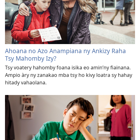
Ahoana no Azo Anampiana ny Ankizy Raha
Tsy Mahomby Izy?
Tsy voatery hahomby foana isika eo amin’ny fiainana.
Ampio àry ny zanakao mba tsy ho kivy loatra sy hahay
hitady vahaolana.