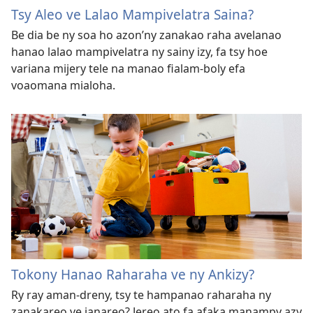
Tsy Aleo ve Lalao Mampivelatra Saina?
Be dia be ny soa ho azon’ny zanakao raha avelanao
hanao lalao mampivelatra ny sainy izy, fa tsy hoe
variana mijery tele na manao fialam-boly efa
voaomana mialoha.
Tokony Hanao Raharaha ve ny Ankizy?
Ry ray aman-dreny, tsy te hampanao raharaha ny
zanakareo ve ianareo? Jereo ato fa afaka manampy azy