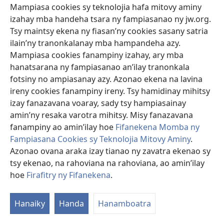
Mampiasa cookies sy teknolojia hafa mitovy aminy
Fifehezana
izahay mba handeha tsara ny fampiasanao ny jw.org.
Tsy maintsy ekena ny fiasan’ny cookies sasany satria
ilain’ny tranonkalanay mba hampandeha azy.
Mampiasa cookies fanampiny izahay, ary mba
hanatsarana ny fampiasanao an’ilay tranonkala
fotsiny no ampiasanay azy. Azonao ekena na lavina
ireny cookies fanampiny ireny. Tsy hamidinay mihitsy
izay fanazavana voaray, sady tsy hampiasainay
amin’ny resaka varotra mihitsy. Misy fanazavana
fanampiny ao amin’ilay hoe
Fifanekena Momba ny
Fampiasana Cookies sy Teknolojia Mitovy Aminy
.
Ampianaro Hifehy Tena ny Zanakao
Azonao ovana araka izay tianao ny zavatra ekenao sy
Raha omenao an’ilay zanakao daholo izay tadiaviny, dia
tsy ekenao, na rahoviana na rahoviana, ao amin’ilay
hisy zavatra tsy hananany mihitsy nefa tena ilainy.
hoe
Firafitry ny Fifanekena
.
Hanaiky
Handa
Hanamboatra