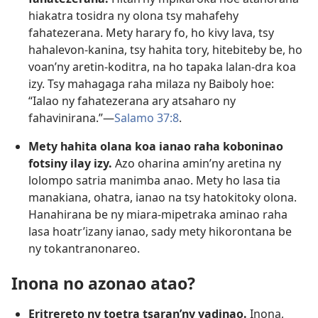
hiakatra tosidra ny olona tsy mahafehy
fahatezerana. Mety harary fo, ho kivy lava, tsy
hahalevon-kanina, tsy hahita tory, hitebiteby be, ho
voan’ny aretin-koditra, na ho tapaka lalan-dra koa
izy. Tsy mahagaga raha milaza ny Baiboly hoe:
“Ialao ny fahatezerana ary atsaharo ny
fahavinirana.”—
Salamo 37:8
.
Mety hahita olana koa ianao raha koboninao
fotsiny ilay izy.
Azo oharina amin’ny aretina ny
lolompo satria manimba anao. Mety ho lasa tia
manakiana, ohatra, ianao na tsy hatokitoky olona.
Hanahirana be ny miara-mipetraka aminao raha
lasa hoatr’izany ianao, sady mety hikorontana be
ny tokantranonareo.
Inona no azonao atao?
Eritrereto ny toetra tsaran’ny vadinao.
Inona,