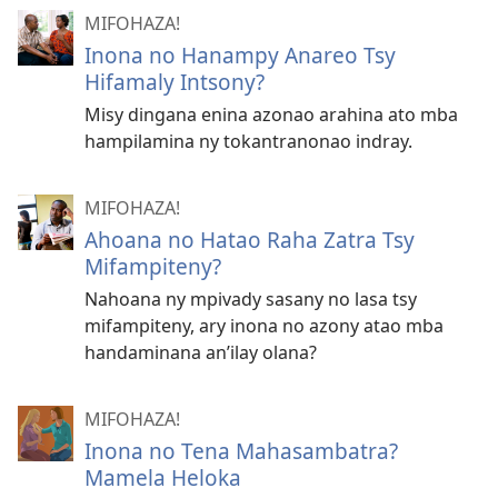
MIFOHAZA!
Inona no Hanampy Anareo Tsy
Hifamaly Intsony?
Misy dingana enina azonao arahina ato mba
hampilamina ny tokantranonao indray.
MIFOHAZA!
Ahoana no Hatao Raha Zatra Tsy
Mifampiteny?
Nahoana ny mpivady sasany no lasa tsy
mifampiteny, ary inona no azony atao mba
handaminana an’ilay olana?
MIFOHAZA!
Inona no Tena Mahasambatra?
Mamela Heloka