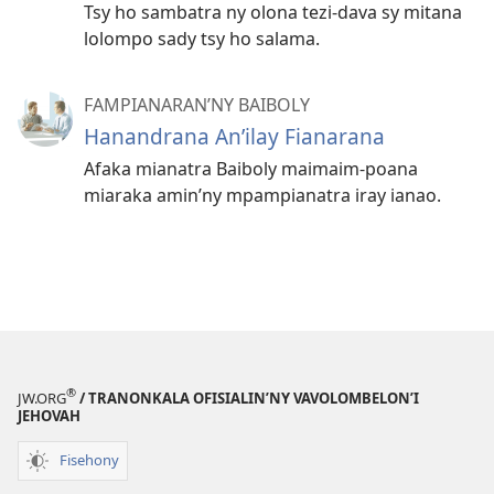
Tsy ho sambatra ny olona tezi-dava sy mitana
lolompo sady tsy ho salama.
FAMPIANARAN’NY BAIBOLY
Hanandrana An’ilay Fianarana
Afaka mianatra Baiboly maimaim-poana
miaraka amin’ny mpampianatra iray ianao.
®
JW.ORG
/ TRANONKALA OFISIALIN’NY VAVOLOMBELON’I
JEHOVAH
Fisehony