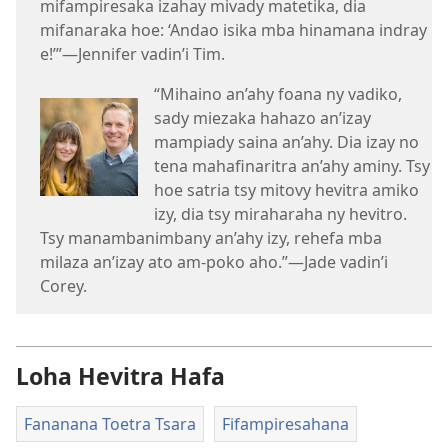
mifampiresaka izahay mivady matetika, dia
mifanaraka hoe: ‘Andao isika mba hinamana indray
e!’”—Jennifer vadin’i Tim.
“Mihaino an’ahy foana ny vadiko,
sady miezaka hahazo an’izay
mampiady saina an’ahy. Dia izay no
tena mahafinaritra an’ahy aminy. Tsy
hoe satria tsy mitovy hevitra amiko
izy, dia tsy miraharaha ny hevitro.
Tsy manambanimbany an’ahy izy, rehefa mba
milaza an’izay ato am-poko aho.”—Jade vadin’i
Corey.
Loha Hevitra Hafa
Fananana Toetra Tsara
Fifampiresahana