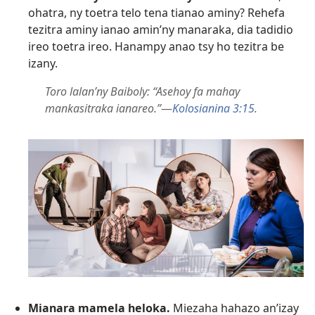
ohatra, ny toetra telo tena tianao aminy? Rehefa
tezitra aminy ianao amin’ny manaraka, dia tadidio
ireo toetra ireo. Hanampy anao tsy ho tezitra be
izany.
Toro lalan’ny Baiboly: “Asehoy fa mahay
mankasitraka ianareo.”
—
Kolosianina 3:15
.
Mianara mamela heloka.
Miezaha hahazo an’izay