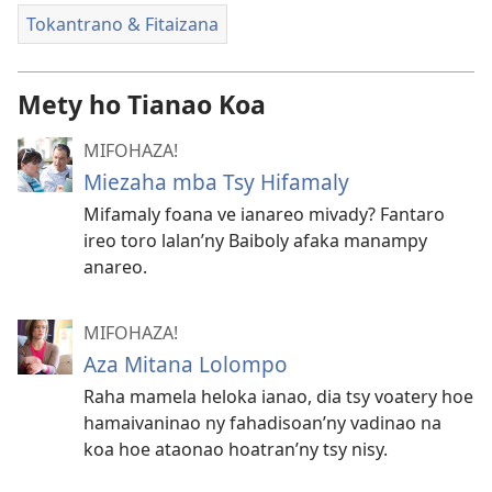
Tokantrano & Fitaizana
Mety ho Tianao Koa
MIFOHAZA!
Miezaha mba Tsy Hifamaly
Mifamaly foana ve ianareo mivady? Fantaro
ireo toro lalan’​ny Baiboly afaka manampy
anareo.
MIFOHAZA!
Aza Mitana Lolompo
Raha mamela heloka ianao, dia tsy voatery hoe
hamaivaninao ny fahadisoan’ny vadinao na
koa hoe ataonao hoatran’ny tsy nisy.