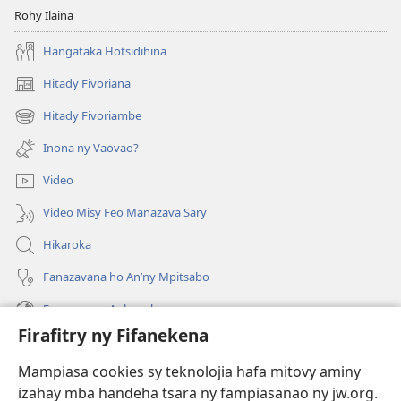
Rohy Ilaina
Hangataka Hotsidihina
Hitady Fivoriana
(manokatra
rohy)
Hitady Fivoriambe
(manokatra
rohy)
Inona ny Vaovao?
Video
Video Misy Feo Manazava Sary
Hikaroka
Fanazavana ho An’ny Mpitsabo
Fanazavana Ankapobeny
Firafitry ny Fifanekena
Fanampiana
Mampiasa cookies sy teknolojia hafa mitovy aminy
Fanomezana
izahay mba handeha tsara ny fampiasanao ny jw.org.
(manokatra