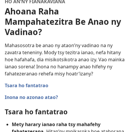
HO AN’NY FIANAKAVIANA
Ahoana Raha
Mampahatezitra Be Anao ny
Vadinao?
Mahasosotra be anao ny ataon’ny vadinao na ny
zavatra teneniny. Mody tsy tezitra ianao, nefa hitany
hoe hafahafa, dia misikotsikotra anao izy. Vao mainka
ianao sorena! Inona no hanampy anao hifehy ny
fahatezeranao rehefa misy hoatr’izany?
Tsara ho fantatrao
Inona no azonao atao?
Tsara ho fantatrao
Mety harary ianao raha tsy mahafehy
fahatezerana.
Hitan’ny mpikaroka hoe atahorana