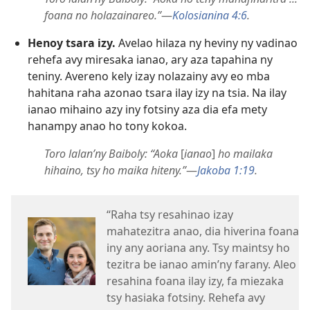
foana no holazainareo.”
—
Kolosianina 4:6
.
Henoy tsara izy.
Avelao hilaza ny heviny ny vadinao
rehefa avy miresaka ianao, ary aza tapahina ny
teniny. Avereno kely izay nolazainy avy eo mba
hahitana raha azonao tsara ilay izy na tsia. Na ilay
ianao mihaino azy iny fotsiny aza dia efa mety
hanampy anao ho tony kokoa.
Toro lalan’ny Baiboly: “Aoka
[
ianao
]
ho mailaka
hihaino, tsy ho maika hiteny.”
—
Jakoba 1:19
.
“Raha tsy resahinao izay
mahatezitra anao, dia hiverina foana
iny any aoriana any. Tsy maintsy ho
tezitra be ianao amin’ny farany. Aleo
resahina foana ilay izy, fa miezaka
tsy hasiaka fotsiny. Rehefa avy