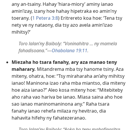
any an-tsainy. Hahay ‘hiara-miory’ aminy ianao
amin’izay, izany hoe hahay hipetraka eo amin’ny
toerany. (
1 Petera 3:8
) Eritrereto koa hoe: ‘Tena tsy
nety ve ny nataony, dia tsy azo avela amin’izao
mihitsy?’
Toro lalan’ny Baiboly: “Voninahitra ... ny mamela
fahadisoana.”
—
Ohabolana 19:11
.
Miezaha ho tsara fanahy, ary aza manao teny
maharary.
Mitandrema mba tsy hanome tsiny. Aza
miteny, ohatra, hoe: “Tsy miraharaha an’ahy mihitsy
ianao! Maninona izao raha mba miantso, dia miteny
hoe aiza ianao?” Aleo kosa miteny hoe: “Mitebiteby
aho raha vao hariva be ianao. Miasa saina aho hoe
sao ianao maninomaninona any.” Raha tsara
fanahy ianao rehefa milaza ny hevitrao, dia
hahavita hifehy ny fahatezeranao.
Toro lalan’ny Baiboly: “Aoka ho teny mahafinaritra ...