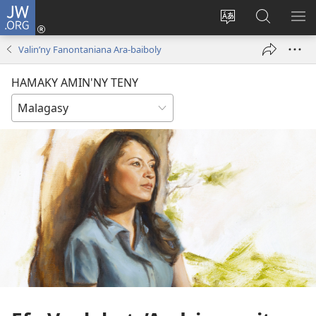
JW.ORG
Hiditra
(manokatra
Hiova
Fikaroha
HA
rohy)
fiteny
ato
Valin’ny Fanontaniana Ara-baiboly
Amin’ny
JW.ORG
HAMAKY AMIN'NY TENY