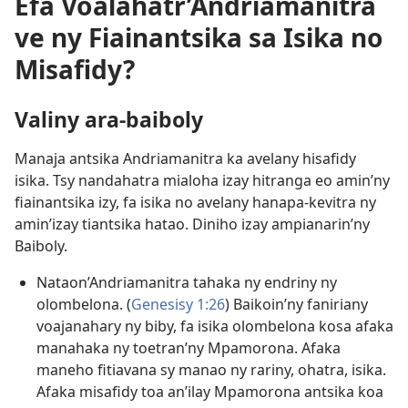
Efa Voalahatr’Andriamanitra
ve ny Fiainantsika sa Isika no
Misafidy?
Valiny ara-baiboly
Manaja antsika Andriamanitra ka avelany hisafidy
isika. Tsy nandahatra mialoha izay hitranga eo amin’ny
fiainantsika izy, fa isika no avelany hanapa-kevitra ny
amin’izay tiantsika hatao. Diniho izay ampianarin’ny
Baiboly.
Nataon’Andriamanitra tahaka ny endriny ny
olombelona. (
Genesisy 1:26
) Baikoin’ny faniriany
voajanahary ny biby, fa isika olombelona kosa afaka
manahaka ny toetran’ny Mpamorona. Afaka
maneho fitiavana sy manao ny rariny, ohatra, isika.
Afaka misafidy toa an’ilay Mpamorona antsika koa