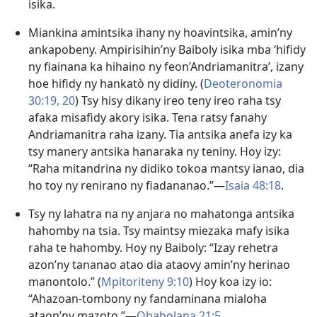
isika.
Miankina amintsika ihany ny hoavintsika, amin’ny
ankapobeny. Ampirisihin’ny Baiboly isika mba ‘hifidy
ny fiainana ka hihaino ny feon’Andriamanitra’, izany
hoe hifidy ny hankatò ny didiny. (
Deoteronomia
30:19, 20
) Tsy hisy dikany ireo teny ireo raha tsy
afaka misafidy akory isika. Tena ratsy fanahy
Andriamanitra raha izany. Tia antsika anefa izy ka
tsy manery antsika hanaraka ny teniny. Hoy izy:
“Raha mitandrina ny didiko tokoa mantsy ianao, dia
ho toy ny renirano ny fiadananao.”—
Isaia 48:18
.
Tsy ny lahatra na ny anjara no mahatonga antsika
hahomby na tsia. Tsy maintsy miezaka mafy isika
raha te hahomby. Hoy ny Baiboly: “Izay rehetra
azon’ny tananao atao dia ataovy amin’ny herinao
manontolo.” (
Mpitoriteny 9:10
) Hoy koa izy io:
“Ahazoan-tombony ny fandaminana mialoha
ataon’ny mazoto.”—
Ohabolana 21:5
.