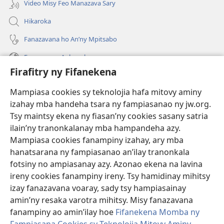
Video Misy Feo Manazava Sary
Hikaroka
Fanazavana ho An’ny Mpitsabo
Fanazavana Ankapobeny
Firafitry ny Fifanekena
Fanampiana
Mampiasa cookies sy teknolojia hafa mitovy aminy
Fanomezana
izahay mba handeha tsara ny fampiasanao ny jw.org.
(manokatra
rohy)
Tsy maintsy ekena ny fiasan’ny cookies sasany satria
ilain’ny tranonkalanay mba hampandeha azy.
FITEHIRIZAM-BOKIN’NY Vavolombelon’i Jehovah
(manokatra
Mampiasa cookies fanampiny izahay, ary mba
rohy)
®
JW Hub
hanatsarana ny fampiasanao an’ilay tranonkala
(manokatra
fotsiny no ampiasanay azy. Azonao ekena na lavina
rohy)
®
JW Library
ireny cookies fanampiny ireny. Tsy hamidinay mihitsy
izay fanazavana voaray, sady tsy hampiasainay
®
Watchtower Library
amin’ny resaka varotra mihitsy. Misy fanazavana
fanampiny ao amin’ilay hoe
Fifanekena Momba ny