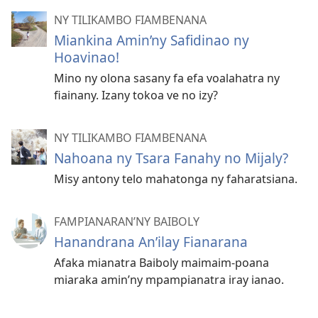
NY TILIKAMBO FIAMBENANA
Miankina Amin’ny Safidinao ny
Hoavinao!
Mino ny olona sasany fa efa voalahatra ny
fiainany. Izany tokoa ve no izy?
NY TILIKAMBO FIAMBENANA
Nahoana ny Tsara Fanahy no Mijaly?
Misy antony telo mahatonga ny faharatsiana.
FAMPIANARAN’NY BAIBOLY
Hanandrana An’ilay Fianarana
Afaka mianatra Baiboly maimaim-poana
miaraka amin’ny mpampianatra iray ianao.