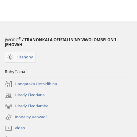
®
JW.ORG
/ TRANONKALA OFISIALIN’NY VAVOLOMBELON’I
JEHOVAH
Fisehony
Rohy Ilaina
Hangataka Hotsidihina
Hitady Fivoriana
(manokatra
rohy)
Hitady Fivoriambe
(manokatra
rohy)
Inona ny Vaovao?
Video