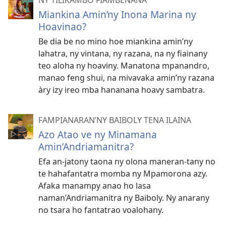
Miankina Amin’ny Inona Marina ny
Hoavinao?
Be dia be no mino hoe miankina amin’ny
lahatra, ny vintana, ny razana, na ny fiainany
teo aloha ny hoaviny. Manatona mpanandro,
manao feng shui, na mivavaka amin’ny razana
àry izy ireo mba hananana hoavy sambatra.
FAMPIANARAN’NY BAIBOLY TENA ILAINA
Azo Atao ve ny Minamana
Amin’Andriamanitra?
Efa an-jatony taona ny olona maneran-tany no
te hahafantatra momba ny Mpamorona azy.
Afaka manampy anao ho lasa
naman’Andriamanitra ny Baiboly. Ny anarany
no tsara ho fantatrao voalohany.