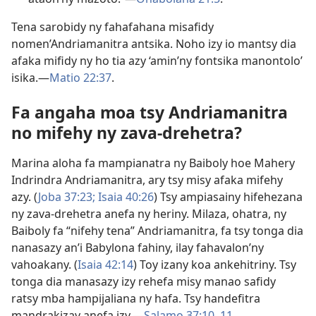
Tena sarobidy ny fahafahana misafidy
nomen’Andriamanitra antsika. Noho izy io mantsy dia
afaka mifidy ny ho tia azy ‘amin’ny fontsika manontolo’
isika.—
Matio 22:37
.
Fa angaha moa tsy Andriamanitra
no mifehy ny zava-drehetra?
Marina aloha fa mampianatra ny Baiboly hoe Mahery
Indrindra Andriamanitra, ary tsy misy afaka mifehy
azy. (
Joba 37:23;
Isaia 40:26
) Tsy ampiasainy hifehezana
ny zava-drehetra anefa ny heriny. Milaza, ohatra, ny
Baiboly fa “nifehy tena” Andriamanitra, fa tsy tonga dia
nanasazy an’i Babylona fahiny, ilay fahavalon’ny
vahoakany. (
Isaia 42:14
) Toy izany koa ankehitriny. Tsy
tonga dia manasazy izy rehefa misy manao safidy
ratsy mba hampijaliana ny hafa. Tsy handefitra
mandrakizay anefa izy.—
Salamo 37:10, 11
.