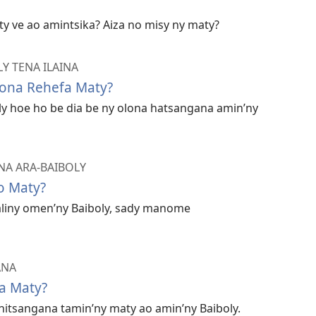
ty ve ao amintsika? Aiza no misy ny maty?
Y TENA ILAINA
ona Rehefa Maty?
 hoe ho be dia be ny olona hatsangana amin’ny
NA ARA-BAIBOLY
o Maty?
liny omen’ny Baiboly, sady manome
ANA
a Maty?
 nitsangana tamin’ny maty ao amin’ny Baiboly.