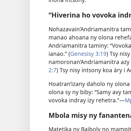
“Hiverina ho vovoka ind
Nohazavain’Andriamanitra tamin
manao ahoana ny olona rehefa
Andriamanitra taminy: “Vovoka
ianao.” (
Genesisy 3:19
) Tsy nis
namoronan’Andriamanitra azy “a
2:7
) Tsy nisy intsony koa àry i
Hoatran’izany daholo ny olona
olona sy ny biby: “Samy avy tam
vovoka indray izy rehetra.”—
Mp
Mbola misy ny fananten
Matetika ny Baiboly no mampit