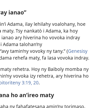
ray ianao”
’i Adama, ilay lehilahy voalohany, hoe
 maty. Tsy nankatò i Adama, ka hoy
 ianao ary hiverina ho vovoka indray
y i Adama talohan’ny
vy tamin’ny vovoky ny tany.” (
Genesisy
 Adama rehefa maty, fa lasa vovoka indray.
 maty rehetra. Hoy ny Baiboly momba ny
in’ny vovoka izy rehetra, ary hiverina ho
itoriteny 3:19, 20
.
ana ho an’ireo maty
aha ny fahafatesana amin’ny torimaso.