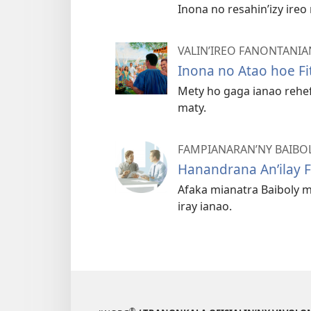
Inona no resahin’izy ire
VALIN’IREO FANONTANIA
Inona no Atao hoe F
Mety ho gaga ianao rehe
maty.
FAMPIANARAN’NY BAIBO
Hanandrana An’ilay 
Afaka mianatra Baiboly
iray ianao.
®