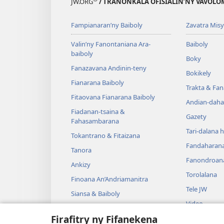
JW.ORG
/ TRANONKALA OFISIALIN’NY VAVOLO
Fampianaran’ny Baiboly
Zavatra Misy
Valin’ny Fanontaniana Ara-
Baiboly
baiboly
Boky
Fanazavana Andinin-teny
Bokikely
Fianarana Baiboly
Trakta & Fa
Fitaovana Fianarana Baiboly
Andian-daha
Fiadanan-tsaina &
Gazety
Fahasambarana
Tari-dalana 
Tokantrano & Fitaizana
Fandaharan
Tanora
Fanondroan
Ankizy
Torolalana
Finoana An’Andriamanitra
Tele JW
Siansa & Baiboly
Video
Tantara & Baiboly
Firafitry ny Fifanekena
Mozika