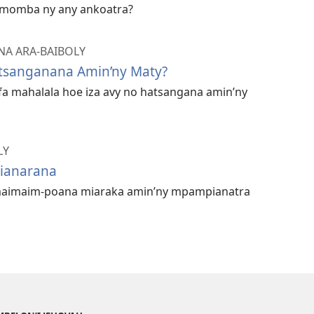
o momba ny any ankoatra?
NA ARA-BAIBOLY
itsanganana Amin’ny Maty?
fa mahalala hoe iza avy no hatsangana amin’ny
LY
Fianarana
 maimaim-poana miaraka amin’ny mpampianatra