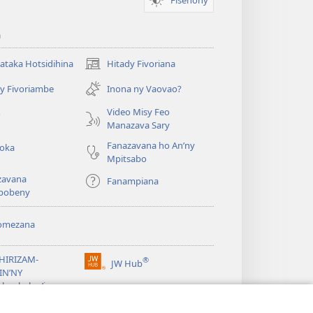
a
taka Hotsidihina
Hitady Fivoriana
(manokatra
rohy)
y Fivoriambe
Inona ny Vaovao?
a
Video Misy Feo
o
Manazava Sary
Fanazavana ho An’ny
roka
Mpitsabo
zavana
Fanampiana
pobeny
omezana
a
EHIRIZAM-
®
JW Hub
(manokatra
IN’NY
rohy)
a
lombelon’i
ovah