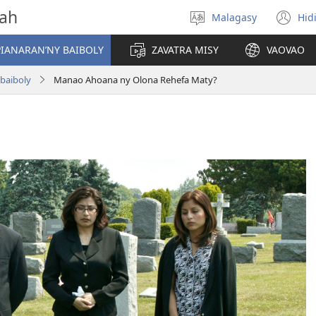
vah
Malagasy
Hid
Hifidy
(m
fiteny
ro
IANARAN’NY BAIBOLY
ZAVATRA MISY
VAOVAO
-baiboly
Manao Ahoana ny Olona Rehefa Maty?