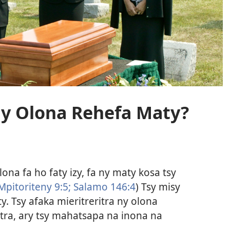
y Olona Rehefa Maty?
ona fa ho faty izy, fa ny maty kosa tsy
Mpitoriteny 9:5;
Salamo 146:4
) Tsy misy
y. Tsy afaka mieritreritra ny olona
tra, ary tsy mahatsapa na inona na