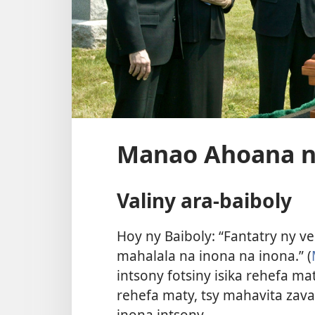
Manao Ahoana n
Valiny ara-baiboly
Hoy ny Baiboly: “Fantatry ny vel
mahalala na inona na inona.” (
intsony fotsiny isika rehefa mat
rehefa maty, tsy mahavita zava
inona intsony.