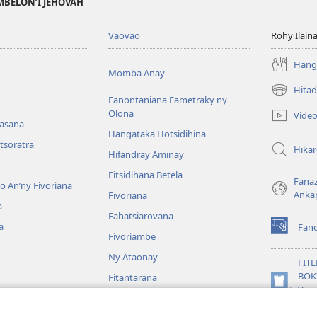
MBELON’I JEHOVAH
Vaovao
Rohy Ilain
Hanga
Momba Anay
Hitad
(manokatr
Fanontaniana Fametraky ny
rohy)
Olona
Vide
nasana
Hangataka Hotsidihina
tsoratra
Hika
Hifandray Aminay
Fitsidihana Betela
Fana
ho An’ny Fivoriana
Anka
Fivoriana
a
Fahatsiarovana
a
Fan
(manokatr
Fivoriambe
rohy)
Ny Ataonay
FIT
BOK
Fitantarana
(manokatr
Vavo
Maneran-tany
rohy)
Jeh