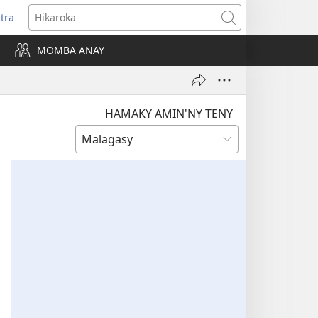
itra
anokatra
Hikaroka
hy)
MOMBA ANAY
HAMAKY AMIN'NY TENY