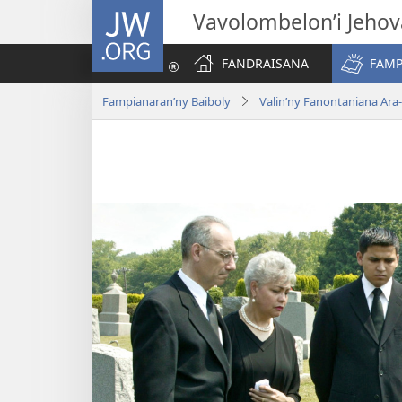
JW.ORG
Vavolombelon’i Jeho
FANDRAISANA
FAMP
Fampianaran’ny Baiboly
Valin’ny Fanontaniana Ara