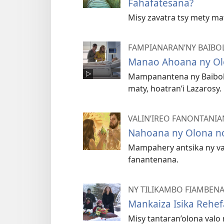
Fahafatesana?
Misy zavatra tsy mety ma
FAMPIANARAN’NY BAIBOL
Manao Ahoana ny Ol
Mampanantena ny Baiboly
maty, hoatran’i Lazarosy.
VALIN’IREO FANONTANIA
Nahoana ny Olona n
Mampahery antsika ny va
fanantenana.
NY TILIKAMBO FIAMBEN
Mankaiza Isika Rehef
Misy tantaran’olona valo