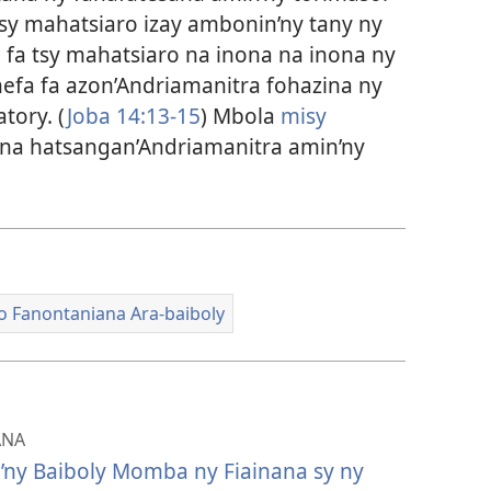
Tsy mahatsiaro izay ambonin’ny tany ny
 fa tsy mahatsiaro na inona na inona ny
nefa fa azon’Andriamanitra fohazina ny
tory. (
Joba 14:13-15
) Mbola
misy
ona hatsangan’Andriamanitra amin’ny
eo Fanontaniana Ara-baiboly
ANA
’ny Baiboly Momba ny Fiainana sy ny