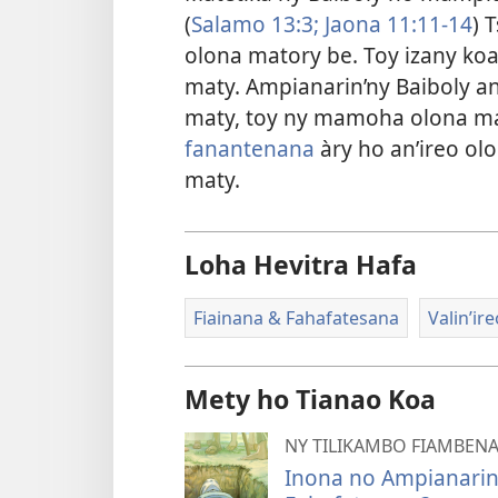
(
Salamo 13:3;
Jaona 11:11-14
) 
olona matory be. Toy izany koa
maty. Ampianarin’ny Baiboly a
maty, toy ny mamoha olona ma
fanantenana
àry ho an’ireo ol
maty.
Loha Hevitra Hafa
Fiainana & Fahafatesana
Valin’ir
Mety ho Tianao Koa
NY TILIKAMBO FIAMBEN
Inona no Ampianarin