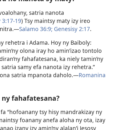
voalohany, satria nanota
 3:17-19
) Tsy maintsy maty izy ireo
nitra.—
Salamo 36:9;
Genesisy 2:17
.
y rehetra i Adama. Hoy ny Baiboly:
amin’ny olona iray ho amin’izao tontolo
idiran’ny fahafatesana, ka niely tamin’ny
satria samy efa nanota izy rehetra.”
olona satria mpanota daholo.—
Romanina
ny fahafatesana?
a “hofoanany tsy hisy mandrakizay ny
 maintsy foanany anefa aloha ny ota, izay
ao izany izy amin’ny alalan’i Jesosy