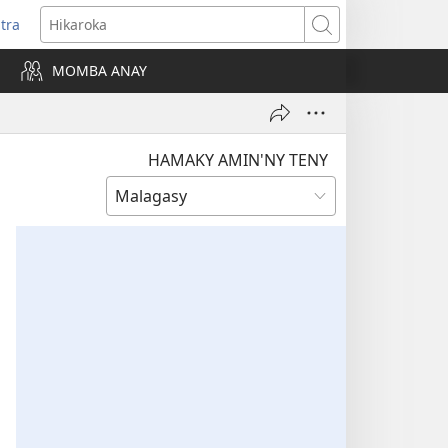
itra
anokatra
Hikaroka
hy)
MOMBA ANAY
HAMAKY AMIN'NY TENY