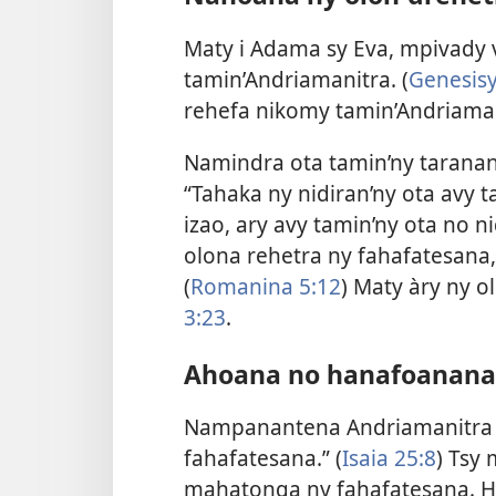
Maty i Adama sy Eva, mpivady 
tamin’Andriamanitra. (
Genesisy
rehefa nikomy tamin’Andriama
Namindra ota tamin’ny taranan
“Tahaka ny nidiran’ny ota avy t
izao, ary avy tamin’ny ota no n
olona rehetra ny fahafatesana, 
(
Romanina 5:12
) Maty àry ny 
3:23
.
Ahoana no hanafoanana 
Nampanantena Andriamanitra f
fahafatesana.” (
Isaia 25:8
) Tsy
mahatonga ny fahafatesana. Han