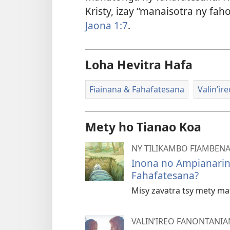
Kristy, izay “manaisotra ny fah
Jaona 1:7
.
Loha Hevitra Hafa
Fiainana & Fahafatesana
Valin’ir
Mety ho Tianao Koa
NY TILIKAMBO FIAMBEN
Inona no Ampianarin
Fahafatesana?
Misy zavatra tsy mety ma
VALIN’IREO FANONTANIA