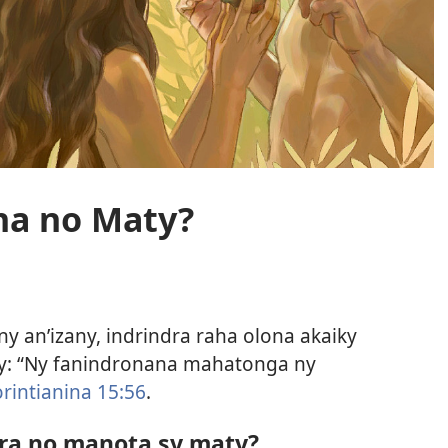
na no Maty?
y an’izany, indrindra raha olona akaiky
ly: “Ny fanindronana mahatonga ny
orintianina 15:56
.
ra no manota sy maty?