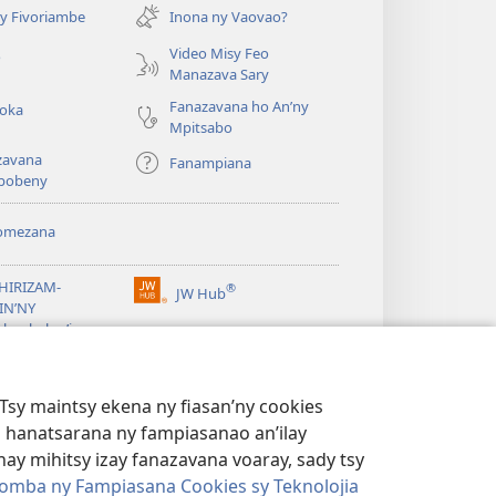
rohy)
y Fivoriambe
Inona ny Vaovao?
a
Video Misy Feo
o
Manazava Sary
Fanazavana ho An’ny
roka
Mpitsabo
zavana
Fanampiana
pobeny
omezana
a
EHIRIZAM-
®
JW Hub
(manokatra
IN’NY
rohy)
a
lombelon’i
ovah
®
®
ibrary
Watchtower Library
Tsy maintsy ekena ny fiasan’ny cookies
 hanatsarana ny fampiasanao an’ilay
ay mihitsy izay fanazavana voaray, sady tsy
omba ny Fampiasana Cookies sy Teknolojia