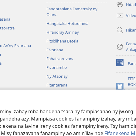
Hitad
(manokatr
Fanontaniana Fametraky ny
rohy)
Olona
Vide
nasana
Hangataka Hotsidihina
tsoratra
Hika
Hifandray Aminay
Fitsidihana Betela
Fana
ho An’ny Fivoriana
Anka
Fivoriana
a
Fahatsiarovana
a
Fan
(manokatr
Fivoriambe
rohy)
Ny Ataonay
FIT
BOK
Fitantarana
(manokatr
Vavo
Maneran-tany
rohy)
Jeh
JW L
baiboly
aminy izahay mba handeha tsara ny fampiasanao ny jw.org. 
oina
mpandeha azy. Mampiasa cookies fanampiny izahay, ary mba
 ekena na lavina ireny cookies fanampiny ireny. Tsy hamidin
. Misy fanazavana fanampiny ao amin’ilay hoe
Fifanekena M