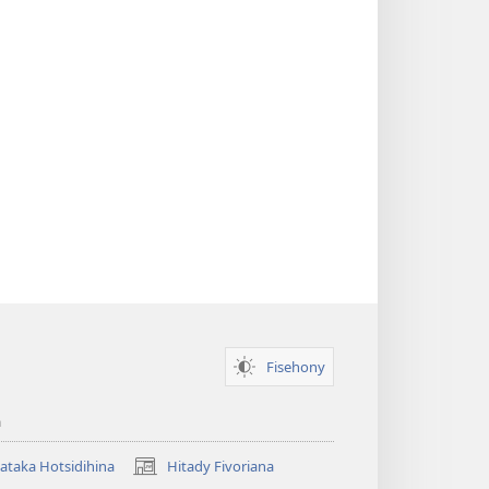
Fisehony
a
taka Hotsidihina
Hitady Fivoriana
(manokatra