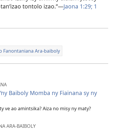
otan’izao tontolo izao.”—
Jaona 1:29;
1
eo Fanontaniana Ara-baiboly
ANA
’ny Baiboly Momba ny Fiainana sy ny
ty ve ao amintsika? Aiza no misy ny maty?
NA ARA-BAIBOLY