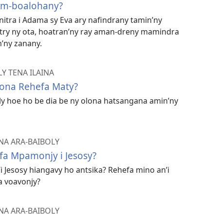
 Am-boalohany?
itra i Adama sy Eva ary nafindrany tamin’ny
try ny ota, hoatran’ny ray aman-dreny mamindra
’ny zanany.
Y TENA ILAINA
ona Rehefa Maty?
 hoe ho be dia be ny olona hatsangana amin’ny
NA ARA-BAIBOLY
fa Mpamonjy i Jesosy?
i Jesosy hiangavy ho antsika? Rehefa mino an’i
ia voavonjy?
NA ARA-BAIBOLY