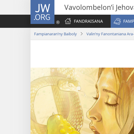
JW.ORG
Vavolombelon’i Jeho
FANDRAISANA
FAMP
Fampianaran’ny Baiboly
Valin’ny Fanontaniana Ara