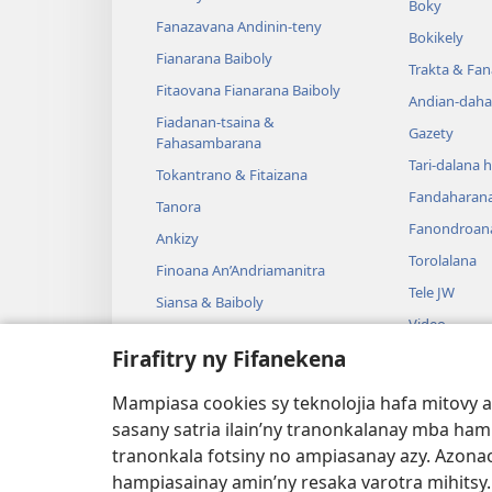
Boky
Fanazavana Andinin-teny
Bokikely
Fianarana Baiboly
Trakta & Fa
Fitaovana Fianarana Baiboly
Andian-daha
Fiadanan-tsaina &
Gazety
Fahasambarana
Tari-dalana 
Tokantrano & Fitaizana
Fandaharan
Tanora
Fanondroan
Ankizy
Torolalana
Finoana An’Andriamanitra
Tele JW
Siansa & Baiboly
Video
Tantara & Baiboly
Firafitry ny Fifanekena
Mozika
Tantara Ara-
Mampiasa cookies sy teknolojia hafa mitovy 
Tantara Hen
sasany satria ilain’ny tranonkalanay mba ha
tranonkala fotsiny no ampiasanay azy. Azonao
hampiasainay amin’ny resaka varotra mihitsy