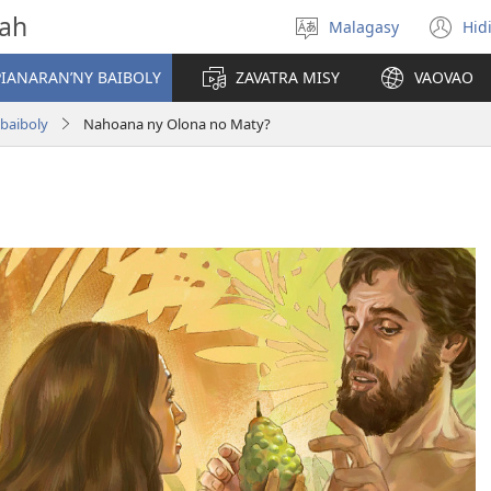
vah
Malagasy
Hid
Hifidy
(m
fiteny
ro
IANARAN’NY BAIBOLY
ZAVATRA MISY
VAOVAO
-baiboly
Nahoana ny Olona no Maty?