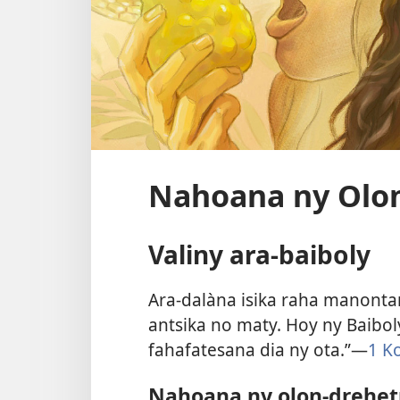
Nahoana ny Olo
Valiny ara-baiboly
Ara-dalàna isika raha manontan
antsika no maty. Hoy ny Baibo
fahafatesana dia ny ota.”—
1 K
Nahoana ny olon-drehet