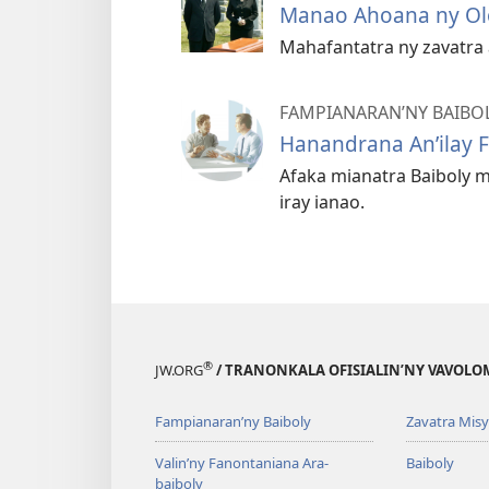
Manao Ahoana ny Ol
Mahafantatra ny zavatra 
FAMPIANARAN’NY BAIBO
Hanandrana An’ilay 
Afaka mianatra Baiboly
iray ianao.
®
JW.ORG
/ TRANONKALA OFISIALIN’NY VAVOLO
Fampianaran’ny Baiboly
Zavatra Misy
Valin’ny Fanontaniana Ara-
Baiboly
baiboly