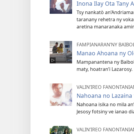
Inona Ilay Ota Tany
Tsy nankatò an’Andriaman
taranany rehetra ny voka
aretina manaranaka amin
FAMPIANARAN’NY BAIBOL
Manao Ahoana ny Ol
Mampanantena ny Baiboly
maty, hoatran’i Lazarosy.
VALIN’IREO FANONTANIA
Nahoana no Lazaina 
Nahoana isika no mila an’
Jesosy fotsiny ve ianao d
VALIN’IREO FANONTANIA