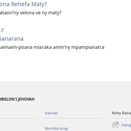
ona Rehefa Maty?
ataon’ny velona ve ny maty?
LY
Fianarana
 maimaim-poana miaraka amin’ny mpampianatra
MBELON’I JEHOVAH
Vaovao
Rohy Ilain
Hanga
Momba Anay