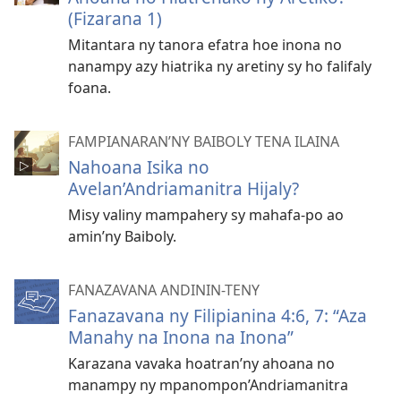
(Fizarana 1)
Mitantara ny tanora efatra hoe inona no
nanampy azy hiatrika ny aretiny sy ho falifaly
foana.
FAMPIANARAN’NY BAIBOLY TENA ILAINA
Nahoana Isika no
Avelan’Andriamanitra Hijaly?
Misy valiny mampahery sy mahafa-po ao
amin’ny Baiboly.
FANAZAVANA ANDININ-TENY
Fanazavana ny Filipianina 4:6, 7: “Aza
Manahy na Inona na Inona”
Karazana vavaka hoatran’ny ahoana no
manampy ny mpanompon’Andriamanitra