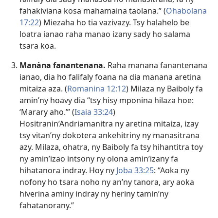
fahakiviana kosa mahamaina taolana.” (
Ohabolana
17:22
) Miezaha ho tia vazivazy. Tsy halahelo be
loatra ianao raha manao izany sady ho salama
tsara koa.
Manàna fanantenana.
Raha manana fanantenana
ianao, dia ho falifaly foana na dia manana aretina
mitaiza aza. (
Romanina 12:12
) Milaza ny Baiboly fa
amin’ny hoavy dia “tsy hisy mponina hilaza hoe:
‘Marary aho.’” (
Isaia 33:24
)
Hositranin’Andriamanitra ny aretina mitaiza, izay
tsy vitan’ny dokotera ankehitriny ny manasitrana
azy. Milaza, ohatra, ny Baiboly fa tsy hihantitra toy
ny amin’izao intsony ny olona amin’izany fa
hihatanora indray. Hoy ny
Joba 33:25
: “Aoka ny
nofony ho tsara noho ny an’ny tanora, ary aoka
hiverina aminy indray ny heriny tamin’ny
fahatanorany.”