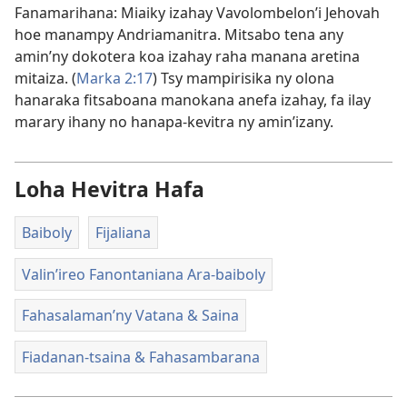
Fanamarihana: Miaiky izahay Vavolombelon’i Jehovah
hoe manampy Andriamanitra. Mitsabo tena any
amin’ny dokotera koa izahay raha manana aretina
mitaiza. (
Marka 2:17
) Tsy mampirisika ny olona
hanaraka fitsaboana manokana anefa izahay, fa ilay
marary ihany no hanapa-kevitra ny amin’izany.
Loha Hevitra Hafa
Baiboly
Fijaliana
Valin’ireo Fanontaniana Ara-baiboly
Fahasalaman’ny Vatana & Saina
Fiadanan-tsaina & Fahasambarana