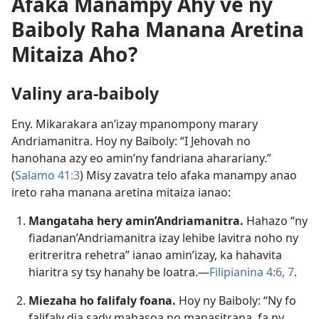
Afaka Manampy Ahy ve ny
Baiboly Raha Manana Aretina
Mitaiza Aho?
Valiny ara-baiboly
Eny. Mikarakara an’izay mpanompony marary
Andriamanitra. Hoy ny Baiboly: “I Jehovah no
hanohana azy eo amin’ny fandriana aharariany.”
(
Salamo 41:3
) Misy zavatra telo afaka manampy anao
ireto raha manana aretina mitaiza ianao:
Mangataha hery amin’Andriamanitra.
Hahazo “ny
fiadanan’Andriamanitra izay lehibe lavitra noho ny
eritreritra rehetra” ianao amin’izay, ka hahavita
hiaritra sy tsy hanahy be loatra.—
Filipianina 4:6, 7
.
Miezaha ho falifaly foana.
Hoy ny Baiboly: “Ny fo
falifaly dia sady mahasoa no manasitrana, fa ny