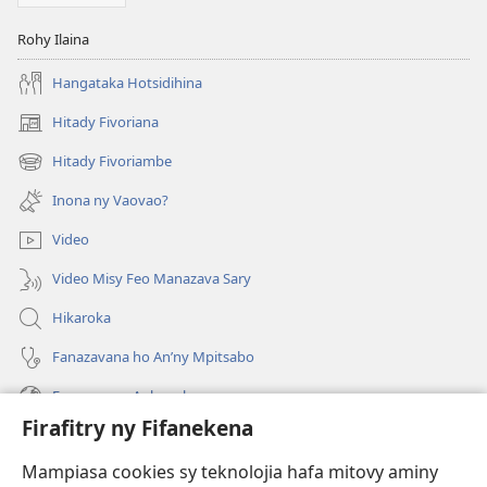
Rohy Ilaina
Hangataka Hotsidihina
Hitady Fivoriana
(manokatra
rohy)
Hitady Fivoriambe
(manokatra
rohy)
Inona ny Vaovao?
Video
Video Misy Feo Manazava Sary
Hikaroka
Fanazavana ho An’ny Mpitsabo
Fanazavana Ankapobeny
Firafitry ny Fifanekena
Fanampiana
Mampiasa cookies sy teknolojia hafa mitovy aminy