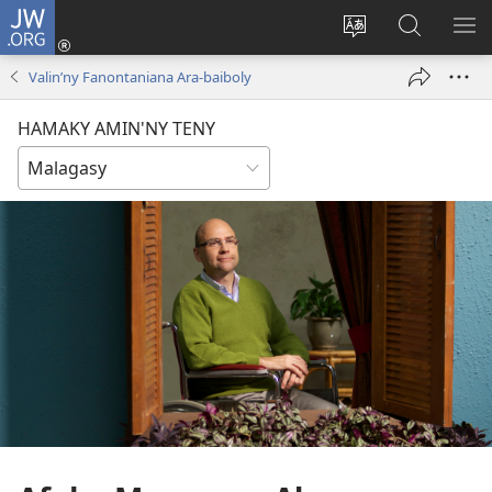
JW.ORG
Hiditra
(manokatra
Hiova
Fikaroha
HA
rohy)
fiteny
ato
Valin’ny Fanontaniana Ara-baiboly
Amin’ny
JW.ORG
HAMAKY AMIN'NY TENY