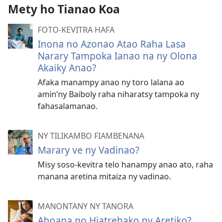
Mety ho Tianao Koa
FOTO-KEVITRA HAFA
Inona no Azonao Atao Raha Lasa
Narary Tampoka Ianao na ny Olona
Akaiky Anao?
Afaka manampy anao ny toro lalana ao
amin’ny Baiboly raha niharatsy tampoka ny
fahasalamanao.
NY TILIKAMBO FIAMBENANA
Marary ve ny Vadinao?
Misy soso-kevitra telo hanampy anao ato, raha
manana aretina mitaiza ny vadinao.
MANONTANY NY TANORA
Ahoana no Hiatrehako ny Aretiko?